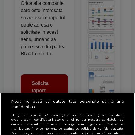
Orice alta companie
care este interesata
sa acceseze raportul
poate adresa o
solicitare in acest
sens, urmand sa
primeasca din partea
BRAT o oferta
Solicita
raport
Nouă ne pasă ca datele tale personale să rămână
confidențiale
Noi și partenerii noștri
1
stocăm și/sau accesăm informații pe dispozitivul
dvs., precum identificatorii cookie unici pentru prelucrarea datelor cu
caracter personal. Puteți accepta sau gestiona alegerile dvs. făcând clic
mai jos sau în orice moment, pe pagina cu politica de confidențialitate.
Aceste alegeri vor fi raportate partenerilor noștri și nu vă vor afecta