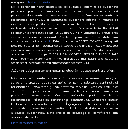
navigarea.
Mai multe detalii
Noi si partenerii nostri (retelele de socializare si agentiile de publicitate
partenere, precum si furnizorii nostri de servicii de date analitice)
prelucram date pentru a permite website-ului sa functioneze, pentru a
personaliza continutul si anunturile publicitare afisate in functie de
interesele si/sau profilul dvs., pentru a va oferi functionalitati aferente
retelelor de socializare si pentru a analiza traficul pe website. Beneficiati
de drepturile prevazute de art. 15-22 din GDPR in legatura cu prelucrarea
datelor cu caracter personal. Aceste drepturi pot fi exercitate prin
modalitatea indicata
aici
. Prin click pe “ACCEPT TOATE”, acceptati
folosirea tuturor Tehnologiilor de tip Cookie, care implica inclusiv acceptul
dvs. cu privire la stocarea/accesarea informatiilor de catre Vendor-ii cu care
colaboram. Prin click pe “VREAU SA MODIFIC SETARILE INDIVIDUAL”
puteti schimba preferintele in mod individual, mai putin cele legate de
cookie strict necesare pentru functionarea website-ului.
Atât noi, cât și partenerii noștri prelucrăm datele pentru a oferi:
Măsurarea performanței reclamelor. Stocarea și/sau accesarea informațiilor
de pe un dispozitiv. Utilizarea profilurilor pentru selectarea conținutului
personalizat. Dezvoltarea și îmbunătățirea serviciilor. Crearea profilurilor
de conținut personalizat. Utilizarea profilurilor pentru selectarea
publicității personalizate. Crearea profilurilor pentru publicitate
personalizată. Măsurarea performanței conținutului. Utilizarea datelor
limitate pentru a selecta conținutul. Înțelegerea publicului prin statistici
sau combinații de date din surse diferite. Utilizarea de date limitate pentru
a selecta publicitatea. Date precise de geolocație și identificarea prin
scanarea dispozitivului.
Listă parteneri (furnizori)