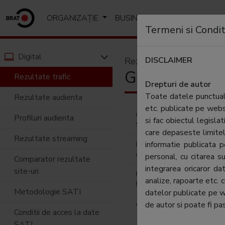
ORGANIZAȚIE
BUSINESS
ANALIZE SI R
Termeni si Condit
Digital
DISCLAIMER
Rezultate trafic
Grup Europe 
Rezultate trafic
Drepturi de autor
Toate datele punctuale
Rezultate audienta
etc. publicate pe web
Contractor
Europe Deve
Profiluri audienta
si fac obiectul legislat
SATI:
care depaseste limitel
Rezultate streaming
informatie publicata
Director
Zuzana Has
general:
personal, cu citarea su
Comparator rezultate
integrarea oricaror d
site-uri
Reprezentant
Stefan Burs
analize, rapoarte etc. 
BRAT:
Metodologie SATI
datelor publicate pe 
Adresa
de autor si poate fi pas
Bucuresti, 
Conditii de acces la date
Park, Cladir
SATI