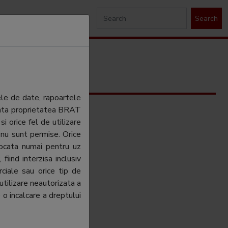
Search
ele de date, rapoartele
ezinta proprietatea BRAT
si orice fel de utilizare
 nu sunt permise. Orice
tocata numai pentru uz
fiind interzisa inclusiv
ciale sau orice tip de
utilizare neautorizata a
 o incalcare a dreptului