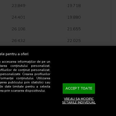
23.849
19.718
24.401
19.880
26.106
21.655
26.432
22.025
27.370
22.993
ele pentru a oferi:
u accesarea informațiilor de pe un
8.979
7.690
tarea conținutului personalizat.
ofilurilor de conținut personalizat.
 personalizate. Crearea profilurilor
11.760
10.055
ormanței conținutului. Utilizarea
gerea publicului prin statistici sau
 de date limitate pentru a selecta
30.138
25.939
ACCEPT TOATE
rea prin scanarea dispozitivului.
29.196
24.489
VREAU SA MODIFIC
SETARILE INDIVIDUAL