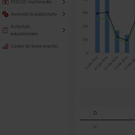
FOCUS multimedia
Investiții în publicitate
30k
Activitati
20k
educationale
10k
Coduri de bune practici
0
13 Iulie 2
10 Iulie 2026
12 Iulie 2026
9 Iulie 2026
1
11 Iulie 2026
Zi
V