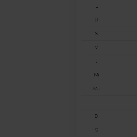
L
D
S
V
J
Mi
Ma
L
D
S