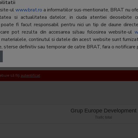
litatii
.01; 0372-069.501
site-ul
www.brat.ro
a informatiilor sus-mentionate, BRAT nu ofer
ritatea si actualitatea datelor, in ciuda atentiei deosebite c
uc@rrm.ro
poate fi facut responsabil pentru nici un tip de daune directe 
r, care pot rezulta din accesarea si/sau folosirea website-ul
w
terialele, continutul si datele din acest website sunt furnizate 
 sterse definitiv sau temporar de catre BRAT, fara o notificare p
ebuie să fiți
autentificat
Grup Europe Development
Trafic total