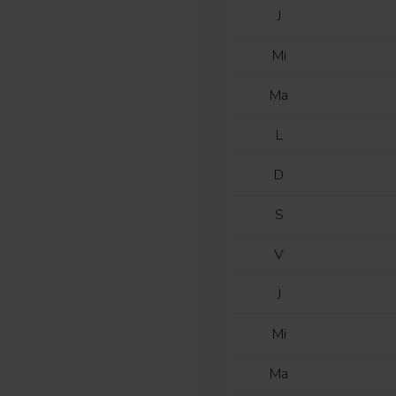
J
Mi
Ma
L
D
S
V
J
Mi
Ma