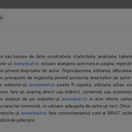
APOARTE
NEWSLETTERS
CONTACTE
LOGIN
ii
Development
 sau bazele de date, rezultatele, statisticile, analizele, tabel
site-ul
www.brat.ro
, inclusiv aranjarea acestora in pagina, repr
loppement International - R SA
iei privind drepturile de autor. Reproducerea, editarea, difuzarea 
e prevazute de legislatia privind protectia drepturilor de autor
 pe website-ul
www.brat.ro
poate fi copiata, utilizata si/sau s
kova
rsei, fara un avantaj direct sau indirect, comercial sau economic, 
ate publice de pe website-ul
www.brat.ro
in alte oferte comer
uc
cu caracter comercial, cu valoare adaugata de catre un tert. Orice 
website-ul
www.brat.ro
, fara consimtamantul scris al BRAT, este
ibilă de judecata.
Sos Pipera nr. 46D-46E-48, Oregon
ea B, parter, Sector 2