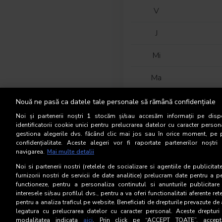
V
J
Mi
Ma
L
Nouă ne pasă ca datele tale personale să rămână confidențiale
Noi și partenerii noștri
1
stocăm și/sau accesăm informații pe dispo
D
identificatorii cookie unici pentru prelucrarea datelor cu caracter person
gestiona alegerile dvs. făcând clic mai jos sau în orice moment, pe 
confidențialitate. Aceste alegeri vor fi raportate partenerilor noștr
S
navigarea.
Mai multe detalii
V
Noi si partenerii nostri (retelele de socializare si agentiile de publicita
furnizorii nostri de servicii de date analitice) prelucram date pentru a p
functioneze, pentru a personaliza continutul si anunturile publicitare
J
interesele si/sau profilul dvs., pentru a va oferi functionalitati aferente ret
pentru a analiza traficul pe website. Beneficiati de drepturile prevazute de
legatura cu prelucrarea datelor cu caracter personal. Aceste drepturi 
modalitatea indicata
aici
. Prin click pe “ACCEPT TOATE”, acceptat