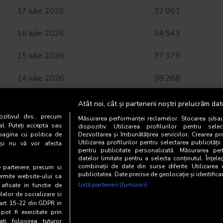
17 Iulie 2026
32.961
16 Iulie 2026
34.543
15 Iulie 2026
37.379
14 Iulie 2026
38.268
13 Iulie 2026
38.981
Atât noi, cât și partenerii noștri prelucrăm dat
zitivul dvs., precum
Măsurarea performanței reclamelor. Stocarea și/sa
12 Iulie 2026
13.479
al. Puteți accepta sau
dispozitiv. Utilizarea profilurilor pentru selec
pagina cu politica de
Dezvoltarea și îmbunătățirea serviciilor. Crearea pr
Utilizarea profilurilor pentru selectarea publicității
i și nu vă vor afecta
11 Iulie 2026
16.794
pentru publicitate personalizată. Măsurarea perf
datelor limitate pentru a selecta conținutul. Înțele
10 Iulie 2026
combinații de date din surse diferite. Utilizarea
42.132
te partenere, precum si
publicitatea. Date precise de geolocație și identifica
ermite website-ului sa
Listă parteneri (furnizori)
 afisate in functie de
9 Iulie 2026
40.780
elelor de socializare si
 art. 15-22 din GDPR in
pot fi exercitate prin
i folosirea tuturor