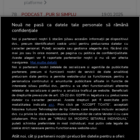
platforme
78
PODCAST „PUR SI SIMPLU
19.01.2025
ALTFEL” - INVITAT:
Nouă ne pasă ca datele tale personale să rămână
EXPLORATORUL RADU
confidențiale
PĂLTINEANU
platforme
Noi și partenerii noștri
1
stocăm și/sau accesăm informații pe dispozitivul
dvs., precum identificatorii cookie unici pentru prelucrarea datelor cu
79
PODCAST „PUR SI SIMPLU
12.01.2025
caracter personal. Puteți accepta sau gestiona alegerile dvs. făcând clic
ALTFEL” - INVITAT: ANTRENORUL
mai jos sau în orice moment, pe pagina cu politica de confidențialitate.
Aceste alegeri vor fi raportate partenerilor noștri și nu vă vor afecta
COSTEL ENACHE
platforme
navigarea.
Mai multe detalii
Noi si partenerii nostri (retelele de socializare si agentiile de publicitate
80
PODCAST „PUR SI SIMPLU
05.01.2025
partenere, precum si furnizorii nostri de servicii de date analitice)
prelucram date pentru a permite website-ului sa functioneze, pentru a
ALTFEL” - INVITATĂ: ELENA
personaliza continutul si anunturile publicitare afisate in functie de
CIMPOEȘU - DOTERRA
interesele si/sau profilul dvs., pentru a va oferi functionalitati aferente
platforme
retelelor de socializare si pentru a analiza traficul pe website. Beneficiati
de drepturile prevazute de art. 15-22 din GDPR in legatura cu prelucrarea
datelor cu caracter personal. Aceste drepturi pot fi exercitate prin
81
PODCAST „PUR SI SIMPLU
01.01.2025
modalitatea indicata
aici
. Prin click pe “ACCEPT TOATE”, acceptati
ALTFEL” - RETROSPECTIVA
folosirea tuturor Tehnologiilor de tip Cookie, care implica inclusiv acceptul
dvs. cu privire la stocarea/accesarea informatiilor de catre Vendor-ii cu care
ANULUI 2024. CELE MAI
colaboram. Prin click pe “VREAU SA MODIFIC SETARILE INDIVIDUAL”
MEMORABILE MOMENTE
puteti schimba preferintele in mod individual, mai putin cele legate de
cookie strict necesare pentru functionarea website-ului.
platforme
Atât noi, cât și partenerii noștri prelucrăm datele pentru a oferi: