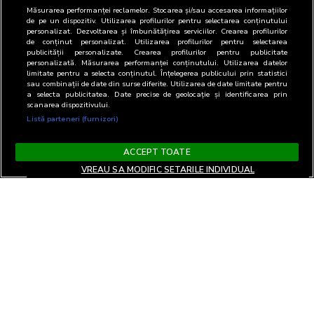
Măsurarea performanței reclamelor. Stocarea și/sau accesarea informațiilor
de pe un dispozitiv. Utilizarea profilurilor pentru selectarea conținutului
personalizat. Dezvoltarea și îmbunătățirea serviciilor. Crearea profilurilor
de conținut personalizat. Utilizarea profilurilor pentru selectarea
publicității personalizate. Crearea profilurilor pentru publicitate
personalizată. Măsurarea performanței conținutului. Utilizarea datelor
limitate pentru a selecta conținutul. Înțelegerea publicului prin statistici
sau combinații de date din surse diferite. Utilizarea de date limitate pentru
a selecta publicitatea. Date precise de geolocație și identificarea prin
scanarea dispozitivului.
Listă parteneri (furnizori)
ACCEPT TOATE
VREAU SA MODIFIC SETARILE INDIVIDUAL
Termeni si Conditii
Confidentialitate si cookies
Contact
Informare GDPR
Modifica setari
EN
confidentialitate