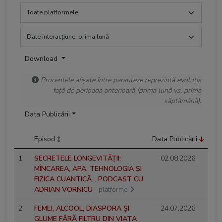
Download
Procentele afișate între paranteze reprezintă evoluția
față de perioada anterioară (prima lună vs. prima
săptămână).
Data Publicării
Episod
Data Publicării
1
SECRETELE LONGEVITĂȚII:
02.08.2026
MÎNCAREA, APA, TEHNOLOGIA ȘI
FIZICA CUANTICĂ... PODCAST CU
ADRIAN VORNICU
platforme
2
FEMEI, ALCOOL, DIASPORA ȘI
24.07.2026
GLUME FĂRĂ FILTRU DIN VIAȚA