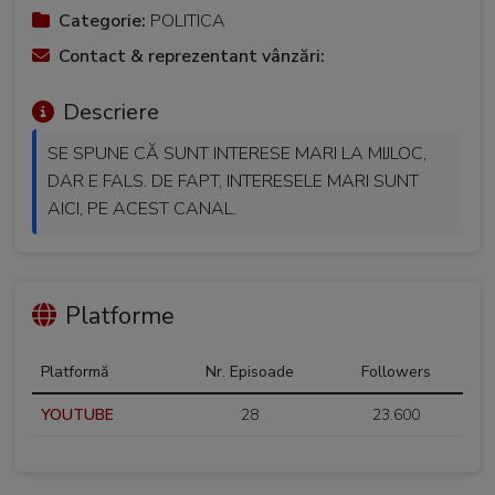
Categorie:
POLITICA
Contact & reprezentant vânzări:
Descriere
SE SPUNE CĂ SUNT INTERESE MARI LA MIJLOC,
DAR E FALS. DE FAPT, INTERESELE MARI SUNT
AICI, PE ACEST CANAL.
Platforme
Platformă
Nr. Episoade
Followers
YOUTUBE
28
23.600