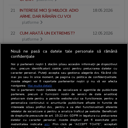
21
INTERESE MICI ȘI MIJLOCII: ADIO
18.05.2026
ARME, DAR RĂMÂN CU VOI
platforme
22
CUM ARATĂ UN EXTREMIST?
12.05.2026
platforme
23
TOP 10 ILIE BOLOJAN, CU BUNE ȘI
08.05.2026
Nouă ne pasă ca datele tale personale să rămână
CU RELE
platforme
confidențiale
Noi și partenerii noștri
1
stocăm și/sau accesăm informații pe dispozitivul
24
TOP 5 PESEDIȘTI TOXICI
01.05.2026
dvs., precum identificatorii cookie unici pentru prelucrarea datelor cu
platforme
caracter personal. Puteți accepta sau gestiona alegerile dvs. făcând clic
mai jos sau în orice moment, pe pagina cu politica de confidențialitate.
Aceste alegeri vor fi raportate partenerilor noștri și nu vă vor afecta
25
NICUȘOR DAN: VIAȚA ȘI OPERA
27.04.2026
navigarea.
Mai multe detalii
platforme
Noi si partenerii nostri (retelele de socializare si agentiile de publicitate
partenere, precum si furnizorii nostri de servicii de date analitice)
prelucram date pentru a permite website-ului sa functioneze, pentru a
26
KING BIBI - TOT CE TREBUIE SĂ
20.04.2026
personaliza continutul si anunturile publicitare afisate in functie de
ȘTII DESPRE BENIAMIN
interesele si/sau profilul dvs., pentru a va oferi functionalitati aferente
retelelor de socializare si pentru a analiza traficul pe website. Beneficiati
NETANYAHU
platforme
de drepturile prevazute de art. 15-22 din GDPR in legatura cu prelucrarea
datelor cu caracter personal. Aceste drepturi pot fi exercitate prin
27
ILIE BOLOJAN - VIAȚA ȘI OPERA
13.04.2026
modalitatea indicata
aici
. Prin click pe “ACCEPT TOATE”, acceptati