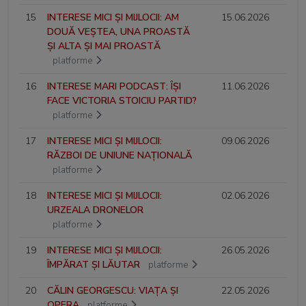
15
INTERESE MICI ȘI MIJLOCII: AM
15.06.2026
DOUĂ VEȘTEA, UNA PROASTĂ
ȘI ALTA ȘI MAI PROASTĂ
platforme
16
INTERESE MARI PODCAST: ÎȘI
11.06.2026
FACE VICTORIA STOICIU PARTID?
platforme
17
INTERESE MICI ȘI MIJLOCII:
09.06.2026
RĂZBOI DE UNIUNE NAȚIONALĂ
platforme
18
INTERESE MICI ȘI MIJLOCII:
02.06.2026
URZEALA DRONELOR
platforme
19
INTERESE MICI ȘI MIJLOCII:
26.05.2026
ÎMPĂRAT ȘI LĂUTAR
platforme
20
CĂLIN GEORGESCU: VIAȚA ȘI
22.05.2026
OPERA
platforme