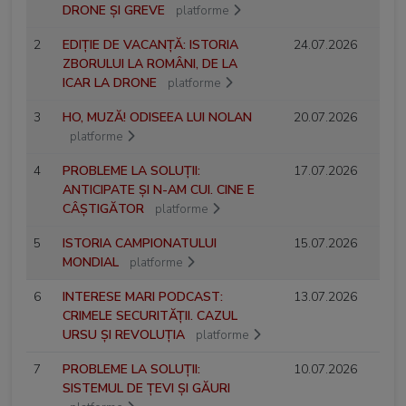
DRONE ȘI GREVE
platforme
2
EDIȚIE DE VACANȚĂ: ISTORIA
24.07.2026
ZBORULUI LA ROMÂNI, DE LA
ICAR LA DRONE
platforme
3
HO, MUZĂ! ODISEEA LUI NOLAN
20.07.2026
platforme
4
PROBLEME LA SOLUȚII:
17.07.2026
ANTICIPATE ȘI N-AM CUI. CINE E
CÂȘTIGĂTOR
platforme
5
ISTORIA CAMPIONATULUI
15.07.2026
MONDIAL
platforme
6
INTERESE MARI PODCAST:
13.07.2026
CRIMELE SECURITĂȚII. CAZUL
URSU ȘI REVOLUȚIA
platforme
7
PROBLEME LA SOLUȚII:
10.07.2026
SISTEMUL DE ȚEVI ȘI GĂURI