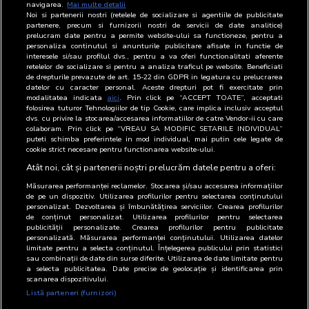
navigarea.
Mai multe detalii
101
DR. ANDREI LASLAU
09.01.2025
Noi si partenerii nostri (retelele de socializare si agentiile de publicitate
DEMONTEAZA CELE MAI
partenere, precum si furnizorii nostri de servicii de date analitice)
prelucram date pentru a permite website-ului sa functioneze, pentru a
RASPANDITE MITURI DIN
personaliza continutul si anunturile publicitare afisate in functie de
SANATATE SI NUTRITIE
interesele si/sau profilul dvs., pentru a va oferi functionalitati aferente
platforme
retelelor de socializare si pentru a analiza traficul pe website. Beneficiati
de drepturile prevazute de art. 15-22 din GDPR in legatura cu prelucrarea
datelor cu caracter personal. Aceste drepturi pot fi exercitate prin
102
ROMICA TOCIU: GLUME SI
02.01.2025
modalitatea indicata
aici
. Prin click pe “ACCEPT TOATE”, acceptati
POVESTI AMUZANTE DINTR-O
folosirea tuturor Tehnologiilor de tip Cookie, care implica inclusiv acceptul
dvs. cu privire la stocarea/accesarea informatiilor de catre Vendor-ii cu care
VIATA PE SCENA | EDITIE
colaboram. Prin click pe “VREAU SA MODIFIC SETARILE INDIVIDUAL”
SPECIALA DE SARBATORI
puteti schimba preferintele in mod individual, mai putin cele legate de
cookie strict necesare pentru functionarea website-ului.
platforme
Atât noi, cât și partenerii noștri prelucrăm datele pentru a oferi:
Măsurarea performanței reclamelor. Stocarea și/sau accesarea informațiilor
de pe un dispozitiv. Utilizarea profilurilor pentru selectarea conținutului
personalizat. Dezvoltarea și îmbunătățirea serviciilor. Crearea profilurilor
de conținut personalizat. Utilizarea profilurilor pentru selectarea
publicității personalizate. Crearea profilurilor pentru publicitate
personalizată. Măsurarea performanței conținutului. Utilizarea datelor
limitate pentru a selecta conținutul. Înțelegerea publicului prin statistici
sau combinații de date din surse diferite. Utilizarea de date limitate pentru
a selecta publicitatea. Date precise de geolocație și identificarea prin
scanarea dispozitivului.
Listă parteneri (furnizori)