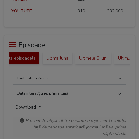
YOUTUBE
310
332.000
Episoade
Toate episoadele
Ultima luna
Ultimele 6 luni
Ultimul an
Download
Procentele afișate între paranteze reprezintă evoluția
față de perioada anterioară (prima lună vs. prima
săptămână).