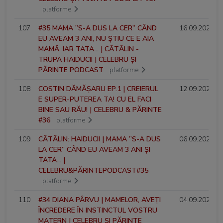
platforme
107
#35 MAMA ”S-A DUS LA CER” CÂND
16.09.2024
EU AVEAM 3 ANI, NU ȘTIU CE E AIA
MAMĂ. IAR TATA... | CĂTĂLIN -
TRUPA HAIDUCII | CELEBRU ȘI
PĂRINTE PODCAST
platforme
108
COSTIN DĂMĂȘARU EP.1 | CREIERUL
12.09.2024
E SUPER-PUTEREA TA! CU EL FACI
BINE SAU RĂU! | CELEBRU & PĂRINTE
#36
platforme
109
CĂTĂLIN: HAIDUCII | MAMA ”S-A DUS
06.09.2024
LA CER” CÂND EU AVEAM 3 ANI ȘI
TATA... |
CELEBRU&PĂRINTEPODCAST#35
platforme
110
#34 DIANA PÂRVU | MAMELOR, AVEȚI
04.09.2024
ÎNCREDERE ÎN INSTINCTUL VOSTRU
MATERN | CELEBRU ȘI PĂRINTE