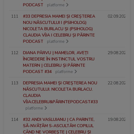
PODCAST
platforme
111
#33 DEPRESIA MAMEI ȘI CREȘTEREA
02.09.2024
NOU NĂSCUTULUI I (PSIHOLOG)
NICOLETA BURLACU ȘI (PSIHOLOG)
CLAUDIA VÎJA I CELEBRU ȘI PĂRINTE
PODCAST
platforme
112
DIANA PÂRVU | MAMELOR, AVEȚI
29.08.2024
ÎNCREDERE ÎN INSTINCTUL VOSTRU
MATERN | CELEBRU ȘI PĂRINTE
PODCAST #34
platforme
113
DEPRESIA MAMEI ȘI CREȘTEREA NOU
22.08.2024
NĂSCUTULUI. NICOLETA BURLACU.
CLAUDIA
VÎJA.CELEBRU&PĂRINTEPODCAST#33
platforme
114
#32 ANDI VASLUIANU | CA PARINTE,
19.08.2024
SĂ-NVĂȚĂM S-ASCULTĂM COPILUL
CÂND NE VORBEȘTE | CELEBRU ȘI