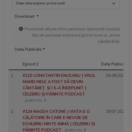
Download
Procentele afișate între paranteze reprezintă evoluția
față de perioada anterioară (prima lună vs. prima
săptămână).
Data Publicării
Episod
Data Publicării
1
#125 CONSTANTIN ENCEANU | VISUL
04.08.2026
MAMEI MELE A FOST SĂ DEVIN
CÂNTĂREȚ. ȘI I S-A ÎNDEPLINIT |
CELEBRU ȘI PĂRINTE PODCAST
platforme
2
#124 MAGDA CATONE | VIAȚA E O
29.07.2026
CĂLĂTORIE ÎN CARE E NEVOIE DE
ECHILIBRU MINTE-INIMĂ | CELEBRU ȘI
PĂRINTE PODCAST
platforme