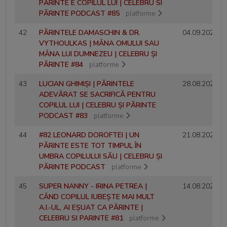
PĂRINTE E COPILUL LUI | CELEBRU SI
PĂRINTE PODCAST #85
platforme
42
PĂRINTELE DAMASCHIN & DR.
04.09.2025
VYTHOULKAS | MÂNA OMULUI SAU
MÂNA LUI DUMNEZEU | CELEBRU ȘI
PĂRINTE #84
platforme
43
LUCIAN GHIMIȘI | PĂRINTELE
28.08.2025
ADEVĂRAT SE SACRIFICĂ PENTRU
COPILUL LUI | CELEBRU ȘI PĂRINTE
PODCAST #83
platforme
44
#82 LEONARD DOROFTEI | UN
21.08.2025
PĂRINTE ESTE TOT TIMPUL ÎN
UMBRA COPILULUI SĂU | CELEBRU ȘI
PĂRINTE PODCAST
platforme
45
SUPER NANNY - IRINA PETREA |
14.08.2025
CÂND COPILUL IUBEȘTE MAI MULT
A.I.-UL, AI EȘUAT CA PĂRINTE |
CELEBRU SI PARINTE #81
platforme