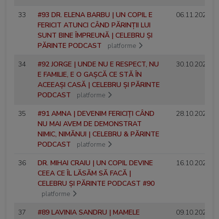
33
#93 DR. ELENA BARBU | UN COPIL E
06.11.2025
FERICIT ATUNCI CÂND PĂRINȚII LUI
SUNT BINE ÎMPREUNĂ | CELEBRU ȘI
PĂRINTE PODCAST
platforme
34
#92 JORGE | UNDE NU E RESPECT, NU
30.10.2025
E FAMILIE, E O GAȘCĂ CE STĂ ÎN
ACEEAȘI CASĂ | CELEBRU ȘI PĂRINTE
PODCAST
platforme
35
#91 AMNA | DEVENIM FERICIȚI CÂND
28.10.2025
NU MAI AVEM DE DEMONSTRAT
NIMIC, NIMĂNUI | CELEBRU & PĂRINTE
PODCAST
platforme
36
DR. MIHAI CRAIU | UN COPIL DEVINE
16.10.2025
CEEA CE ÎL LĂSĂM SĂ FACĂ |
CELEBRU ȘI PĂRINTE PODCAST #90
platforme
37
#89 LAVINIA SANDRU | MAMELE
09.10.2025