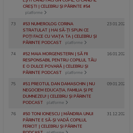
EȘTI CÂND FACI UN COPIL, CI CÂND ÎL
CREȘTI | CELEBRU ȘI PĂRINTE #54
platforme
73
#53 NUMEROLOG CORINA
23.01.2025
STRATULAT | HAI SĂ-ȚI SPUN CE
POȚI FACE CU VIAȚA TA | CELEBRU ȘI
PĂRINTE PODCAST
platforme
74
#52 MAIA MORGENSTERN | SĂ FII
16.01.2025
RESPONSABIL PENTRU COPILUL TĂU
E O DULCE POVARĂ | CELEBRU ȘI
PĂRINTE PODCAST
platforme
75
#51 PREOTUL DAN DAMASCHIN | NU
09.01.2025
NEGOCIEM EDUCAȚIA, FAMILIA ȘI PE
DUMNEZEU! | CELEBRU ȘI PĂRINTE
PODCAST
platforme
76
#50 TONI IONESCU | MÂNDRIA UNUI
31.12.2024
PĂRINTE E SĂ-ȘI VADĂ COPILUL
FERICIT | CELEBRU ȘI PĂRINTE
PODCAST
platforme