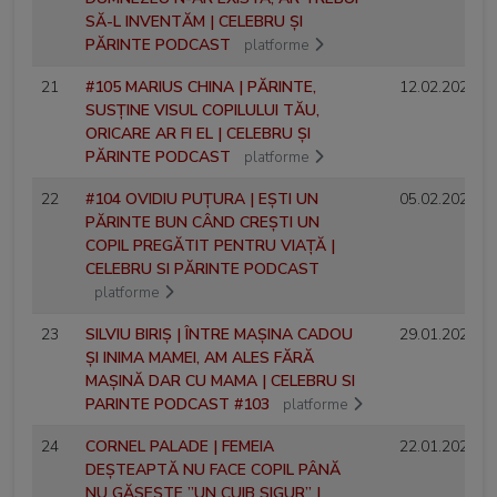
SĂ-L INVENTĂM | CELEBRU ȘI
PĂRINTE PODCAST
platforme
21
#105 MARIUS CHINA | PĂRINTE,
12.02.2026
SUSȚINE VISUL COPILULUI TĂU,
ORICARE AR FI EL | CELEBRU ȘI
PĂRINTE PODCAST
platforme
22
#104 OVIDIU PUȚURA | EȘTI UN
05.02.2026
PĂRINTE BUN CÂND CREȘTI UN
COPIL PREGĂTIT PENTRU VIAȚĂ |
CELEBRU SI PĂRINTE PODCAST
platforme
23
SILVIU BIRIȘ | ÎNTRE MAȘINA CADOU
29.01.2026
ȘI INIMA MAMEI, AM ALES FĂRĂ
MAȘINĂ DAR CU MAMA | CELEBRU SI
PARINTE PODCAST #103
platforme
24
CORNEL PALADE | FEMEIA
22.01.2026
DEȘTEAPTĂ NU FACE COPIL PÂNĂ
NU GĂSEȘTE ”UN CUIB SIGUR” |