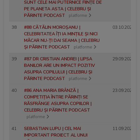
SUNT CELE MAI PUTERNICE FIINȚE DE
PE PLANETA ASTA | CELEBRU ȘI
PĂRINTE PODCAST
platforme
38
#88 CĂTĂLIN MOROȘANU |
03.10.2025
CELEBRITATEA ÎȚI IA MINȚILE ȘI NICI
MĂCAR NU-ȚI DAI SEAMA | CELEBRU
ȘI PĂRINTE PODCAST
platforme
39
#87 DR CRISTIAN ANDREI | LIPSA
29.09.2025
BANILOR ARE UN IMPACT POZITIV
ASUPRA COPILULUI | CELEBRU ȘI
PĂRINTE PODCAST
platforme
40
#86 ANA MARIA BRÂNZĂ |
23.09.2025
COMPETIȚIA ÎNTRE PĂRINȚI SE
RĂSFRÂNGE ASUPRA COPIILOR |
CELEBRU ȘI PĂRINTE PODCAST
platforme
41
SEBASTIAN LUPU | CEL MAI
11.09.2025
IMPORTANT PROIECT AL UNUI