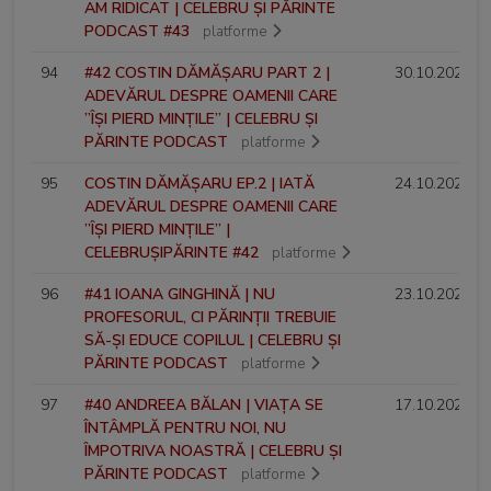
AM RIDICAT | CELEBRU ȘI PĂRINTE
PODCAST #43
platforme
94
#42 COSTIN DĂMĂȘARU PART 2 |
30.10.2024
ADEVĂRUL DESPRE OAMENII CARE
”ÎȘI PIERD MINȚILE” | CELEBRU ȘI
PĂRINTE PODCAST
platforme
95
COSTIN DĂMĂȘARU EP.2 | IATĂ
24.10.2024
ADEVĂRUL DESPRE OAMENII CARE
”ÎȘI PIERD MINȚILE” |
CELEBRUȘIPĂRINTE #42
platforme
96
#41 IOANA GINGHINĂ | NU
23.10.2024
PROFESORUL, CI PĂRINȚII TREBUIE
SĂ-ȘI EDUCE COPILUL | CELEBRU ȘI
PĂRINTE PODCAST
platforme
97
#40 ANDREEA BĂLAN | VIAȚA SE
17.10.2024
ÎNTÂMPLĂ PENTRU NOI, NU
ÎMPOTRIVA NOASTRĂ | CELEBRU ȘI
PĂRINTE PODCAST
platforme