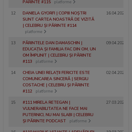
PĂRINTE #115
platforme
12
DANIELA GYORFI | COPIII NOȘTRI
16.04.2026
SUNT CARTEA NOASTRĂ DE VIZITĂ
| CELEBRU ȘI PĂRINTE #114
platforme
13
PĂRINTELE DAN DAMASCHIN |
09.04.2026
EDUCAȚIA ȘI FAMILIA FAC DIN OM, UN
OM ÎMPLINIT | CELEBRU ȘI PĂRINTE
#113
platforme
14
CHEIA UNEI RELAȚII FERICITE ESTE
02.04.2026
COMUNICAREA SINCERĂ | SERGIU
COSTACHE | CELEBRU ȘI PĂRINTE
#112
platforme
15
#111 MIRELA RETEGAN |
27.03.2026
VULNERABILITATEA NE FACE MAI
PUTERNICI, NU MAI SLABI | CELEBRU
ȘI PĂRINTE PODCAST
platforme