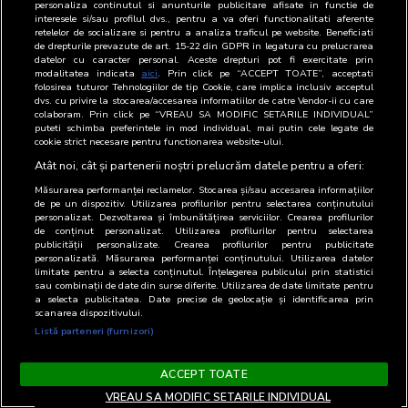
personaliza continutul si anunturile publicitare afisate in functie de
119
ȘERBAN TRÎMBIȚAȘU | O LOCUINȚĂ
01.08.2024
interesele si/sau profilul dvs., pentru a va oferi functionalitati aferente
MICĂ, ȚINE FAMILIA MULT MAI UNITĂ |
retelelor de socializare si pentru a analiza traficul pe website. Beneficiati
CELEBRU ȘI PĂRINTE PODCAST #30
de drepturile prevazute de art. 15-22 din GDPR in legatura cu prelucrarea
datelor cu caracter personal. Aceste drepturi pot fi exercitate prin
platforme
modalitatea indicata
aici
. Prin click pe “ACCEPT TOATE”, acceptati
folosirea tuturor Tehnologiilor de tip Cookie, care implica inclusiv acceptul
120
#29 MUGUR MIHĂESCU | ELEVUL N-A
26.07.2024
dvs. cu privire la stocarea/accesarea informatiilor de catre Vendor-ii cu care
colaboram. Prin click pe “VREAU SA MODIFIC SETARILE INDIVIDUAL”
ÎNVĂȚAT ȘI E REPETENT? PLĂTEȘTE
puteti schimba preferintele in mod individual, mai putin cele legate de
ANUL ȘCOLAR | CELEBRU ȘI PĂRINTE
cookie strict necesare pentru functionarea website-ului.
PODCAST #29
platforme
Atât noi, cât și partenerii noștri prelucrăm datele pentru a oferi:
Măsurarea performanței reclamelor. Stocarea și/sau accesarea informațiilor
121
MUGUR MIHĂESCU | ELEVUL N-A
25.07.2024
de pe un dispozitiv. Utilizarea profilurilor pentru selectarea conținutului
ÎNVĂȚAT ȘI E REPETENT? PLĂTEȘTE
personalizat. Dezvoltarea și îmbunătățirea serviciilor. Crearea profilurilor
ANUL ȘCOLAR |
de conținut personalizat. Utilizarea profilurilor pentru selectarea
publicității personalizate. Crearea profilurilor pentru publicitate
CELEBRUȘIPĂRINTEPODCAST#29
personalizată. Măsurarea performanței conținutului. Utilizarea datelor
platforme
limitate pentru a selecta conținutul. Înțelegerea publicului prin statistici
sau combinații de date din surse diferite. Utilizarea de date limitate pentru
a selecta publicitatea. Date precise de geolocație și identificarea prin
122
#28 "M-A ARUNCAT PE GEAM!".
21.07.2024
scanarea dispozitivului.
DESPRE VIOLENȚA DOMESTICĂ ÎN
Listă parteneri (furnizori)
FAMILIE | EVELYN SZABO | CELEBRU ȘI
PĂRINTE PODCAST
platforme
ACCEPT TOATE
123
EVELYN SZABO | M-A ARUNCAT PE
18.07.2024
VREAU SA MODIFIC SETARILE INDIVIDUAL