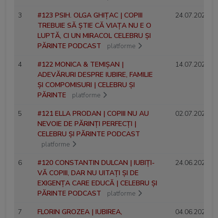
3
#123 PSIH. OLGA GHIȚAC | COPIII
24.07.2026
TREBUIE SĂ ȘTIE CĂ VIAȚA NU E O
LUPTĂ, CI UN MIRACOL CELEBRU ȘI
PĂRINTE PODCAST
platforme
4
#122 MONICA & TEMIȘAN |
14.07.2026
ADEVĂRURI DESPRE IUBIRE, FAMILIE
ȘI COMPOMISURI | CELEBRU ȘI
PĂRINTE
platforme
5
#121 ELLA PRODAN | COPIII NU AU
02.07.2026
NEVOIE DE PĂRINȚI PERFECȚI |
CELEBRU ȘI PĂRINTE PODCAST
platforme
6
#120 CONSTANTIN DULCAN | IUBIȚI-
24.06.2026
VĂ COPIII, DAR NU UITAȚI ȘI DE
EXIGENȚA CARE EDUCĂ | CELEBRU ȘI
PĂRINTE PODCAST
platforme
7
FLORIN GROZEA | IUBIREA,
04.06.2026