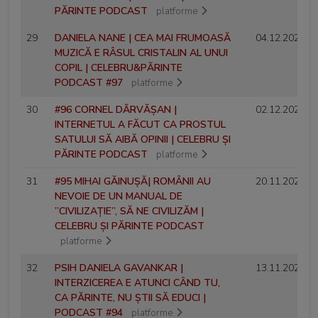
PĂRINTE PODCAST
platforme
29
DANIELA NANE | CEA MAI FRUMOASĂ
04.12.2025
MUZICĂ E RÂSUL CRISTALIN AL UNUI
COPIL | CELEBRU&PĂRINTE
PODCAST #97
platforme
30
#96 CORNEL DĂRVĂȘAN |
02.12.2025
INTERNETUL A FĂCUT CA PROSTUL
SATULUI SĂ AIBĂ OPINII | CELEBRU ȘI
PĂRINTE PODCAST
platforme
31
#95 MIHAI GĂINUȘĂ| ROMÂNII AU
20.11.2025
NEVOIE DE UN MANUAL DE
”CIVILIZAȚIE”, SĂ NE CIVILIZĂM |
CELEBRU ȘI PĂRINTE PODCAST
platforme
32
PSIH DANIELA GAVANKAR |
13.11.2025
INTERZICEREA E ATUNCI CÂND TU,
CA PĂRINTE, NU ȘTII SĂ EDUCI |
PODCAST #94
platforme