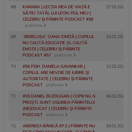
68
KAMARA | LECȚIA MEA DE VIAȚĂ E
27.02.2025
SĂ FIU TATĂL LUI LEON, FIUL MEU |
CELEBRU ȘI PĂRINTE PODCAST #58
platforme
69
”BEBELUȘA” OANA IONIȚĂ | COPILUL
20.02.2025
NU CAUTĂ EDUCAȚIE, EL CAUTĂ
EMOȚII | CELEBRU ȘI PĂRINTE
PODCAST #57
platforme
70
#56 PSIH. DANIELA GAVANKAR |
13.02.2025
COPILUL ARE NEVOIE DE IUBIRE ȘI
AUTORITATE | CELEBRU ȘI PĂRINTE
PODCAST
platforme
71
#55 DANIEL BUZDUGAN | COPIII NU-S
06.02.2025
PROȘTI, SUNT OGLINDA PĂRINTELUI
(NE)EDUCAT | CELEBRU ȘI PĂRINTE
PODCAST
platforme
72
ANDREEA BĂNICĂ EP.2 | PĂRINTE NU
30.01.2025