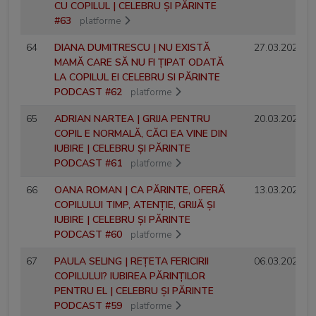
CU COPILUL | CELEBRU ȘI PĂRINTE
#63
platforme
64
DIANA DUMITRESCU | NU EXISTĂ
27.03.2025
MAMĂ CARE SĂ NU FI ȚIPAT ODATĂ
LA COPILUL EI CELEBRU SI PĂRINTE
PODCAST #62
platforme
65
ADRIAN NARTEA | GRIJA PENTRU
20.03.2025
COPIL E NORMALĂ, CĂCI EA VINE DIN
IUBIRE | CELEBRU ȘI PĂRINTE
PODCAST #61
platforme
66
OANA ROMAN | CA PĂRINTE, OFERĂ
13.03.2025
COPILULUI TIMP, ATENȚIE, GRIJĂ ȘI
IUBIRE | CELEBRU ȘI PĂRINTE
PODCAST #60
platforme
67
PAULA SELING | REȚETA FERICIRII
06.03.2025
COPILULUI? IUBIREA PĂRINȚILOR
PENTRU EL | CELEBRU ȘI PĂRINTE
PODCAST #59
platforme