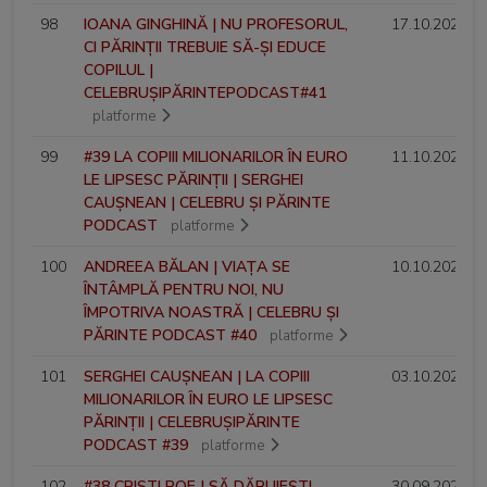
98
IOANA GINGHINĂ | NU PROFESORUL,
17.10.2024
CI PĂRINȚII TREBUIE SĂ-ȘI EDUCE
COPILUL |
CELEBRUȘIPĂRINTEPODCAST#41
platforme
99
#39 LA COPIII MILIONARILOR ÎN EURO
11.10.2024
LE LIPSESC PĂRINȚII | SERGHEI
CAUȘNEAN | CELEBRU ȘI PĂRINTE
PODCAST
platforme
100
ANDREEA BĂLAN | VIAȚA SE
10.10.2024
ÎNTÂMPLĂ PENTRU NOI, NU
ÎMPOTRIVA NOASTRĂ | CELEBRU ȘI
PĂRINTE PODCAST #40
platforme
101
SERGHEI CAUȘNEAN | LA COPIII
03.10.2024
MILIONARILOR ÎN EURO LE LIPSESC
PĂRINȚII | CELEBRUȘIPĂRINTE
PODCAST #39
platforme
102
#38 CRISTI POE | SĂ DĂRUIEȘTI
30.09.2024