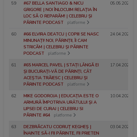
59
#67 BELLA SANTIAGO & NICU
05.05.2025
GRIGORE | NOI ÎNLOCUIM RELAȚIA ÎN
LOC SĂ O REPARĂM! | CELEBRU ȘI
PĂRINTE PODCAST
platforme
60
#66 ELVIRA DEATCU | COPIII SE NASC
24.04.2025
MINUNAȚI! NOI, PĂRINȚII, ÎI CAM
STRICĂM | CELEBRU ȘI PĂRINTE
PODCAST
platforme
61
#65 MARCEL PAVEL | STAȚI LÂNGĂ EI
17.04.2025
ȘI BUCURAȚI-VĂ DE PĂRINȚI, CÂT
ACEȘTIA TRĂIESC | CELEBRU ȘI
PĂRINTE PODCAST
platforme
62
MIKE GODOROJA | EDUCAȚIA ESTE O
10.04.2025
ARMURĂ ÎMPOTRIVA URÂTULUI ȘI A
LIPSEI DE CURAJ | CELEBRU SI
PĂRINTE #64
platforme
63
DEZBRĂCATU CODRUȚ KEGHEȘ |
03.04.2025
ÎNAINTE SĂ-I FII PĂRINTE, FII PRIETEN