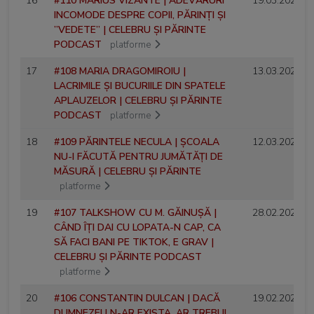
16
#110 MARIUS VIZANTE | ADEVĂRURI
19.03.2026
INCOMODE DESPRE COPII, PĂRINȚI ȘI
”VEDETE” | CELEBRU ȘI PĂRINTE
PODCAST
platforme
17
#108 MARIA DRAGOMIROIU |
13.03.2026
LACRIMILE ȘI BUCURIILE DIN SPATELE
APLAUZELOR | CELEBRU ȘI PĂRINTE
PODCAST
platforme
18
#109 PĂRINTELE NECULA | ȘCOALA
12.03.2026
NU-I FĂCUTĂ PENTRU JUMĂTĂȚI DE
MĂSURĂ | CELEBRU ȘI PĂRINTE
platforme
19
#107 TALKSHOW CU M. GĂINUȘĂ |
28.02.2026
CÂND ÎȚI DAI CU LOPATA-N CAP, CA
SĂ FACI BANI PE TIKTOK, E GRAV |
CELEBRU ȘI PĂRINTE PODCAST
platforme
20
#106 CONSTANTIN DULCAN | DACĂ
19.02.2026
DUMNEZEU N-AR EXISTA, AR TREBUI