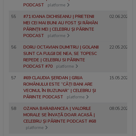
PODCAST
platforme
55
#71 IOANA DICHISEANU | PRIETENII
02.06.2025
MEI CEI MAI BUNI AU FOST ȘI RĂMÂN
PĂRINȚII MEI | CELEBRU ȘI PĂRINTE
PODCAST
platforme
56
DORU OCTAVIAN DUMITRU | GOLANII
22.05.2025
SUNT CA FULGII DE NEA, SE TOPESC
REPEDE | CELEBRU SI PĂRINTE
PODCAST #70
platforme
57
#69 CLAUDIA ȘERDAN | GRIJA
15.05.2025
ROMÂNULUI ESTE ”CÂȚI BANI ARE
VECINUL ÎN BUZUNAR” | CELEBRU ȘI
PĂRINTE PODCAST
platforme
58
OZANA BARABANCEA | VALORILE
08.05.2025
MORALE SE ÎNVAȚĂ DOAR ACASĂ |
CELEBRU ȘI PĂRINTE PODCAST #68
platforme