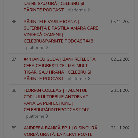
IUBIRE SAU URĂ | CELEBRU ȘI
PĂRINTE PODCAST
platforme
86
PĂRINTELE VASILE IOANA |
05.12.2024
SUFERINȚA E PASTILA AMARĂ CARE
VINDECĂ OAMENII |
CELEBRU&PĂRINTE PODCAST#48
platforme
87
#44 IANCU GUDA | BANII REFLECTĂ
02.12.2024
CEEA CE IUBEȘTI CEL MAI MULT,
TIGĂRI SAU HRANĂ | CELEBRU ȘI
PĂRINTE PODCAST
platforme
88
FLORIAN COLCEAG | TALENTUL
28.11.2024
COPILULUI TREBUIE ANTRENAT
PÂNĂ LA PERFECȚIUNE |
CELEBRUPĂRINTEPODCAST#47
platforme
89
ANDREEA BĂNICĂ EP.1 | O SINGURĂ
21.11.2024
VORBĂ URÂTĂ, LA NERVI, POATE