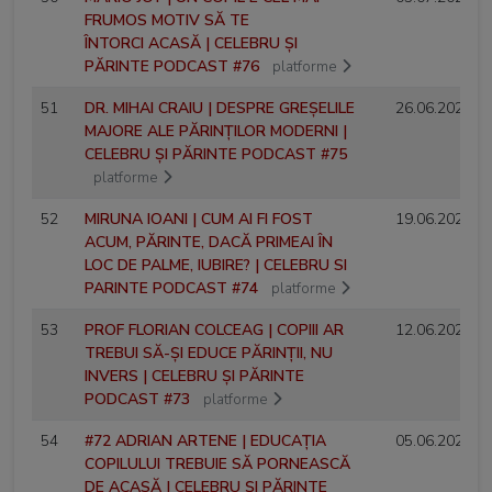
FRUMOS MOTIV SĂ TE
ÎNTORCI ACASĂ | CELEBRU ȘI
PĂRINTE PODCAST #76
platforme
51
DR. MIHAI CRAIU | DESPRE GREȘELILE
26.06.2025
MAJORE ALE PĂRINȚILOR MODERNI |
CELEBRU ȘI PĂRINTE PODCAST #75
platforme
52
MIRUNA IOANI | CUM AI FI FOST
19.06.2025
ACUM, PĂRINTE, DACĂ PRIMEAI ÎN
LOC DE PALME, IUBIRE? | CELEBRU SI
PARINTE PODCAST #74
platforme
53
PROF FLORIAN COLCEAG | COPIII AR
12.06.2025
TREBUI SĂ-ȘI EDUCE PĂRINȚII, NU
INVERS | CELEBRU ȘI PĂRINTE
PODCAST #73
platforme
54
#72 ADRIAN ARTENE | EDUCAȚIA
05.06.2025
COPILULUI TREBUIE SĂ PORNEASCĂ
DE ACASĂ | CELEBRU ȘI PĂRINTE