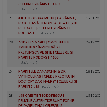
CELEBRU SI PĂRINTE #102
platforme
25
#101 TEODORA MEȚIU | CA PĂRINȚI,
15.01.2026
POTOLIȚI-VĂ TENDINȚA DE A LE ȘTII
PE TOATE | CELEBRU ȘI PĂRINTE
PODCAST
platforme
26
ANDREEA MARIN | ORICE FEMEIE
25.12.2025
TREBUIE SĂ ÎNVEȚE SĂ SE
PREȚUIASCĂ PE SINE | CELEBRU SI
PĂRINTE PODCAST #100
platforme
27
PĂRINTELE DAMASCHIN & DR.
18.12.2025
VYTHOULKAS | CREDE PREOTUL ÎN
DOCTOR? DAR INVERS? | CELEBRU ȘI
PĂRINTE #99
platforme
28
#98 ORESTE TEODORESCU |
16.12.2025
RELIGIILE AUTENTICE SUNT FORME
DE PARENTING | CELEBRU ȘI