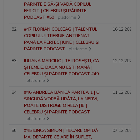
PĂRINTE E SĂ-ȘI VADĂ COPILUL
FERICIT | CELEBRU ȘI PĂRINTE
PODCAST #50
platforme
82
#47 FLORIAN COLCEAG | TALENTUL
16.12.2024
COPILULUI TREBUIE ANTRENAT
PÂNĂ LA PERFECȚIUNE | CELEBRU ȘI
PĂRINTE PODCAST
platforme
83
IULIANA MARCIUC | TE IROSEȘTI, CA
12.12.2024
ȘI FEMEIE, DACĂ NU EȘTI MAMĂ |
CELEBRU ȘI PĂRINTE PODCAST #49
platforme
84
#46 ANDREEA BĂNICĂ PARTEA 1 | O
11.12.2024
SINGURĂ VORBĂ URÂTĂ, LA NERVI,
POATE DISTRUGE O RELAȚIE |
CELEBRU ȘI PĂRINTE PODCAST
platforme
85
#45 ILINCA SIMION | FIECARE OM DĂ
07.12.2024
MAI DEPARTE CE ARE ÎN SUFLET,