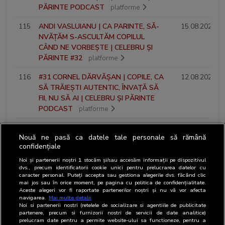
PĂRINTE PODCAST
platforme
115
ANDI VASLUIANU | CA PARINTE, SĂ-
15.08.2024
NVĂȚĂM S-ASCULTĂM COPILUL
CÂND NE VORBEȘTE | CELEBRU ȘI
PĂRINTE #32
platforme
116
#31 CORNEL DĂRVĂȘAN | COPILE, CA
12.08.2024
SĂ TRĂIEȘTI AUTENTIC, ÎNVAȚĂ SĂ
FII, NU SĂ AI | CELEBRU ȘI PĂRINTE
PODCAST
platforme
117
CORNEL DĂRVĂȘAN | COPILE, CA SĂ
08.08.2024
Nouă ne pasă ca datele tale personale să rămână
TRĂIEȘTI AUTENTIC, ÎNVAȚĂ SĂ FII,
confidențiale
NU SĂ AI | CELEBRU ȘI PĂRINTE #31
platforme
Noi și partenerii noștri
1
stocăm și/sau accesăm informații pe dispozitivul
dvs., precum identificatorii cookie unici pentru prelucrarea datelor cu
caracter personal. Puteți accepta sau gestiona alegerile dvs. făcând clic
118
#30 ȘERBAN TRÎMBIȚAȘU | O
04.08.2024
mai jos sau în orice moment, pe pagina cu politica de confidențialitate.
LOCUINȚĂ MICĂ, ȚINE FAMILIA MULT
Aceste alegeri vor fi raportate partenerilor noștri și nu vă vor afecta
navigarea.
Mai multe detalii
MAI UNITĂ | CELEBRU ȘI PĂRINTE
Noi si partenerii nostri (retelele de socializare si agentiile de publicitate
PODCAST
platforme
partenere, precum si furnizorii nostri de servicii de date analitice)
prelucram date pentru a permite website-ului sa functioneze, pentru a