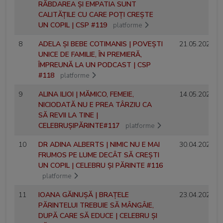
RĂBDAREA ȘI EMPATIA SUNT
CALITĂȚILE CU CARE POȚI CREȘTE
UN COPIL | CSP #119
platforme
8
ADELA ȘI BEBE COTIMANIS | POVEȘTI
21.05.2026
UNICE DE FAMILIE, ÎN PREMIERĂ,
ÎMPREUNĂ LA UN PODCAST | CSP
#118
platforme
9
ALINA ILIOI | MĂMICO, FEMEIE,
14.05.2026
NICIODATĂ NU E PREA TÂRZIU CA
SĂ REVII LA TINE |
CELEBRUȘIPĂRINTE#117
platforme
10
DR ADINA ALBERTS | NIMIC NU E MAI
30.04.2026
FRUMOS PE LUME DECÂT SĂ CREȘTI
UN COPIL | CELEBRU ȘI PĂRINTE #116
platforme
11
IOANA GĂINUȘĂ | BRAȚELE
23.04.2026
PĂRINTELUI TREBUIE SĂ MÂNGÂIE,
DUPĂ CARE SĂ EDUCE | CELEBRU ȘI