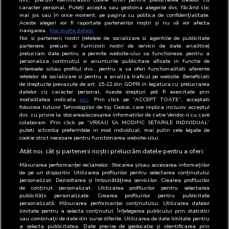
17
ASCULTĂ EPISODUL 20 – CUM
21.03.2025
caracter personal. Puteți accepta sau gestiona alegerile dvs. făcând clic
ÎNVEȚI DIN GREȘELI ȘI ÎȚI CREȘTI
mai jos sau în orice moment, pe pagina cu politica de confidențialitate.
Aceste alegeri vor fi raportate partenerilor noștri și nu vă vor afecta
AFACEREA AGRICOLĂ CU DAN
navigarea.
Mai multe detalii
GRĂDINARU
platforme
Noi si partenerii nostri (retelele de socializare si agentiile de publicitate
partenere, precum si furnizorii nostri de servicii de date analitice)
prelucram date pentru a permite website-ului sa functioneze, pentru a
18
ASCULTĂ EPISODUL 19 – CUM SE
20.02.2025
personaliza continutul si anunturile publicitare afisate in functie de
ADAPTEAZĂ AGRICULTURA
interesele si/sau profilul dvs., pentru a va oferi functionalitati aferente
ROMÂNEASCĂ LA PROVOCĂRILE
retelelor de socializare si pentru a analiza traficul pe website. Beneficiati
de drepturile prevazute de art. 15-22 din GDPR in legatura cu prelucrarea
SUSTENABILITĂȚII?
platforme
datelor cu caracter personal. Aceste drepturi pot fi exercitate prin
modalitatea indicata
aici
. Prin click pe “ACCEPT TOATE”, acceptati
19
ASCULTĂ EPISODUL 18 – CUM
17.01.2025
folosirea tuturor Tehnologiilor de tip Cookie, care implica inclusiv acceptul
dvs. cu privire la stocarea/accesarea informatiilor de catre Vendor-ii cu care
TRANSFORMI O SIMPLĂ MOARĂ
colaboram. Prin click pe “VREAU SA MODIFIC SETARILE INDIVIDUAL”
ÎNTR-O AFACERE PROFITABILĂ?
puteti schimba preferintele in mod individual, mai putin cele legate de
cookie strict necesare pentru functionarea website-ului.
platforme
Atât noi, cât și partenerii noștri prelucrăm datele pentru a oferi:
Măsurarea performanței reclamelor. Stocarea și/sau accesarea informațiilor
de pe un dispozitiv. Utilizarea profilurilor pentru selectarea conținutului
personalizat. Dezvoltarea și îmbunătățirea serviciilor. Crearea profilurilor
de conținut personalizat. Utilizarea profilurilor pentru selectarea
publicității personalizate. Crearea profilurilor pentru publicitate
personalizată. Măsurarea performanței conținutului. Utilizarea datelor
limitate pentru a selecta conținutul. Înțelegerea publicului prin statistici
sau combinații de date din surse diferite. Utilizarea de date limitate pentru
a selecta publicitatea. Date precise de geolocație și identificarea prin