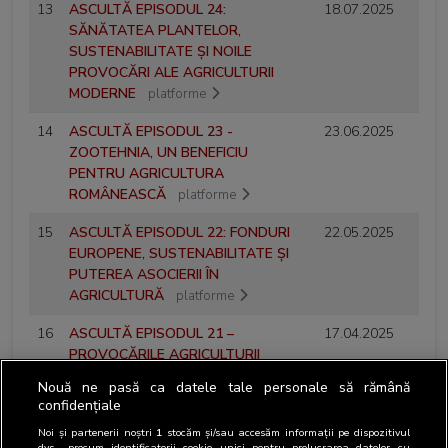
13
ASCULTĂ EPISODUL 24:
18.07.2025
SĂNĂTATEA PLANTELOR,
SUSTENABILITATE ȘI NOILE
PROVOCĂRI ALE AGRICULTURII
MODERNE
platforme
14
ASCULTĂ EPISODUL 23 -
23.06.2025
ZOOTEHNIA, UN BENEFICIU
PENTRU AGRICULTURA
ROMÂNEASCĂ
platforme
15
ASCULTĂ EPISODUL 22: FONDURI
22.05.2025
EUROPENE, SUSTENABILITATE ȘI
PUTEREA ASOCIERII ÎN
AGRICULTURĂ
platforme
16
ASCULTĂ EPISODUL 21 –
17.04.2025
PROVOCĂRILE AGRICULTURII
ROMÂNEȘTI ȘI SOLUȚII
Nouă ne pasă ca datele tale personale să rămână
SUSTENABILE CU MIHAI RUSU
confidențiale
(BASF)
platforme
Noi și partenerii noștri
1
stocăm și/sau accesăm informații pe dispozitivul
dvs., precum identificatorii cookie unici pentru prelucrarea datelor cu