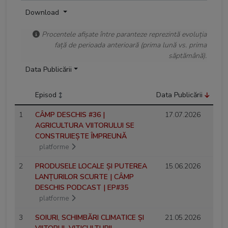
Download
Procentele afișate între paranteze reprezintă evoluția
față de perioada anterioară (prima lună vs. prima
săptămână).
Data Publicării
Episod
Data Publicării
1
CÂMP DESCHIS #36 |
17.07.2026
AGRICULTURA VIITORULUI SE
CONSTRUIEȘTE ÎMPREUNĂ
platforme
2
PRODUSELE LOCALE ȘI PUTEREA
15.06.2026
LANȚURILOR SCURTE | CÂMP
DESCHIS PODCAST | EP#35
platforme
3
SOIURI, SCHIMBĂRI CLIMATICE ȘI
21.05.2026