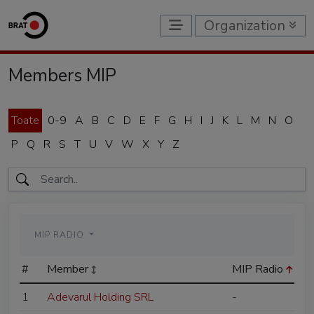
Organization
Members MIP
Toate
0-9
A
B
C
D
E
F
G
H
I
J
K
L
M
N
O
P
Q
R
S
T
U
V
W
X
Y
Z
MIP RADIO
#
Member
MIP Radio
1
Adevarul Holding SRL
-