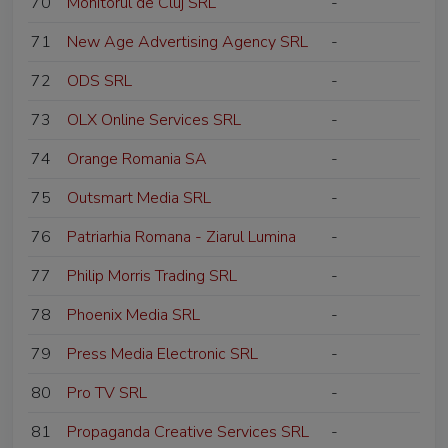
70
Monitorul de Cluj SRL
-
71
New Age Advertising Agency SRL
-
72
ODS SRL
-
73
OLX Online Services SRL
-
74
Orange Romania SA
-
75
Outsmart Media SRL
-
76
Patriarhia Romana - Ziarul Lumina
-
77
Philip Morris Trading SRL
-
78
Phoenix Media SRL
-
79
Press Media Electronic SRL
-
80
Pro TV SRL
-
81
Propaganda Creative Services SRL
-