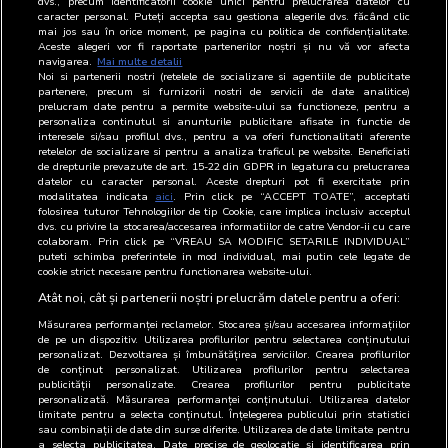
dvs., precum identificatorii cookie unici pentru prelucrarea datelor cu
127
Europe Developpement International
Radio
caracter personal. Puteți accepta sau gestiona alegerile dvs. făcând clic
mai jos sau în orice moment, pe pagina cu politica de confidențialitate.
- R SA
difuzor
Aceste alegeri vor fi raportate partenerilor noștri și nu vă vor afecta
navigarea.
Mai multe detalii
Noi si partenerii nostri (retelele de socializare si agentiile de publicitate
128
Grupul Media Camina SRL
Radio
partenere, precum si furnizorii nostri de servicii de date analitice)
difuzor
prelucram date pentru a permite website-ului sa functioneze, pentru a
personaliza continutul si anunturile publicitare afisate in functie de
interesele si/sau profilul dvs., pentru a va oferi functionalitati aferente
129
Radio Guerrilla SRL
Radio
retelelor de socializare si pentru a analiza traficul pe website. Beneficiati
difuzor
de drepturile prevazute de art. 15-22 din GDPR in legatura cu prelucrarea
datelor cu caracter personal. Aceste drepturi pot fi exercitate prin
modalitatea indicata
aici
. Prin click pe “ACCEPT TOATE”, acceptati
130
ARBOmedia SRL
Regie de
folosirea tuturor Tehnologiilor de tip Cookie, care implica inclusiv acceptul
dvs. cu privire la stocarea/accesarea informatiilor de catre Vendor-ii cu care
publicitate
colaboram. Prin click pe “VREAU SA MODIFIC SETARILE INDIVIDUAL”
puteti schimba preferintele in mod individual, mai putin cele legate de
131
Best Advertising Worldwide SRL
Regie de
cookie strict necesare pentru functionarea website-ului.
publicitate
Atât noi, cât și partenerii noștri prelucrăm datele pentru a oferi:
Măsurarea performanței reclamelor. Stocarea și/sau accesarea informațiilor
de pe un dispozitiv. Utilizarea profilurilor pentru selectarea conținutului
personalizat. Dezvoltarea și îmbunătățirea serviciilor. Crearea profilurilor
de conținut personalizat. Utilizarea profilurilor pentru selectarea
publicității personalizate. Crearea profilurilor pentru publicitate
personalizată. Măsurarea performanței conținutului. Utilizarea datelor
limitate pentru a selecta conținutul. Înțelegerea publicului prin statistici
sau combinații de date din surse diferite. Utilizarea de date limitate pentru
a selecta publicitatea. Date precise de geolocație și identificarea prin