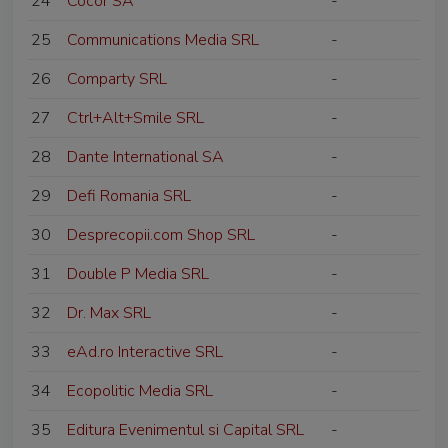
24
Cocor SA
-
25
Communications Media SRL
-
26
Comparty SRL
-
27
Ctrl+Alt+Smile SRL
-
28
Dante International SA
-
29
Defi Romania SRL
-
30
Desprecopii.com Shop SRL
-
31
Double P Media SRL
-
32
Dr. Max SRL
-
33
eAd.ro Interactive SRL
-
34
Ecopolitic Media SRL
-
35
Editura Evenimentul si Capital SRL
-