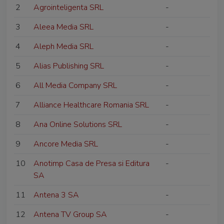
2
Agrointeligenta SRL
-
3
Aleea Media SRL
-
4
Aleph Media SRL
-
5
Alias Publishing SRL
-
6
All Media Company SRL
-
7
Alliance Healthcare Romania SRL
-
8
Ana Online Solutions SRL
-
9
Ancore Media SRL
-
10
Anotimp Casa de Presa si Editura
-
SA
11
Antena 3 SA
-
12
Antena TV Group SA
-