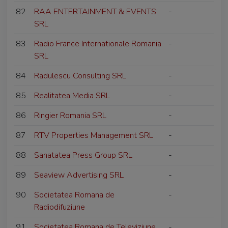
82
RAA ENTERTAINMENT & EVENTS
-
SRL
83
Radio France Internationale Romania
-
SRL
84
Radulescu Consulting SRL
-
85
Realitatea Media SRL
-
86
Ringier Romania SRL
-
87
RTV Properties Management SRL
-
88
Sanatatea Press Group SRL
-
89
Seaview Advertising SRL
-
90
Societatea Romana de
-
Radiodifuziune
91
Societatea Romana de Televiziune
-