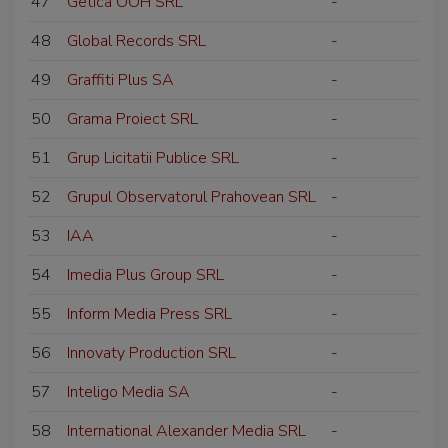
47
Getica OOH SRL
-
48
Global Records SRL
-
49
Graffiti Plus SA
-
50
Grama Proiect SRL
-
51
Grup Licitatii Publice SRL
-
52
Grupul Observatorul Prahovean SRL
-
53
IAA
-
54
Imedia Plus Group SRL
-
55
Inform Media Press SRL
-
56
Innovaty Production SRL
-
57
Inteligo Media SA
-
58
International Alexander Media SRL
-