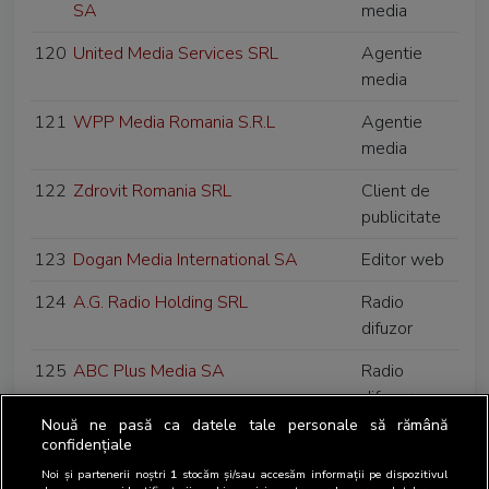
SA
media
120
United Media Services SRL
Agentie
media
121
WPP Media Romania S.R.L
Agentie
media
122
Zdrovit Romania SRL
Client de
publicitate
123
Dogan Media International SA
Editor web
124
A.G. Radio Holding SRL
Radio
difuzor
125
ABC Plus Media SA
Radio
difuzor
Nouă ne pasă ca datele tale personale să rămână
126
Digi Romania SA
Radio
confidențiale
difuzor
Noi și partenerii noștri
1
stocăm și/sau accesăm informații pe dispozitivul