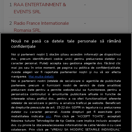
1
RAA ENTERTAINMENT &
-
EVENTS SRL
2
Radio France Internationale
-
Romania SRL
Nouă ne pasă ca datele tale personale să rămână
3
Radio Guerrilla SRL
-
confidențiale
4
Radulescu Consulting SRL
-
Noi și partenerii noștri
1
stocăm și/sau accesăm informații pe dispozitivul
dvs., precum identificatorii cookie unici pentru prelucrarea datelor cu
caracter personal. Puteți accepta sau gestiona alegerile dvs. făcând clic
5
Realitatea Media SRL
-
mai jos sau în orice moment, pe pagina cu politica de confidențialitate.
Aceste alegeri vor fi raportate partenerilor noștri și nu vă vor afecta
6
RTV Properties Management
-
navigarea.
Mai multe detalii
Noi si partenerii nostri (retelele de socializare si agentiile de publicitate
SRL
partenere, precum si furnizorii nostri de servicii de date analitice)
prelucram date pentru a permite website-ului sa functioneze, pentru a
7
Ringier Romania SRL
Editor
personaliza continutul si anunturile publicitare afisate in functie de
interesele si/sau profilul dvs., pentru a va oferi functionalitati aferente
retelelor de socializare si pentru a analiza traficul pe website. Beneficiati
de drepturile prevazute de art. 15-22 din GDPR in legatura cu prelucrarea
datelor cu caracter personal. Aceste drepturi pot fi exercitate prin
modalitatea indicata
aici
. Prin click pe “ACCEPT TOATE”, acceptati
folosirea tuturor Tehnologiilor de tip Cookie, care implica inclusiv acceptul
dvs. cu privire la stocarea/accesarea informatiilor de catre Vendor-ii cu care
colaboram. Prin click pe “VREAU SA MODIFIC SETARILE INDIVIDUAL”