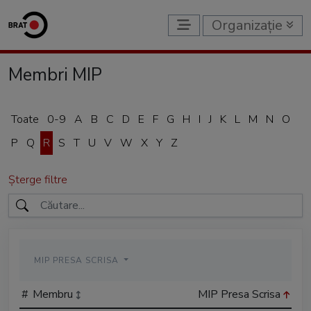
Organizație
Membri MIP
Toate
0-9
A
B
C
D
E
F
G
H
I
J
K
L
M
N
O
P
Q
R
S
T
U
V
W
X
Y
Z
Șterge filtre
MIP PRESA SCRISA
#
Membru
MIP Presa Scrisa