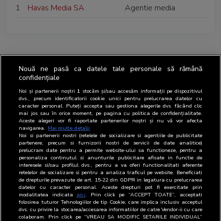
1
Havas Media SA
Agentie media
Nouă ne pasă ca datele tale personale să rămână
confidențiale
Noi și partenerii noștri
1
stocăm și/sau accesăm informații pe dispozitivul
dvs., precum identificatorii cookie unici pentru prelucrarea datelor cu
caracter personal. Puteți accepta sau gestiona alegerile dvs. făcând clic
mai jos sau în orice moment, pe pagina cu politica de confidențialitate.
Aceste alegeri vor fi raportate partenerilor noștri și nu vă vor afecta
navigarea.
Mai multe detalii
Noi si partenerii nostri (retelele de socializare si agentiile de publicitate
partenere, precum si furnizorii nostri de servicii de date analitice)
prelucram date pentru a permite website-ului sa functioneze, pentru a
personaliza continutul si anunturile publicitare afisate in functie de
interesele si/sau profilul dvs., pentru a va oferi functionalitati aferente
retelelor de socializare si pentru a analiza traficul pe website. Beneficiati
de drepturile prevazute de art. 15-22 din GDPR in legatura cu prelucrarea
datelor cu caracter personal. Aceste drepturi pot fi exercitate prin
modalitatea indicata
aici
. Prin click pe “ACCEPT TOATE”, acceptati
folosirea tuturor Tehnologiilor de tip Cookie, care implica inclusiv acceptul
dvs. cu privire la stocarea/accesarea informatiilor de catre Vendor-ii cu care
colaboram. Prin click pe “VREAU SA MODIFIC SETARILE INDIVIDUAL”