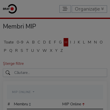
Organizație
Membri MIP
Toate
0-9
A
B
C
D
E
F
G
H
I
J
K
L
M
N
O
P
Q
R
S
T
U
V
W
X
Y
Z
Șterge filtre
MIP ONLINE
#
Membru
MIP Online