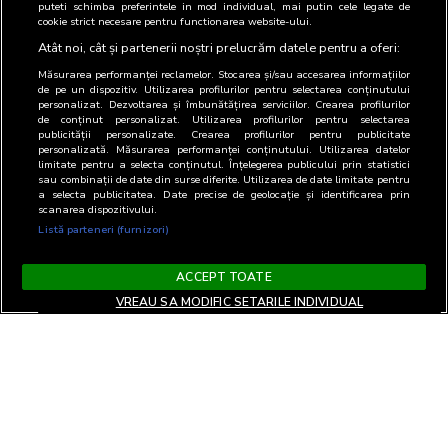
puteti schimba preferintele in mod individual, mai putin cele legate de
cookie strict necesare pentru functionarea website-ului.
Atât noi, cât și partenerii noștri prelucrăm datele pentru a oferi:
Măsurarea performanței reclamelor. Stocarea și/sau accesarea informațiilor
de pe un dispozitiv. Utilizarea profilurilor pentru selectarea conținutului
personalizat. Dezvoltarea și îmbunătățirea serviciilor. Crearea profilurilor
de conținut personalizat. Utilizarea profilurilor pentru selectarea
publicității personalizate. Crearea profilurilor pentru publicitate
personalizată. Măsurarea performanței conținutului. Utilizarea datelor
limitate pentru a selecta conținutul. Înțelegerea publicului prin statistici
sau combinații de date din surse diferite. Utilizarea de date limitate pentru
a selecta publicitatea. Date precise de geolocație și identificarea prin
scanarea dispozitivului.
Listă parteneri (furnizori)
ACCEPT TOATE
VREAU SA MODIFIC SETARILE INDIVIDUAL
Termeni si Conditii
Confidentialitate si cookies