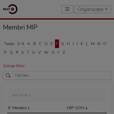
Organizație
Membri MIP
Toate
0-9
A
B
C
D
E
F
G
H
I
J
K
L
M
N
O
P
Q
R
S
T
U
V
W
X
Y
Z
Șterge filtre
MIP OOH
#
Membru
MIP OOH