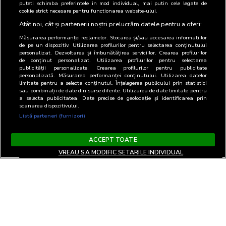
puteti schimba preferintele in mod individual, mai putin cele legate de
cookie strict necesare pentru functionarea website-ului.
Atât noi, cât și partenerii noștri prelucrăm datele pentru a oferi:
Măsurarea performanței reclamelor. Stocarea și/sau accesarea informațiilor
de pe un dispozitiv. Utilizarea profilurilor pentru selectarea conținutului
personalizat. Dezvoltarea și îmbunătățirea serviciilor. Crearea profilurilor
de conținut personalizat. Utilizarea profilurilor pentru selectarea
publicității personalizate. Crearea profilurilor pentru publicitate
personalizată. Măsurarea performanței conținutului. Utilizarea datelor
limitate pentru a selecta conținutul. Înțelegerea publicului prin statistici
sau combinații de date din surse diferite. Utilizarea de date limitate pentru
a selecta publicitatea. Date precise de geolocație și identificarea prin
scanarea dispozitivului.
Listă parteneri (furnizori)
ACCEPT TOATE
VREAU SA MODIFIC SETARILE INDIVIDUAL
Termeni si Conditii
Confidentialitate si cookies