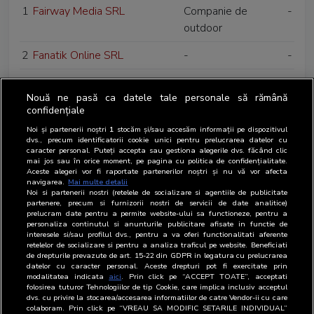
1
Fairway Media SRL
Companie de
-
outdoor
2
Fanatik Online SRL
-
-
3
FCR Media On Line SRL
-
-
Nouă ne pasă ca datele tale personale să rămână
4
Finzoom Financial Services
-
-
confidențiale
SRL
Noi și partenerii noștri
1
stocăm și/sau accesăm informații pe dispozitivul
dvs., precum identificatorii cookie unici pentru prelucrarea datelor cu
caracter personal. Puteți accepta sau gestiona alegerile dvs. făcând clic
5
Fokus Digital Services SRL
-
-
mai jos sau în orice moment, pe pagina cu politica de confidențialitate.
Aceste alegeri vor fi raportate partenerilor noștri și nu vă vor afecta
navigarea.
Mai multe detalii
Noi si partenerii nostri (retelele de socializare si agentiile de publicitate
partenere, precum si furnizorii nostri de servicii de date analitice)
prelucram date pentru a permite website-ului sa functioneze, pentru a
personaliza continutul si anunturile publicitare afisate in functie de
interesele si/sau profilul dvs., pentru a va oferi functionalitati aferente
retelelor de socializare si pentru a analiza traficul pe website. Beneficiati
de drepturile prevazute de art. 15-22 din GDPR in legatura cu prelucrarea
datelor cu caracter personal. Aceste drepturi pot fi exercitate prin
modalitatea indicata
aici
. Prin click pe “ACCEPT TOATE”, acceptati
folosirea tuturor Tehnologiilor de tip Cookie, care implica inclusiv acceptul
dvs. cu privire la stocarea/accesarea informatiilor de catre Vendor-ii cu care
colaboram. Prin click pe “VREAU SA MODIFIC SETARILE INDIVIDUAL”