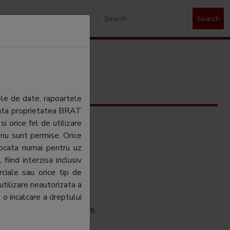
Search
ele de date, rapoartele
ezinta proprietatea BRAT
si orice fel de utilizare
 Media GPM SRL
 nu sunt permise. Orice
tocata numai pentru uz
rnet Corp SRL
fiind interzisa inclusiv
ca Mateiu
ciale sau orice tip de
utilizare neautorizata a
tina Bucea
 o incalcare a dreptului
resti, Str. Putul lui Zamfir nr. 28,
or 1