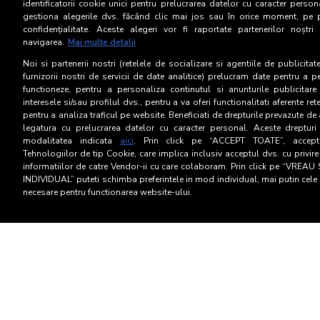
identificatorii cookie unici pentru prelucrarea datelor cu caracter person
gestiona alegerile dvs. făcând clic mai jos sau în orice moment, pe 
confidențialitate. Aceste alegeri vor fi raportate partenerilor noștr
Categorie socială ESO
navigarea.
Mai multe detalii
Noi si partenerii nostri (retelele de socializare si agentiile de publicita
furnizorii nostri de servicii de date analitice) prelucram date pentru a p
functioneze, pentru a personaliza continutul si anunturile publicitare
interesele si/sau profilul dvs., pentru a va oferi functionalitati aferente ret
pentru a analiza traficul pe website. Beneficiati de drepturile prevazute de
legatura cu prelucrarea datelor cu caracter personal. Aceste drepturi 
modalitatea indicata
aici
. Prin click pe “ACCEPT TOATE”, acceptat
Tehnologiilor de tip Cookie, care implica inclusiv acceptul dvs. cu privir
informatiilor de catre Vendor-ii cu care colaboram. Prin click pe “VRE
INDIVIDUAL” puteti schimba preferintele in mod individual, mai putin cele 
necesare pentru functionarea website-ului.
Termeni si Conditii
Confid