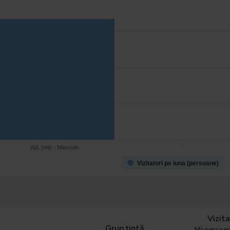
VpL (mii) - Masculin
Vizitatori pe luna (persoane)
Vizita
Grup țintă
Mii persoa