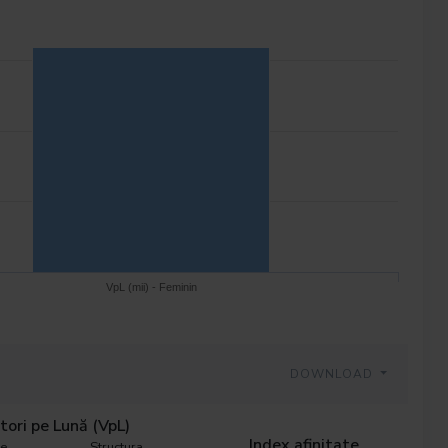
VpL (mii) - Feminin
DOWNLOAD
tori pe Lună (VpL)
Index afinitate
ne
Structura