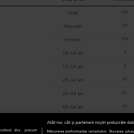
325
Total
167
Masculin
159
Feminin
4
16-18 ani
9
19-24 ani
45
25-34 ani
51
35-44 ani
69
45-54 ani
82
55-64 ani
Atât noi, cât și partenerii noștri prelucrăm dat
zitivul dvs., precum
Măsurarea performanței reclamelor. Stocarea și/sa
66