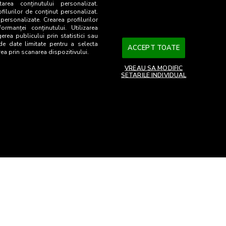
207
tarea conținutului personalizat.
ofilurilor de conținut personalizat.
 personalizate. Crearea profilurilor
37,2
130
ormanței conținutului. Utilizarea
gerea publicului prin statistici sau
31,1
 de date limitate pentru a selecta
98
ACCEPT TOATE
rea prin scanarea dispozitivului.
31,7
79
VREAU SA MODIFIC
SETARILE INDIVIDUAL
26
ia