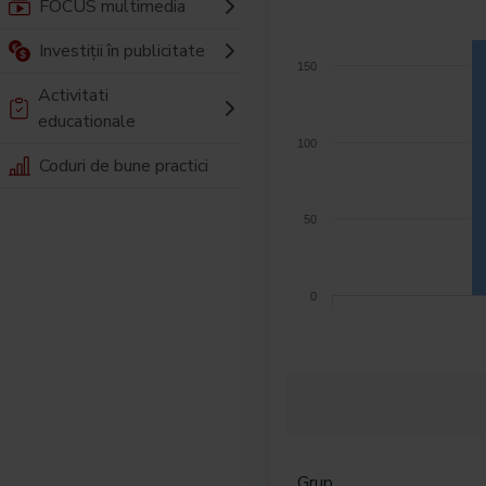
FOCUS multimedia
Investiții în publicitate
150
Activitati
educationale
100
Coduri de bune practici
50
0
Grup