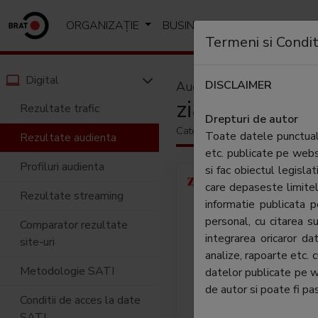
ORGANIZAȚIE
BUSINESS
ANALIZE SI R
Termeni si Condit
Digital
DISCLAIMER
Audiență
ziaruldeiasi.ro
Rezultate trafic
Drepturi de autor
Categorie:
Stiri si analize loca
Toate datele punctuale
Rezultate audienta
etc. publicate pe web
Profiluri audienta
si fac obiectul legislat
ZIARU
care depaseste limitel
Rezultate streaming
iesene
informatie publicata
BRAT s
personal, cu citarea su
Comparator rezultate
Audien
integrarea oricaror d
site-uri
www.zi
analize, rapoarte etc. 
a celo
Metodologie SATI
datelor publicate pe 
public
de autor si poate fi pas
Conditii de acces la date
adauga
SATI