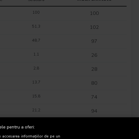
100
100
51,3
102
48,7
97
1,1
26
2,8
28
13,7
80
15,8
74
21,2
94
25,3
161
ele pentru a oferi:
u accesarea informațiilor de pe un
20,2