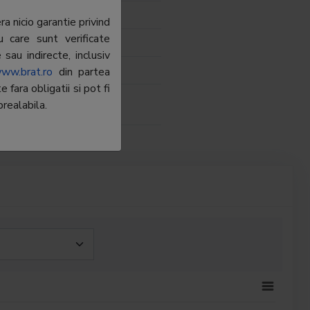
-228.66.09
a nicio garantie privind
u care sunt verificate
tina.bucea@internetcorp.ro
sau indirecte, inclusiv
rnet Corp SRL
ww.brat.ro
din partea
fara obligatii si pot fi
ca Mateiu
realabila.