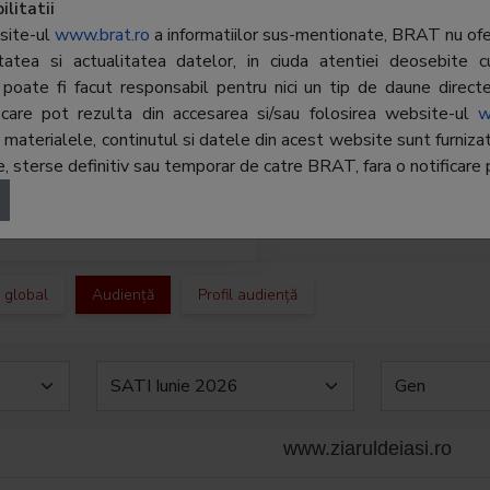
media, RSS, newsletter, oferta
litatii
Telefon:
031
licitate si o sectiune de arhiva
site-ul
www.brat.ro
a informatiilor sus-mentionate, BRAT nu ofer
es gratuit. Echilibrata si bine
ritatea si actualitatea datelor, in ciuda atentiei deosebite c
E-mail:
cris
urata, editia on-line isi propune
poate fi facut responsabil pentru nici un tip de daune directe 
pleteze editia tiparita oferind
Regie publicitate:
Inte
r, care pot rezulta din accesarea si/sau folosirea website-ul
w
torilor o modalitate rapida si
terialele, continutul si datele din acest website sunt furnizate 
Departament
Ralu
enta de a accesa o gama larga
 sterse definitiv sau temporar de catre BRAT, fara o notificare p
publicitate:
ormatii locale, nationale si
ationale.
c global
Audiență
Profil audiență
www.ziaruldeiasi.ro