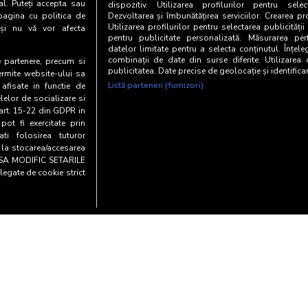
65-74 ani
al. Puteți accepta sau
dispozitiv. Utilizarea profilurilor pentru selec
pagina cu politica de
Dezvoltarea și îmbunătățirea serviciilor. Crearea pr
Utilizarea profilurilor pentru selectarea publicității
i și nu vă vor afecta
121
MAR
Categoria AB
pentru publicitate personalizată. Măsurarea perf
datelor limitate pentru a selecta conținutul. Înțele
101
combinații de date din surse diferite. Utilizarea
Categoria C
te partenere, precum si
publicitatea. Date precise de geolocație și identifica
ermite website-ului sa
Listă parteneri (furnizori)
 afisate in functie de
103
Categoria DE
elelor de socializare si
 art. 15-22 din GDPR in
pot fi exercitate prin
i folosirea tuturor
e la stocarea/accesarea
AU SA MODIFIC SETARILE
legate de cookie strict
Copyright© 20
entialitate si cookies
Biroul Român de Audit Transmed