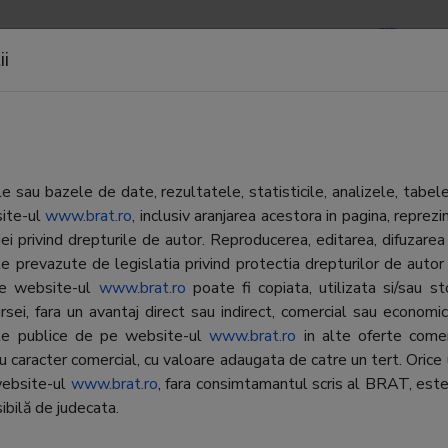
APOARTE
NEWSLETTERS
CONTACTE
LOGIN
ii
le
 sau bazele de date, rezultatele, statisticile, analizele, tabel
site-ul
www.brat.ro
, inclusiv aranjarea acestora in pagina, repr
iei privind drepturile de autor. Reproducerea, editarea, difuzarea 
Editor:
New
L DE IASI este liderul presei
e prevazute de legislatia privind protectia drepturilor de autor
, primul cotidian local auditat
 pe website-ul
www.brat.ro
poate fi copiata, utilizata si/sau s
Contractor SATI:
Inte
i inclus in Studiul National de
rsei, fara un avantaj direct sau indirect, comercial sau economic, 
ta. Editia on-line,
Director general:
Ralu
ate publice de pe website-ul
www.brat.ro
in alte oferte comer
aruldeiasi.ro, ofera o selectie
cu caracter comercial, cu valoare adaugata de catre un tert. Orice 
Reprezentant BRAT:
Cris
r mai importante stiri ale zilei
website-ul
www.brat.ro
, fara consimtamantul scris al BRAT, este
ate in editia tiparita la care se
ibilă de judecata.
Adresa
Bucu
 sectiuni de informatii utile,
Sect