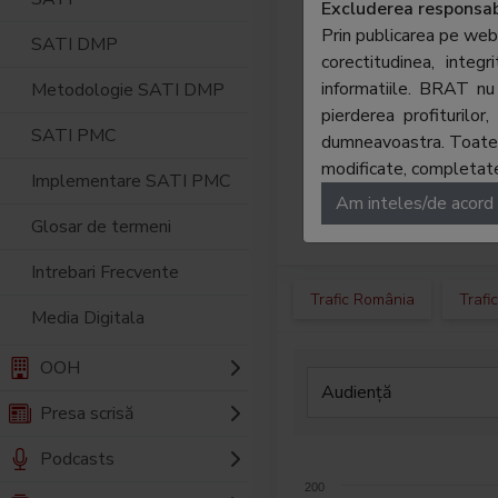
multi
Excluderea responsabi
de pub
Prin publicarea pe web
SATI DMP
cu acc
corectitudinea, integ
struct
informatiile. BRAT nu 
Metodologie SATI DMP
sa com
pierderea profiturilo
SATI PMC
vizita
dumneavoastra. Toate ma
efici
modificate, completate,
Implementare SATI PMC
de inf
Am inteles/de acord
intern
Glosar de termeni
Intrebari Frecvente
Trafic România
Trafi
Media Digitala
OOH
Presa scrisă
Podcasts
200