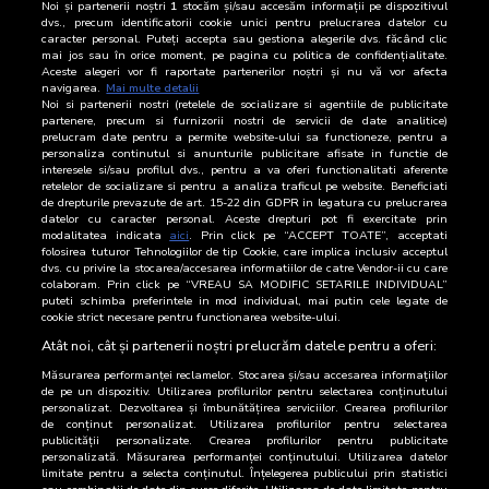
Noi și partenerii noștri
1
stocăm și/sau accesăm informații pe dispozitivul
15 Iulie 2026
18.927
dvs., precum identificatorii cookie unici pentru prelucrarea datelor cu
caracter personal. Puteți accepta sau gestiona alegerile dvs. făcând clic
mai jos sau în orice moment, pe pagina cu politica de confidențialitate.
14 Iulie 2026
16.981
Aceste alegeri vor fi raportate partenerilor noștri și nu vă vor afecta
navigarea.
Mai multe detalii
Noi si partenerii nostri (retelele de socializare si agentiile de publicitate
13 Iulie 2026
18.177
partenere, precum si furnizorii nostri de servicii de date analitice)
prelucram date pentru a permite website-ului sa functioneze, pentru a
12 Iulie 2026
21.523
personaliza continutul si anunturile publicitare afisate in functie de
interesele si/sau profilul dvs., pentru a va oferi functionalitati aferente
retelelor de socializare si pentru a analiza traficul pe website. Beneficiati
11 Iulie 2026
28.686
de drepturile prevazute de art. 15-22 din GDPR in legatura cu prelucrarea
datelor cu caracter personal. Aceste drepturi pot fi exercitate prin
10 Iulie 2026
24.213
modalitatea indicata
aici
. Prin click pe “ACCEPT TOATE”, acceptati
folosirea tuturor Tehnologiilor de tip Cookie, care implica inclusiv acceptul
dvs. cu privire la stocarea/accesarea informatiilor de catre Vendor-ii cu care
9 Iulie 2026
18.688
colaboram. Prin click pe “VREAU SA MODIFIC SETARILE INDIVIDUAL”
puteti schimba preferintele in mod individual, mai putin cele legate de
cookie strict necesare pentru functionarea website-ului.
8 Iulie 2026
19.773
Atât noi, cât și partenerii noștri prelucrăm datele pentru a oferi:
Măsurarea performanței reclamelor. Stocarea și/sau accesarea informațiilor
de pe un dispozitiv. Utilizarea profilurilor pentru selectarea conținutului
personalizat. Dezvoltarea și îmbunătățirea serviciilor. Crearea profilurilor
de conținut personalizat. Utilizarea profilurilor pentru selectarea
publicității personalizate. Crearea profilurilor pentru publicitate
personalizată. Măsurarea performanței conținutului. Utilizarea datelor
limitate pentru a selecta conținutul. Înțelegerea publicului prin statistici