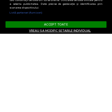
sau combinații de date din surse diferite. Utilizarea de date limitate pentru
a selecta publicitatea. Date precise de geolocație și identificarea prin
scanarea dispozitivului.
Listă parteneri (furnizori)
ACCEPT TOATE
VREAU SA MODIFIC SETARILE INDIVIDUAL
Termeni si Conditii
Confidentialitate si cookies
Contact
Informare GDPR
Modifica setari
EN
confidentialitate
Copyright© 2026
Biroul Român de Audit Transmedia
Toate drepturile rezervate
Soluție web
TreeWorks