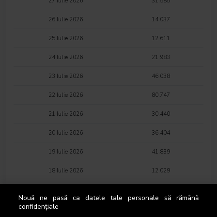
27 Iulie 2026
31.585
26 Iulie 2026
14.037
25 Iulie 2026
12.611
24 Iulie 2026
21.983
23 Iulie 2026
46.038
22 Iulie 2026
80.747
21 Iulie 2026
30.440
20 Iulie 2026
36.404
19 Iulie 2026
41.839
18 Iulie 2026
12.029
17 Iulie 2026
18.691
Nouă ne pasă ca datele tale personale să rămână
confidențiale
16 Iulie 2026
21.251