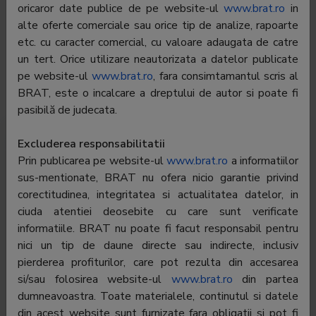
Telefon:
021-305.88.60
oricaror date publice de pe website-ul
www.brat.ro
in
alte oferte comerciale sau orice tip de analize, rapoarte
E-mail:
laurentiu.oprea@tvr.ro
etc. cu caracter comercial, cu valoare adaugata de catre
un tert. Orice utilizare neautorizata a datelor publicate
Regie publicitate:
-
pe website-ul
www.brat.ro
, fara consimtamantul scris al
Departament
-
BRAT, este o incalcare a dreptului de autor si poate fi
publicitate:
pasibilă de judecata.
Excluderea responsabilitatii
Trafic România
Trafic global
Audiență
Prin publicarea pe website-ul
www.brat.ro
a informatiilor
sus-mentionate, BRAT nu ofera nicio garantie privind
Profil audiență
corectitudinea, integritatea si actualitatea datelor, in
ciuda atentiei deosebite cu care sunt verificate
informatiile. BRAT nu poate fi facut responsabil pentru
Pentru a vedea toate datele trebuie să fiți
autentificat
nici un tip de daune directe sau indirecte, inclusiv
pierderea profiturilor, care pot rezulta din accesarea
si/sau folosirea website-ul
www.brat.ro
din partea
dumneavoastra. Toate materialele, continutul si datele
din acest website sunt furnizate fara obligatii si pot fi