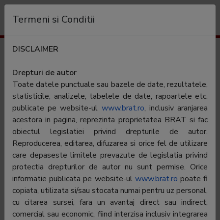
Organizație
Termeni si Conditii
DISCLAIMER
Rezultate trafic
tvrinfo.ro
Drepturi de autor
Toate datele punctuale sau bazele de date, rezultatele,
Categorie:
Stiri generale
statisticile, analizele, tabelele de date, rapoartele etc.
publicate pe website-ul
www.brat.ro
, inclusiv aranjarea
acestora in pagina, reprezinta proprietatea BRAT si fac
Editor:
Societatea Romana de Televiziune
obiectul legislatiei privind drepturile de autor.
Contractor SATI:
Societatea Romana de Televiziune
Reproducerea, editarea, difuzarea si orice fel de utilizare
care depaseste limitele prevazute de legislatia privind
Director general:
Dan Cristian Turturica
protectia drepturilor de autor nu sunt permise. Orice
Reprezentant BRAT:
Laurentiu Nicolae Oprea
informatie publicata pe website-ul
www.brat.ro
poate fi
copiata, utilizata si/sau stocata numai pentru uz personal,
Adresa
Bucuresti, Calea Dorobantilor nr.191,
cu citarea sursei, fara un avantaj direct sau indirect,
Sector 1
comercial sau economic, fiind interzisa inclusiv integrarea