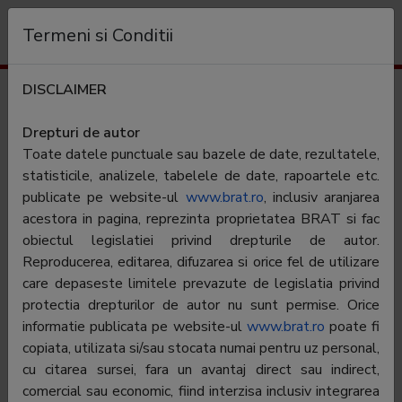
Organizație
Termeni si Conditii
DISCLAIMER
Rezultate trafic
tvrinfo.ro
Drepturi de autor
Toate datele punctuale sau bazele de date, rezultatele,
Categorie:
Stiri generale
statisticile, analizele, tabelele de date, rapoartele etc.
publicate pe website-ul
www.brat.ro
, inclusiv aranjarea
acestora in pagina, reprezinta proprietatea BRAT si fac
Editor:
Societatea Romana de Televiziune
obiectul legislatiei privind drepturile de autor.
Contractor SATI:
Societatea Romana de Televiziune
Reproducerea, editarea, difuzarea si orice fel de utilizare
care depaseste limitele prevazute de legislatia privind
Director general:
Dan Cristian Turturica
protectia drepturilor de autor nu sunt permise. Orice
Reprezentant BRAT:
Laurentiu Nicolae Oprea
informatie publicata pe website-ul
www.brat.ro
poate fi
copiata, utilizata si/sau stocata numai pentru uz personal,
Adresa
Bucuresti, Calea Dorobantilor nr.191,
cu citarea sursei, fara un avantaj direct sau indirect,
Sector 1
comercial sau economic, fiind interzisa inclusiv integrarea