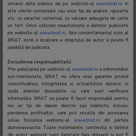
Telefon:
021-305.88.60
oricaror date publice de pe website-ul
www.brat.ro
in
alte oferte comerciale sau orice tip de analize, rapoarte
E-mail:
laurentiu.oprea@tvr.ro
etc. cu caracter comercial, cu valoare adaugata de catre
un tert. Orice utilizare neautorizata a datelor publicate
Regie publicitate:
-
pe website-ul
www.brat.ro
, fara consimtamantul scris al
Departament
-
BRAT, este o incalcare a dreptului de autor si poate fi
publicitate:
pasibilă de judecata.
Excluderea responsabilitatii
Trafic România
Trafic global
Audiență
Prin publicarea pe website-ul
www.brat.ro
a informatiilor
sus-mentionate, BRAT nu ofera nicio garantie privind
Profil audiență
corectitudinea, integritatea si actualitatea datelor, in
ciuda atentiei deosebite cu care sunt verificate
informatiile. BRAT nu poate fi facut responsabil pentru
Pentru a vedea toate datele trebuie să fiți
autentificat
nici un tip de daune directe sau indirecte, inclusiv
pierderea profiturilor, care pot rezulta din accesarea
si/sau folosirea website-ul
www.brat.ro
din partea
dumneavoastra. Toate materialele, continutul si datele
din acest website sunt furnizate fara obligatii si pot fi