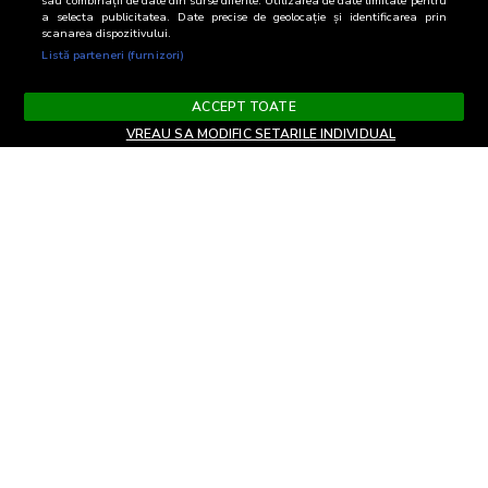
sau combinații de date din surse diferite. Utilizarea de date limitate pentru
a selecta publicitatea. Date precise de geolocație și identificarea prin
scanarea dispozitivului.
Listă parteneri (furnizori)
ACCEPT TOATE
VREAU SA MODIFIC SETARILE INDIVIDUAL
Termeni si Conditii
Confidentialitate si cookies
Contact
Informare GDPR
Modifica setari
EN
confidentialitate
Copyright© 2026
Biroul Român de Audit Transmedia
Toate drepturile rezervate
Soluție web
TreeWorks