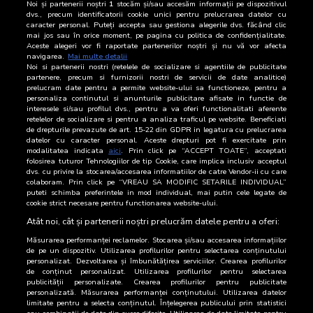
Noi și partenerii noștri
1
stocăm și/sau accesăm informații pe dispozitivul
16 Iulie 2026
19.427
dvs., precum identificatorii cookie unici pentru prelucrarea datelor cu
caracter personal. Puteți accepta sau gestiona alegerile dvs. făcând clic
mai jos sau în orice moment, pe pagina cu politica de confidențialitate.
15 Iulie 2026
17.230
Aceste alegeri vor fi raportate partenerilor noștri și nu vă vor afecta
navigarea.
Mai multe detalii
Noi si partenerii nostri (retelele de socializare si agentiile de publicitate
14 Iulie 2026
15.190
partenere, precum si furnizorii nostri de servicii de date analitice)
prelucram date pentru a permite website-ului sa functioneze, pentru a
13 Iulie 2026
16.572
personaliza continutul si anunturile publicitare afisate in functie de
interesele si/sau profilul dvs., pentru a va oferi functionalitati aferente
retelelor de socializare si pentru a analiza traficul pe website. Beneficiati
12 Iulie 2026
19.294
de drepturile prevazute de art. 15-22 din GDPR in legatura cu prelucrarea
datelor cu caracter personal. Aceste drepturi pot fi exercitate prin
11 Iulie 2026
26.209
modalitatea indicata
aici
. Prin click pe “ACCEPT TOATE”, acceptati
folosirea tuturor Tehnologiilor de tip Cookie, care implica inclusiv acceptul
dvs. cu privire la stocarea/accesarea informatiilor de catre Vendor-ii cu care
10 Iulie 2026
21.793
colaboram. Prin click pe “VREAU SA MODIFIC SETARILE INDIVIDUAL”
puteti schimba preferintele in mod individual, mai putin cele legate de
cookie strict necesare pentru functionarea website-ului.
9 Iulie 2026
16.728
Atât noi, cât și partenerii noștri prelucrăm datele pentru a oferi:
Măsurarea performanței reclamelor. Stocarea și/sau accesarea informațiilor
de pe un dispozitiv. Utilizarea profilurilor pentru selectarea conținutului
personalizat. Dezvoltarea și îmbunătățirea serviciilor. Crearea profilurilor
de conținut personalizat. Utilizarea profilurilor pentru selectarea
publicității personalizate. Crearea profilurilor pentru publicitate
personalizată. Măsurarea performanței conținutului. Utilizarea datelor
limitate pentru a selecta conținutul. Înțelegerea publicului prin statistici