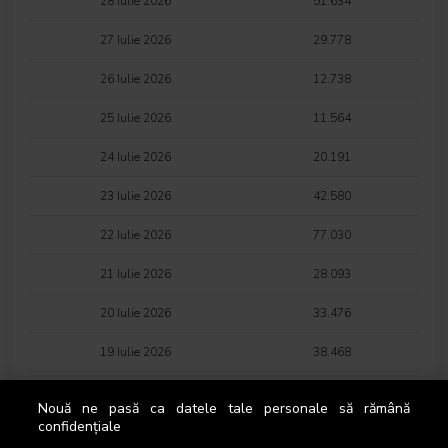
28 Iulie 2026
51.634
27 Iulie 2026
29.778
26 Iulie 2026
12.738
25 Iulie 2026
11.564
24 Iulie 2026
20.191
23 Iulie 2026
42.580
22 Iulie 2026
77.030
21 Iulie 2026
28.093
20 Iulie 2026
33.476
19 Iulie 2026
38.468
18 Iulie 2026
10.813
Nouă ne pasă ca datele tale personale să rămână
confidențiale
17 Iulie 2026
16.174