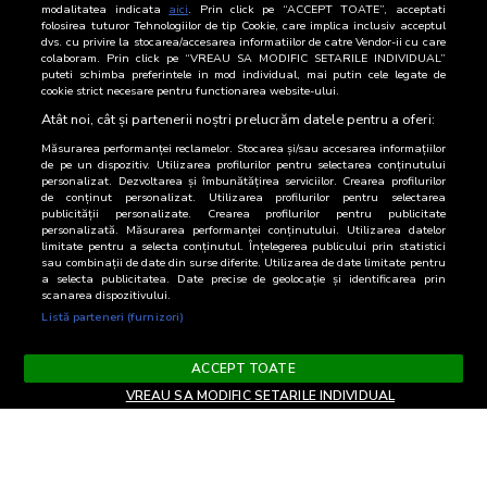
9 Iulie 2026
353.648
modalitatea indicata
aici
. Prin click pe “ACCEPT TOATE”, acceptati
folosirea tuturor Tehnologiilor de tip Cookie, care implica inclusiv acceptul
dvs. cu privire la stocarea/accesarea informatiilor de catre Vendor-ii cu care
8 Iulie 2026
253.969
colaboram. Prin click pe “VREAU SA MODIFIC SETARILE INDIVIDUAL”
puteti schimba preferintele in mod individual, mai putin cele legate de
cookie strict necesare pentru functionarea website-ului.
7 Iulie 2026
285.195
Atât noi, cât și partenerii noștri prelucrăm datele pentru a oferi:
Măsurarea performanței reclamelor. Stocarea și/sau accesarea informațiilor
de pe un dispozitiv. Utilizarea profilurilor pentru selectarea conținutului
personalizat. Dezvoltarea și îmbunătățirea serviciilor. Crearea profilurilor
de conținut personalizat. Utilizarea profilurilor pentru selectarea
publicității personalizate. Crearea profilurilor pentru publicitate
personalizată. Măsurarea performanței conținutului. Utilizarea datelor
limitate pentru a selecta conținutul. Înțelegerea publicului prin statistici
sau combinații de date din surse diferite. Utilizarea de date limitate pentru
a selecta publicitatea. Date precise de geolocație și identificarea prin
scanarea dispozitivului.
Listă parteneri (furnizori)
ACCEPT TOATE
VREAU SA MODIFIC SETARILE INDIVIDUAL