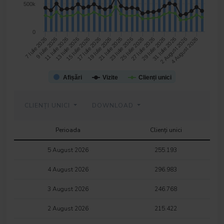
500k
0
15 Iulie 2026
25 Iulie 2026
4 August 2026
11 Iulie 2026
21 Iulie 2026
31 Iulie 2026
7 Iulie 2026
17 Iulie 2026
27 Iulie 2026
13 Iulie 2026
23 Iulie 2026
2 August 2026
9 Iulie 2026
19 Iulie 2026
29 Iulie 2026
Afișări
Vizite
Clienți unici
CLIENȚI UNICI
DOWNLOAD
Perioada
Clienți unici
5 August 2026
255.193
4 August 2026
296.983
3 August 2026
246.768
2 August 2026
215.422