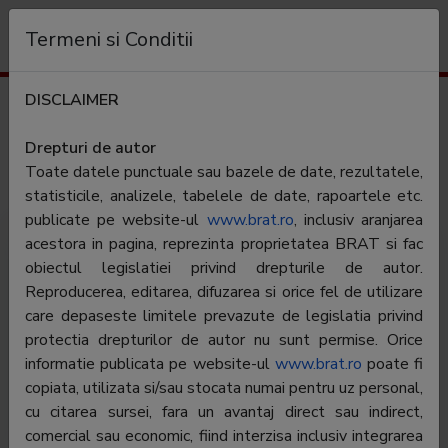
Organizație
Termeni si Conditii
DISCLAIMER
Rezultate trafic
sport.ro
Drepturi de autor
Toate datele punctuale sau bazele de date, rezultatele,
Categorie:
Sport
statisticile, analizele, tabelele de date, rapoartele etc.
publicate pe website-ul
www.brat.ro
, inclusiv aranjarea
acestora in pagina, reprezinta proprietatea BRAT si fac
obiectul legislatiei privind drepturile de autor.
Reproducerea, editarea, difuzarea si orice fel de utilizare
care depaseste limitele prevazute de legislatia privind
protectia drepturilor de autor nu sunt permise. Orice
informatie publicata pe website-ul
www.sport.ro – Televiziunea s-a mutat pe internet:
www.brat.ro
poate fi
copiata, utilizata si/sau stocata numai pentru uz personal,
cele mai multe stiri video din sport, ultimele declaratii,
cu citarea sursei, fara un avantaj direct sau indirect,
goluri si faze spectaculoase plus emisiuni si meciuri
comercial sau economic, fiind interzisa inclusiv integrarea
live.