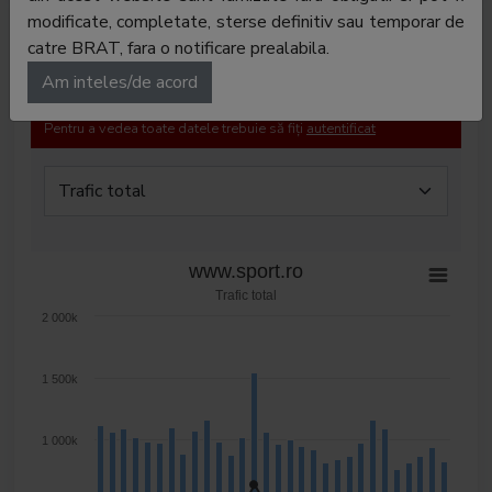
Trafic România
Trafic global
Audiență
modificate, completate, sterse definitiv sau temporar de
catre BRAT, fara o notificare prealabila.
Profil audiență
Am inteles/de acord
Pentru a vedea toate datele trebuie să fiți
autentificat
www.sport.ro
Trafic total
2 000k
1 500k
1 000k