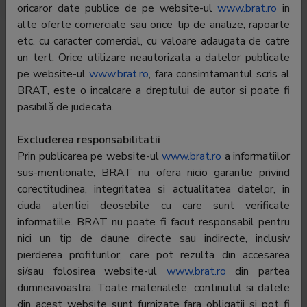
oricaror date publice de pe website-ul
www.brat.ro
in
alte oferte comerciale sau orice tip de analize, rapoarte
Editor:
Pro TV SRL
etc. cu caracter comercial, cu valoare adaugata de catre
Contractor SATI:
Pro TV SRL
un tert. Orice utilizare neautorizata a datelor publicate
pe website-ul
www.brat.ro
, fara consimtamantul scris al
Director general:
Aleksandras Cesnavicius
BRAT, este o incalcare a dreptului de autor si poate fi
Reprezentant BRAT:
Vlad Stanilescu
pasibilă de judecata.
Adresa
Bucuresti, Bd. Pache Protopopescu nr. 105,
Excluderea responsabilitatii
Sector 2
Prin publicarea pe website-ul
www.brat.ro
a informatiilor
Telefon:
031-825.05.60
sus-mentionate, BRAT nu ofera nicio garantie privind
corectitudinea, integritatea si actualitatea datelor, in
E-mail:
vlad.stanilescu@protv.ro
ciuda atentiei deosebite cu care sunt verificate
informatiile. BRAT nu poate fi facut responsabil pentru
Regie publicitate:
Pro TV SRL
nici un tip de daune directe sau indirecte, inclusiv
Departament
Vlad Stanilescu
pierderea profiturilor, care pot rezulta din accesarea
publicitate:
si/sau folosirea website-ul
www.brat.ro
din partea
dumneavoastra. Toate materialele, continutul si datele
din acest website sunt furnizate fara obligatii si pot fi