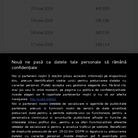
20 Iulie 2026
443.635
19 Iulie 2026
295.186
18 Iulie 2026
265.136
17 Iulie 2026
299.114
16 Iulie 2026
347.071
Nouă ne pasă ca datele tale personale să rămână
confidențiale
15 Iulie 2026
303.516
Noi și partenerii noștri
1
stocăm și/sau accesăm informații pe dispozitivul
14 Iulie 2026
286.630
dvs., precum identificatorii cookie unici pentru prelucrarea datelor cu
caracter personal. Puteți accepta sau gestiona alegerile dvs. făcând clic
mai jos sau în orice moment, pe pagina cu politica de confidențialitate.
13 Iulie 2026
343.777
Aceste alegeri vor fi raportate partenerilor noștri și nu vă vor afecta
navigarea.
Mai multe detalii
Noi si partenerii nostri (retelele de socializare si agentiile de publicitate
12 Iulie 2026
287.130
partenere, precum si furnizorii nostri de servicii de date analitice)
prelucram date pentru a permite website-ului sa functioneze, pentru a
11 Iulie 2026
284.316
personaliza continutul si anunturile publicitare afisate in functie de
interesele si/sau profilul dvs., pentru a va oferi functionalitati aferente
retelelor de socializare si pentru a analiza traficul pe website. Beneficiati
10 Iulie 2026
267.414
de drepturile prevazute de art. 15-22 din GDPR in legatura cu prelucrarea
datelor cu caracter personal. Aceste drepturi pot fi exercitate prin