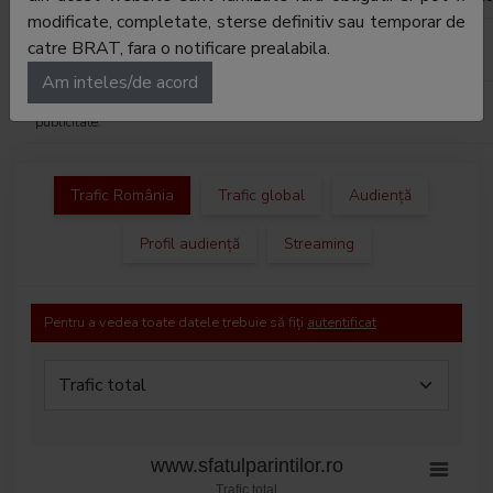
modificate, completate, sterse definitiv sau temporar de
Regie
Thematic Digital SRL
catre BRAT, fara o notificare prealabila.
publicitate:
Am inteles/de acord
Departament
-
publicitate:
Trafic România
Trafic global
Audiență
Profil audiență
Streaming
Pentru a vedea toate datele trebuie să fiți
autentificat
www.sfatulparintilor.ro
Trafic total