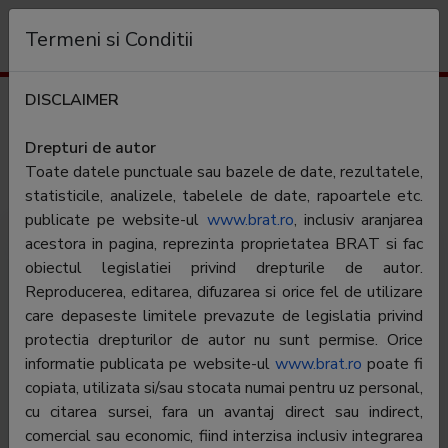
Organizație
Termeni si Conditii
DISCLAIMER
Rezultate trafic
sfatulparintilor.ro
Drepturi de autor
Toate datele punctuale sau bazele de date, rezultatele,
Categorie:
Familie & copii
statisticile, analizele, tabelele de date, rapoartele etc.
publicate pe website-ul
www.brat.ro
, inclusiv aranjarea
acestora in pagina, reprezinta proprietatea BRAT si fac
obiectul legislatiei privind drepturile de autor.
Reproducerea, editarea, difuzarea si orice fel de utilizare
care depaseste limitele prevazute de legislatia privind
protectia drepturilor de autor nu sunt permise. Orice
O comunitate bazata pe relatia "tu si copilul tau",
informatie publicata pe website-ul
www.brat.ro
poate fi
sfatulparintilor.ro este dedicat celor care educa copiii
copiata, utilizata si/sau stocata numai pentru uz personal,
cu mintea dar si cu sufletul. Viziunea Sfatulparintilor.ro
cu citarea sursei, fara un avantaj direct sau indirect,
este ca parintii si aiba o personalitate armonioasa si un
comercial sau economic, fiind interzisa inclusiv integrarea
grad ridicat de intelegere al propriei vieti, pentru ca sa