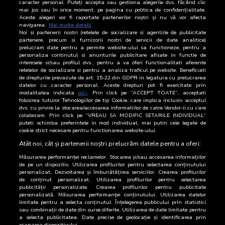
caracter personal. Puteți accepta sau gestiona alegerile dvs. făcând clic
mai jos sau în orice moment, pe pagina cu politica de confidențialitate.
14 Iulie 2026
2.508
Aceste alegeri vor fi raportate partenerilor noștri și nu vă vor afecta
navigarea.
Mai multe detalii
Noi si partenerii nostri (retelele de socializare si agentiile de publicitate
13 Iulie 2026
2.969
partenere, precum si furnizorii nostri de servicii de date analitice)
prelucram date pentru a permite website-ului sa functioneze, pentru a
12 Iulie 2026
3.282
personaliza continutul si anunturile publicitare afisate in functie de
interesele si/sau profilul dvs., pentru a va oferi functionalitati aferente
retelelor de socializare si pentru a analiza traficul pe website. Beneficiati
11 Iulie 2026
2.228
de drepturile prevazute de art. 15-22 din GDPR in legatura cu prelucrarea
datelor cu caracter personal. Aceste drepturi pot fi exercitate prin
10 Iulie 2026
2.345
modalitatea indicata
aici
. Prin click pe “ACCEPT TOATE”, acceptati
folosirea tuturor Tehnologiilor de tip Cookie, care implica inclusiv acceptul
dvs. cu privire la stocarea/accesarea informatiilor de catre Vendor-ii cu care
9 Iulie 2026
2.420
colaboram. Prin click pe “VREAU SA MODIFIC SETARILE INDIVIDUAL”
puteti schimba preferintele in mod individual, mai putin cele legate de
cookie strict necesare pentru functionarea website-ului.
8 Iulie 2026
2.535
Atât noi, cât și partenerii noștri prelucrăm datele pentru a oferi:
Măsurarea performanței reclamelor. Stocarea și/sau accesarea informațiilor
de pe un dispozitiv. Utilizarea profilurilor pentru selectarea conținutului
personalizat. Dezvoltarea și îmbunătățirea serviciilor. Crearea profilurilor
de conținut personalizat. Utilizarea profilurilor pentru selectarea
publicității personalizate. Crearea profilurilor pentru publicitate
personalizată. Măsurarea performanței conținutului. Utilizarea datelor
limitate pentru a selecta conținutul. Înțelegerea publicului prin statistici
sau combinații de date din surse diferite. Utilizarea de date limitate pentru
a selecta publicitatea. Date precise de geolocație și identificarea prin
scanarea dispozitivului.