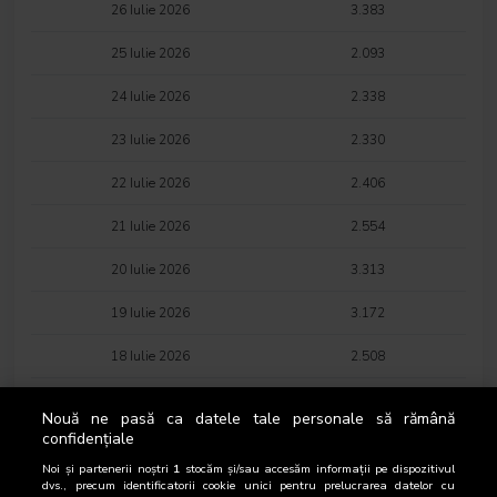
26 Iulie 2026
3.383
25 Iulie 2026
2.093
24 Iulie 2026
2.338
23 Iulie 2026
2.330
22 Iulie 2026
2.406
21 Iulie 2026
2.554
20 Iulie 2026
3.313
19 Iulie 2026
3.172
18 Iulie 2026
2.508
17 Iulie 2026
2.235
Nouă ne pasă ca datele tale personale să rămână
confidențiale
16 Iulie 2026
2.216
Noi și partenerii noștri
1
stocăm și/sau accesăm informații pe dispozitivul
15 Iulie 2026
2.285
dvs., precum identificatorii cookie unici pentru prelucrarea datelor cu