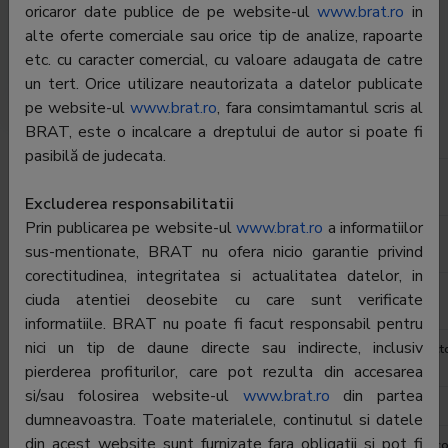
oricaror date publice de pe website-ul
www.brat.ro
in
poata asigura copiilor lor o dezvoltare completa fizic,
alte oferte comerciale sau orice tip de analize, rapoarte
emotional si mental. Aici, parintii primesc zilnic
etc. cu caracter comercial, cu valoare adaugata de catre
inspiratie - prin continut premium si informatii utile - cu
un tert. Orice utilizare neautorizata a datelor publicate
privire la cresterea si educatia sanatoasa a copiilor.
pe website-ul
www.brat.ro
, fara consimtamantul scris al
BRAT, este o incalcare a dreptului de autor si poate fi
Editor:
Nu este membru BRAT
pasibilă de judecata.
Contractor
Thematic Digital SRL
SATI:
Excluderea responsabilitatii
Prin publicarea pe website-ul
www.brat.ro
a informatiilor
Director
Radu Mihai Budes
sus-mentionate, BRAT nu ofera nicio garantie privind
general:
corectitudinea, integritatea si actualitatea datelor, in
Reprezentant
Andrei Ursuleanu
ciuda atentiei deosebite cu care sunt verificate
BRAT:
informatiile. BRAT nu poate fi facut responsabil pentru
nici un tip de daune directe sau indirecte, inclusiv
Adresa
Bucuresti, Str. Nicolae Caramfil nr.74A, corp B, etaj 1, sect
1
pierderea profiturilor, care pot rezulta din accesarea
si/sau folosirea website-ul
www.brat.ro
din partea
Telefon:
021-665.75.99
dumneavoastra. Toate materialele, continutul si datele
din acest website sunt furnizate fara obligatii si pot fi
E-mail:
andrei.ursuleanu@thematicdigital.ro;ursuleanu@gmail.c