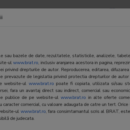
APOARTE
NEWSLETTERS
CONTACTE
LOGIN
ii
 sau bazele de date, rezultatele, statisticile, analizele, tabel
site-ul
www.brat.ro
, inclusiv aranjarea acestora in pagina, repr
iei privind drepturile de autor. Reproducerea, editarea, difuzarea 
Editor:
Radio France
a romana a Radio France
e prevazute de legislatia privind protectia drepturilor de autor
ationale. Actualitati si muzica.
 pe website-ul
www.brat.ro
poate fi copiata, utilizata si/sau s
Contractor
Radio France
simplu la informatie in formatul
SATI:
rsei, fara un avantaj direct sau indirect, comercial sau economic, 
 Emisiuni radio, audio si video,
ate publice de pe website-ul
www.brat.ro
in alte oferte comer
Director
Cornel Ion
i Podcast. Acces la o analiza
cu caracter comercial, cu valoare adaugata de catre un tert. Orice 
general:
ndenta, privind cauzele unui
website-ul
www.brat.ro
, fara consimtamantul scris al BRAT, este
ment si consecintele sale
ibilă de judecata.
Reprezentant
Cornel Ion
 oamenilor si organizatiilor.
BRAT: