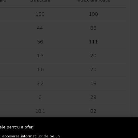
ane
Structura
Index afinitate
100
100
44
88
56
111
1,3
20
1,6
20
3,2
18
6
29
18,1
82
22,7
137
ele pentru a oferi:
u accesarea informațiilor de pe un