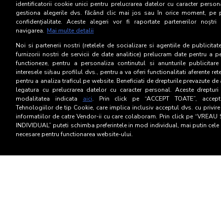
identificatorii cookie unici pentru prelucrarea datelor cu caracter person
gestiona alegerile dvs. făcând clic mai jos sau în orice moment, pe 
confidențialitate. Aceste alegeri vor fi raportate partenerilor noștr
Categorie socială ESO
navigarea.
Mai multe detalii
Noi si partenerii nostri (retelele de socializare si agentiile de publicita
furnizorii nostri de servicii de date analitice) prelucram date pentru a p
functioneze, pentru a personaliza continutul si anunturile publicitare
interesele si/sau profilul dvs., pentru a va oferi functionalitati aferente ret
pentru a analiza traficul pe website. Beneficiati de drepturile prevazute de
legatura cu prelucrarea datelor cu caracter personal. Aceste drepturi 
modalitatea indicata
aici
. Prin click pe “ACCEPT TOATE”, acceptat
Tehnologiilor de tip Cookie, care implica inclusiv acceptul dvs. cu privir
informatiilor de catre Vendor-ii cu care colaboram. Prin click pe “VRE
INDIVIDUAL” puteti schimba preferintele in mod individual, mai putin cele 
necesare pentru functionarea website-ului.
Termeni si Conditii
Confid