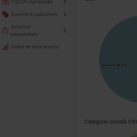
FOCUS multimedia
Investiții în publicitate
Activitati
educationale
Coduri de bune practici
Feminin
Feminin
56.0 %
56.0 %
Categorie socială 