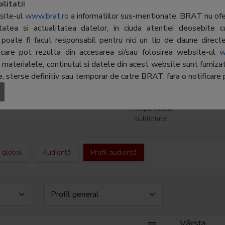
e si analizele sunt accesibile
litatii
Adresa
Bucuresti, Bd
 toti cei care doresc sa fie la
site-ul
www.brat.ro
a informatiilor sus-mentionate, BRAT nu ofer
TECH PARK 2,
 si sa inteleaga ce este
ritatea si actualitatea datelor, in ciuda atentiei deosebite c
ant in actualitate. Continut
poate fi facut responsabil pentru nici un tip de daune directe 
Telefon:
021-318.40.
si informatii prezentate in mod
r, care pot rezulta din accesarea si/sau folosirea website-ul
w
E-mail:
cornel.ion@rf
 si accesibil.
terialele, continutul si datele din acest website sunt furnizate 
 sterse definitiv sau temporar de catre BRAT, fara o notificare p
Regie
-
publicitate:
Departament
-
publicitate:
c global
Audiență
Profil audiență
Vărsta