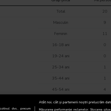
Grup țintă
Mii perso
Total
20
Masculin
9
Feminin
11
16-18 ani
0
19-24 ani
0
25-34 ani
1
35-44 ani
1
45-54 ani
4
55-64 ani
5
Atât noi, cât și partenerii noștri prelucrăm dat
zitivul dvs., precum
Măsurarea performanței reclamelor. Stocarea și/sa