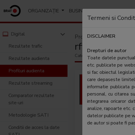
ORGANIZAȚIE
BUSINESS
ANALIZE SI R
Termeni si Condit
Digital
DISCLAIMER
Profil audiență
rfi.fr/ro
Rezultate trafic
Drepturi de autor
Categorie:
Stiri si analize
Toate datele punctuale
Rezultate audienta
etc. publicate pe web
Profiluri audienta
si fac obiectul legislat
Filial
care depaseste limitel
Rezultate streaming
Intern
informatie publicata
Acces 
personal, cu citarea su
Comparator rezultate
dorit.
integrarea oricaror d
site-uri
RSS s
analize, rapoarte etc. 
indepe
Metodologie SATI
datelor publicate pe 
eveni
de autor si poate fi pas
Conditii de acces la date
asupra
SATI