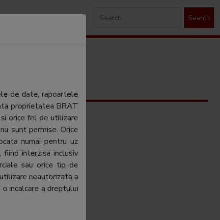
Search
ele de date, rapoartele
ezinta proprietatea BRAT
si orice fel de utilizare
 Internationale Romania SRL
 nu sunt permise. Orice
tocata numai pentru uz
 Internationale Romania SRL
fiind interzisa inclusiv
ciale sau orice tip de
utilizare neautorizata a
 o incalcare a dreptului