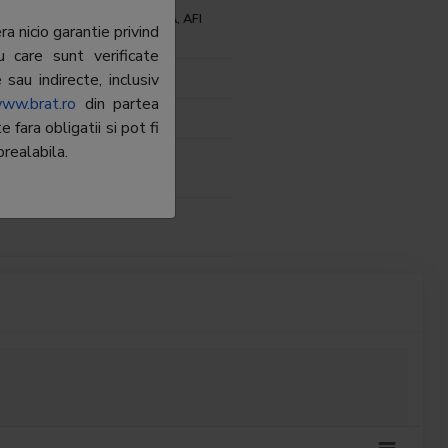
ul Tudor Vladimirescu nr. 29A, AFI
a nicio garantie privind
 et.6, 050881, Sector 5
u care sunt verificate
sau indirecte, inclusiv
44
ww.brat.ro
din partea
i.ro
fara obligatii si pot fi
realabila.