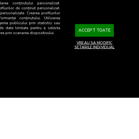
47,1
501
tarea conținutului personalizat.
ofilurilor de conținut personalizat.
 personalizate. Crearea profilurilor
67
229
ormanței conținutului. Utilizarea
gerea publicului prin statistici sau
 de date limitate pentru a selecta
24,7
92
ACCEPT TOATE
rea prin scanarea dispozitivului.
8,3
18
VREAU SA MODIFIC
SETARILE INDIVIDUAL
26
ia