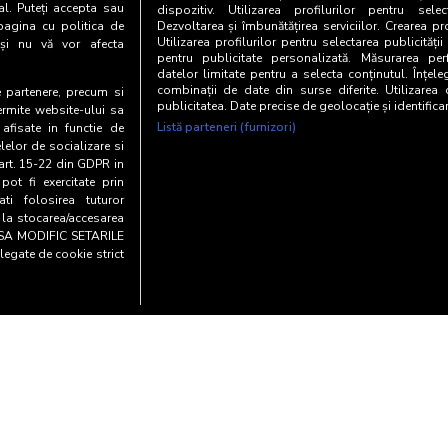
65-74 ani
10
al. Puteți accepta sau
dispozitiv. Utilizarea profilurilor pentru selec
pagina cu politica de
Dezvoltarea și îmbunătățirea serviciilor. Crearea pr
Utilizarea profilurilor pentru selectarea publicității
i și nu vă vor afecta
MAR
Categoria AB
14
pentru publicitate personalizată. Măsurarea perf
datelor limitate pentru a selecta conținutul. Înțele
combinații de date din surse diferite. Utilizarea
Categoria C
5
te partenere, precum si
publicitatea. Date precise de geolocație și identifica
ermite website-ului sa
Listă parteneri (furnizori)
 afisate in functie de
Categoria DE
2
elelor de socializare si
 art. 15-22 din GDPR in
pot fi exercitate prin
i folosirea tuturor
e la stocarea/accesarea
AU SA MODIFIC SETARILE
legate de cookie strict
Copyright© 20
entialitate si cookies
Biroul Român de Audit Transmed