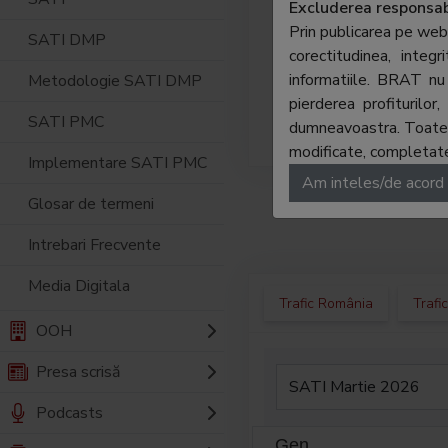
Stiril
Excluderea responsabi
pentru
Prin publicarea pe web
SATI DMP
curent
corectitudinea, integ
import
informatiile. BRAT nu 
Metodologie SATI DMP
bogat 
pierderea profiturilo
SATI PMC
concis
dumneavoastra. Toate ma
modificate, completate,
Implementare SATI PMC
Am inteles/de acord
Glosar de termeni
Intrebari Frecvente
Media Digitala
Trafic România
Trafi
OOH
Presa scrisă
Podcasts
Gen