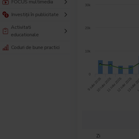
FOCUS multimedia
30k
Investiții în publicitate
Activitati
20k
educationale
Coduri de bune practici
10k
0
13 Iulie 2
10 Iulie 2026
12 Iulie 2026
9 Iulie 2026
1
11 Iulie 2026
Zi