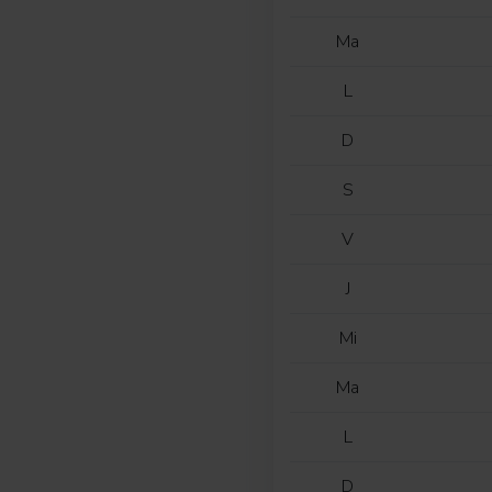
Ma
L
D
S
V
J
Mi
Ma
L
D