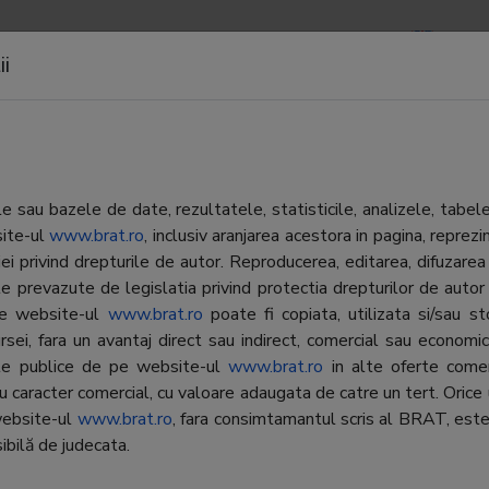
APOARTE
NEWSLETTERS
CONTACTE
LOGIN
ii
e de cautare
 sau bazele de date, rezultatele, statisticile, analizele, tabel
site-ul
www.brat.ro
, inclusiv aranjarea acestora in pagina, repr
iei privind drepturile de autor. Reproducerea, editarea, difuzarea 
Editor:
FCR Medi
 Pagini Aurii Online
e prevazute de legislatia privind protectia drepturilor de autor
aginiaurii.ro) aduce informatii
 pe website-ul
www.brat.ro
poate fi copiata, utilizata si/sau s
Contractor SATI:
FCR Medi
iate despre sute de mii de
rsei, fara un avantaj direct sau indirect, comercial sau economic, 
nii din toata Romania pe
Director general:
Cristea M
ate publice de pe website-ul
www.brat.ro
in alte oferte comer
rul utilizatorului. Internetul a
cu caracter comercial, cu valoare adaugata de catre un tert. Orice 
Reprezentant
Cristea M
t sursa principala de informatie,
website-ul
www.brat.ro
, fara consimtamantul scris al BRAT, este
BRAT:
 cand cauti o companie in
ibilă de judecata.
te domenii si arii geografice, deci
Adresa
Bucuresti