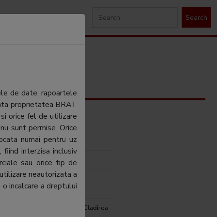
Search
ele de date, rapoartele
ezinta proprietatea BRAT
si orice fel de utilizare
a On Line SRL
 nu sunt permise. Orice
tocata numai pentru uz
a On Line SRL
fiind interzisa inclusiv
ihai
ciale sau orice tip de
utilizare neautorizata a
ihai
 o incalcare a dreptului
, Splaiul Independentei 319, Cladirea