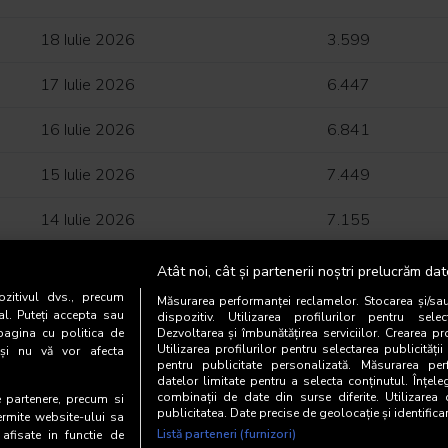
18 Iulie 2026
3.599
17 Iulie 2026
6.447
16 Iulie 2026
6.841
15 Iulie 2026
7.449
14 Iulie 2026
7.155
13 Iulie 2026
7.915
Atât noi, cât și partenerii noștri prelucrăm dat
zitivul dvs., precum
Măsurarea performanței reclamelor. Stocarea și/sa
12 Iulie 2026
3.774
al. Puteți accepta sau
dispozitiv. Utilizarea profilurilor pentru selec
pagina cu politica de
Dezvoltarea și îmbunătățirea serviciilor. Crearea pr
Utilizarea profilurilor pentru selectarea publicității
i și nu vă vor afecta
11 Iulie 2026
3.573
pentru publicitate personalizată. Măsurarea perf
datelor limitate pentru a selecta conținutul. Înțele
10 Iulie 2026
combinații de date din surse diferite. Utilizarea
5.647
te partenere, precum si
publicitatea. Date precise de geolocație și identifica
ermite website-ului sa
Listă parteneri (furnizori)
 afisate in functie de
9 Iulie 2026
6.039