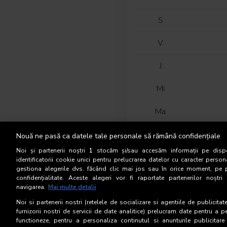
S
V
J
Mi
Ma
L
Nouă ne pasă ca datele tale personale să rămână confidențiale
Noi și partenerii noștri
1
stocăm și/sau accesăm informații pe dispo
D
identificatorii cookie unici pentru prelucrarea datelor cu caracter person
gestiona alegerile dvs. făcând clic mai jos sau în orice moment, pe 
confidențialitate. Aceste alegeri vor fi raportate partenerilor noștr
S
navigarea.
Mai multe detalii
V
Noi si partenerii nostri (retelele de socializare si agentiile de publicita
furnizorii nostri de servicii de date analitice) prelucram date pentru a p
functioneze, pentru a personaliza continutul si anunturile publicitare
J