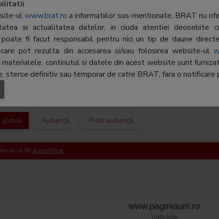
OB8, Sec
e sa te asiguri ca, la cautare,
litatii
ia ta va fi gasita usor. Ghidul
site-ul
www.brat.ro
a informatiilor sus-mentionate, BRAT nu ofer
Telefon:
021-202
 Aurii Online vrea sa fie
ritatea si actualitatea datelor, in ciuda atentiei deosebite c
erul tau preferat pentru
poate fi facut responsabil pentru nici un tip de daune directe 
E-mail:
mihai.cri
ea locala.
r, care pot rezulta din accesarea si/sau folosirea website-ul
w
Regie publicitate:
-
terialele, continutul si datele din acest website sunt furnizate 
 sterse definitiv sau temporar de catre BRAT, fara o notificare p
Departament
-
publicitate:
c global
Audiență
Profil audiență
ebuie să fiți
autentificat
www.paginiaurii.ro
Trafic total