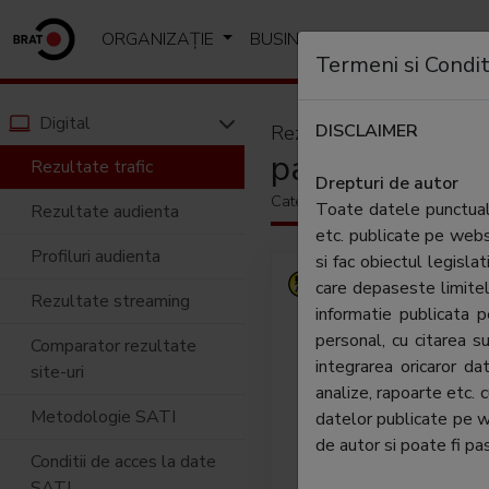
ORGANIZAȚIE
BUSINESS
ANALIZE SI R
Termeni si Condit
Digital
DISCLAIMER
Rezultate trafic
paginiaurii.ro
Rezultate trafic
Drepturi de autor
Categorie:
Portaluri & motoar
Toate datele punctuale
Rezultate audienta
etc. publicate pe web
Profiluri audienta
si fac obiectul legislat
Ghidul
care depaseste limitel
Rezultate streaming
(www.p
informatie publicata
detal
personal, cu citarea su
Comparator rezultate
compa
integrarea oricaror d
site-uri
monito
analize, rapoarte etc. 
deveni
Metodologie SATI
datelor publicate pe 
atunci
de autor si poate fi pas
Conditii de acces la date
diferi
SATI