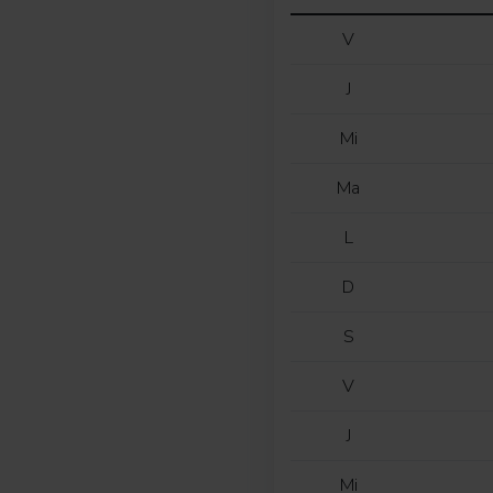
V
J
Mi
Ma
L
D
S
V
J
Mi