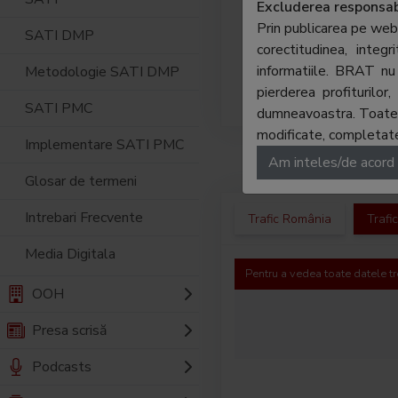
trebui
Excluderea responsabi
compan
Prin publicarea pe web
SATI DMP
Pagini
corectitudinea, integ
parten
informatiile. BRAT nu 
Metodologie SATI DMP
cautar
pierderea profiturilo
SATI PMC
dumneavoastra. Toate ma
modificate, completate,
Implementare SATI PMC
Am inteles/de acord
Glosar de termeni
Intrebari Frecvente
Trafic România
Trafi
Media Digitala
Pentru a vedea toate datele tr
OOH
Presa scrisă
Podcasts