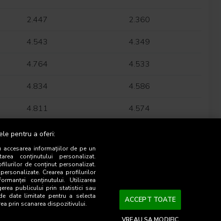
2.447
2.360
4.543
4.349
4.764
4.533
4.834
4.586
4.811
4.574
5.183
4.957
ele pentru a oferi:
u accesarea informațiilor de pe un
2.422
2.340
tarea conținutului personalizat.
ofilurilor de conținut personalizat.
 personalizate. Crearea profilurilor
2.381
2.286
ormanței conținutului. Utilizarea
gerea publicului prin statistici sau
 de date limitate pentru a selecta
3.721
3.575
ACCEPT TOATE
rea prin scanarea dispozitivului.
4.100
3.873
VREAU SA MODIFIC