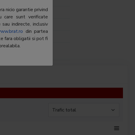
tor 6
a nicio garantie privind
.09.00
u care sunt verificate
sau indirecte, inclusiv
stea@paginiaurii.ro
ww.brat.ro
din partea
fara obligatii si pot fi
realabila.