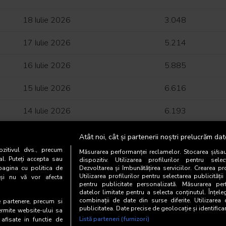
18 Iulie 2026
3.048
17 Iulie 2026
5.214
16 Iulie 2026
5.885
15 Iulie 2026
6.616
14 Iulie 2026
6.193
13 Iulie 2026
6.907
Atât noi, cât și partenerii noștri prelucrăm dat
zitivul dvs., precum
Măsurarea performanței reclamelor. Stocarea și/sa
12 Iulie 2026
3.224
al. Puteți accepta sau
dispozitiv. Utilizarea profilurilor pentru selec
pagina cu politica de
Dezvoltarea și îmbunătățirea serviciilor. Crearea pr
Utilizarea profilurilor pentru selectarea publicității
i și nu vă vor afecta
11 Iulie 2026
2.951
pentru publicitate personalizată. Măsurarea perf
datelor limitate pentru a selecta conținutul. Înțele
10 Iulie 2026
combinații de date din surse diferite. Utilizarea
4.862
te partenere, precum si
publicitatea. Date precise de geolocație și identifica
ermite website-ului sa
Listă parteneri (furnizori)
 afisate in functie de
9 Iulie 2026
5.193