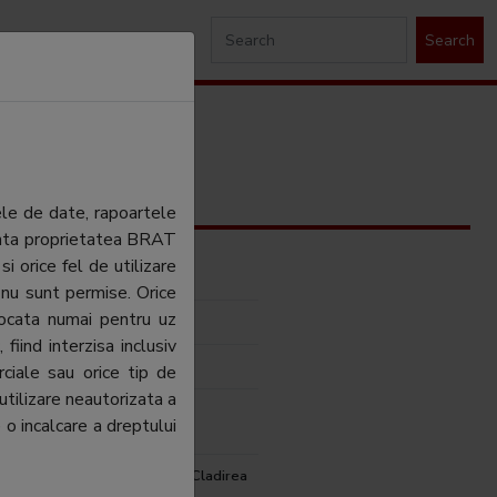
Search
ele de date, rapoartele
ezinta proprietatea BRAT
si orice fel de utilizare
a On Line SRL
 nu sunt permise. Orice
tocata numai pentru uz
a On Line SRL
fiind interzisa inclusiv
ihai
ciale sau orice tip de
utilizare neautorizata a
ihai
 o incalcare a dreptului
, Splaiul Independentei 319, Cladirea