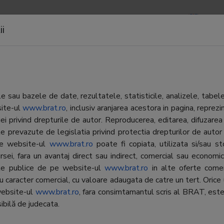
APOARTE
NEWSLETTERS
CONTACTE
LOGIN
ii
e de cautare
 sau bazele de date, rezultatele, statisticile, analizele, tabel
site-ul
www.brat.ro
, inclusiv aranjarea acestora in pagina, repr
iei privind drepturile de autor. Reproducerea, editarea, difuzarea 
Editor:
FCR Medi
 Pagini Aurii Online
e prevazute de legislatia privind protectia drepturilor de autor
aginiaurii.ro) aduce informatii
 pe website-ul
www.brat.ro
poate fi copiata, utilizata si/sau s
Contractor SATI:
FCR Medi
iate despre sute de mii de
rsei, fara un avantaj direct sau indirect, comercial sau economic, 
nii din toata Romania pe
Director general:
Cristea M
ate publice de pe website-ul
www.brat.ro
in alte oferte comer
rul utilizatorului. Internetul a
cu caracter comercial, cu valoare adaugata de catre un tert. Orice 
Reprezentant
Cristea M
t sursa principala de informatie,
website-ul
www.brat.ro
, fara consimtamantul scris al BRAT, este
BRAT:
 cand cauti o companie in
ibilă de judecata.
te domenii si arii geografice, deci
Adresa
Bucuresti