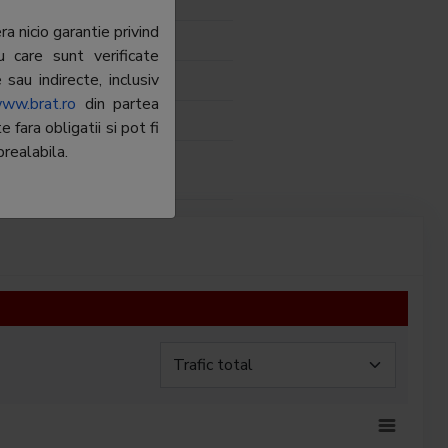
tor 6
a nicio garantie privind
.09.00
u care sunt verificate
sau indirecte, inclusiv
stea@paginiaurii.ro
ww.brat.ro
din partea
fara obligatii si pot fi
realabila.