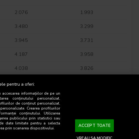
2.076
1.993
3.480
3.299
3.945
3.731
4.187
3.958
4.038
3.826
4.370
4.163
ele pentru a oferi:
u accesarea informațiilor de pe un
1.974
1.894
tarea conținutului personalizat.
ofilurilor de conținut personalizat.
 personalizate. Crearea profilurilor
1.941
1.860
ormanței conținutului. Utilizarea
gerea publicului prin statistici sau
 de date limitate pentru a selecta
3.098
2.964
ACCEPT TOATE
rea prin scanarea dispozitivului.
3.426
3.213
VREAU SA MODIFIC