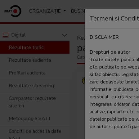
ORGANIZAȚIE
BUSINESS
ANALIZE SI R
Termeni si Condit
Digital
DISCLAIMER
Rezultate trafic
paginiaurii.ro
Rezultate trafic
Drepturi de autor
Categorie:
Portaluri & motoar
Toate datele punctuale
Rezultate audienta
etc. publicate pe web
Profiluri audienta
si fac obiectul legislat
Ghidul
care depaseste limitel
Rezultate streaming
(www.p
informatie publicata
detal
personal, cu citarea su
Comparator rezultate
compa
integrarea oricaror d
site-uri
monito
analize, rapoarte etc. 
deveni
Metodologie SATI
datelor publicate pe 
atunci
de autor si poate fi pas
Conditii de acces la date
diferi
SATI