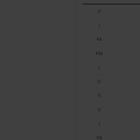
V
J
Mi
Ma
L
D
S
V
J
Mi