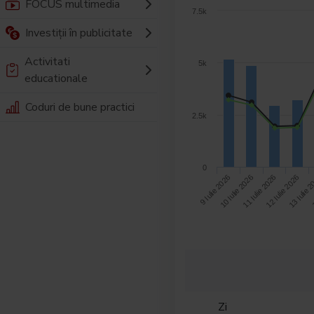
FOCUS multimedia
7.5k
Investiții în publicitate
Activitati
5k
educationale
Coduri de bune practici
2.5k
0
12 Iulie 2026
13 Iulie 
9 Iulie 2026
1
10 Iulie 2026
11 Iulie 2026
Zi