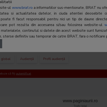
OB8, Sec
e sa te asiguri ca, la cautare,
litatii
ia ta va fi gasita usor. Ghidul
site-ul
www.brat.ro
a informatiilor sus-mentionate, BRAT nu ofer
Telefon:
021-202
 Aurii Online vrea sa fie
ritatea si actualitatea datelor, in ciuda atentiei deosebite c
erul tau preferat pentru
poate fi facut responsabil pentru nici un tip de daune directe 
E-mail:
mihai.cri
ea locala.
r, care pot rezulta din accesarea si/sau folosirea website-ul
w
Regie publicitate:
-
terialele, continutul si datele din acest website sunt furnizate 
 sterse definitiv sau temporar de catre BRAT, fara o notificare p
Departament
-
publicitate:
c global
Audiență
Profil audiență
ebuie să fiți
autentificat
www.paginiaurii.ro
Trafic total