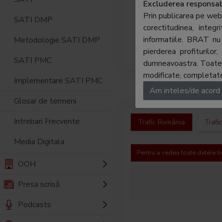
trebui
Excluderea responsabi
compan
Prin publicarea pe web
SATI DMP
Pagini
corectitudinea, integ
parten
informatiile. BRAT nu 
Metodologie SATI DMP
cautar
pierderea profiturilo
SATI PMC
dumneavoastra. Toate ma
modificate, completate,
Implementare SATI PMC
Am inteles/de acord
Glosar de termeni
Intrebari Frecvente
Trafic România
Trafi
Media Digitala
Pentru a vedea toate datele tr
OOH
Presa scrisă
Podcasts