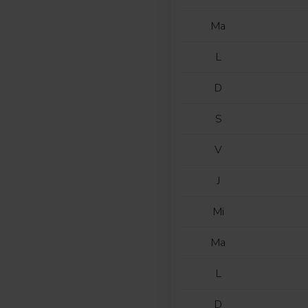
Ma
L
D
S
V
J
Mi
Ma
L
D