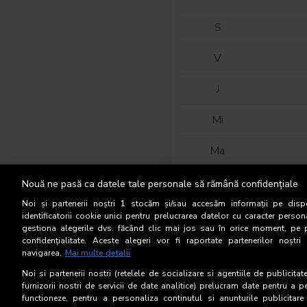
S
V
J
Mi
Ma
L
Nouă ne pasă ca datele tale personale să rămână confidențiale
Noi și partenerii noștri
1
stocăm și/sau accesăm informații pe dispo
D
identificatorii cookie unici pentru prelucrarea datelor cu caracter person
gestiona alegerile dvs. făcând clic mai jos sau în orice moment, pe 
confidențialitate. Aceste alegeri vor fi raportate partenerilor noștr
S
navigarea.
Mai multe detalii
V
Noi si partenerii nostri (retelele de socializare si agentiile de publicita
furnizorii nostri de servicii de date analitice) prelucram date pentru a p
functioneze, pentru a personaliza continutul si anunturile publicitare
J