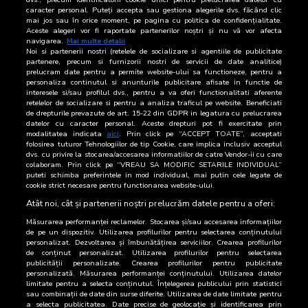
14 Iulie 2026
27.282
caracter personal. Puteți accepta sau gestiona alegerile dvs. făcând clic
mai jos sau în orice moment, pe pagina cu politica de confidențialitate.
13 Iulie 2026
24.025
Aceste alegeri vor fi raportate partenerilor noștri și nu vă vor afecta
navigarea.
Mai multe detalii
Noi si partenerii nostri (retelele de socializare si agentiile de publicitate
12 Iulie 2026
29.780
partenere, precum si furnizorii nostri de servicii de date analitice)
prelucram date pentru a permite website-ului sa functioneze, pentru a
11 Iulie 2026
27.938
personaliza continutul si anunturile publicitare afisate in functie de
interesele si/sau profilul dvs., pentru a va oferi functionalitati aferente
retelelor de socializare si pentru a analiza traficul pe website. Beneficiati
10 Iulie 2026
33.044
de drepturile prevazute de art. 15-22 din GDPR in legatura cu prelucrarea
datelor cu caracter personal. Aceste drepturi pot fi exercitate prin
9 Iulie 2026
33.100
modalitatea indicata
aici
. Prin click pe “ACCEPT TOATE”, acceptati
folosirea tuturor Tehnologiilor de tip Cookie, care implica inclusiv acceptul
dvs. cu privire la stocarea/accesarea informatiilor de catre Vendor-ii cu care
8 Iulie 2026
24.686
colaboram. Prin click pe “VREAU SA MODIFIC SETARILE INDIVIDUAL”
puteti schimba preferintele in mod individual, mai putin cele legate de
cookie strict necesare pentru functionarea website-ului.
7 Iulie 2026
36.018
Atât noi, cât și partenerii noștri prelucrăm datele pentru a oferi:
Măsurarea performanței reclamelor. Stocarea și/sau accesarea informațiilor
de pe un dispozitiv. Utilizarea profilurilor pentru selectarea conținutului
personalizat. Dezvoltarea și îmbunătățirea serviciilor. Crearea profilurilor
de conținut personalizat. Utilizarea profilurilor pentru selectarea
publicității personalizate. Crearea profilurilor pentru publicitate
personalizată. Măsurarea performanței conținutului. Utilizarea datelor
limitate pentru a selecta conținutul. Înțelegerea publicului prin statistici
sau combinații de date din surse diferite. Utilizarea de date limitate pentru
a selecta publicitatea. Date precise de geolocație și identificarea prin