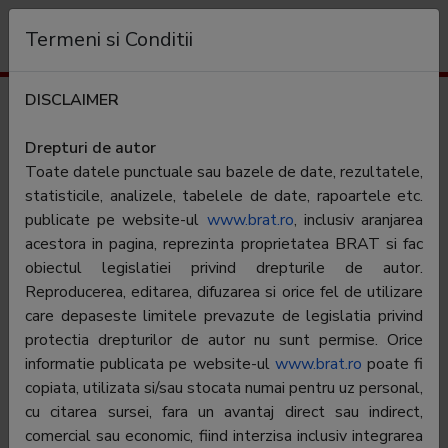
Organizație
Termeni si Conditii
DISCLAIMER
Rezultate trafic
news.ro
Drepturi de autor
Toate datele punctuale sau bazele de date, rezultatele,
Categorie:
Stiri si analize
statisticile, analizele, tabelele de date, rapoartele etc.
publicate pe website-ul
www.brat.ro
, inclusiv aranjarea
acestora in pagina, reprezinta proprietatea BRAT si fac
Contractor SATI:
eAd.ro Interactive SRL
obiectul legislatiei privind drepturile de autor.
Director general:
Orlando Nicoara
Reproducerea, editarea, difuzarea si orice fel de utilizare
care depaseste limitele prevazute de legislatia privind
Reprezentant
Corina Matei
protectia drepturilor de autor nu sunt permise. Orice
BRAT:
informatie publicata pe website-ul
www.brat.ro
poate fi
Adresa
Bulevardul Nicolae Balcescu, 17A, etaj 2,
copiata, utilizata si/sau stocata numai pentru uz personal,
Birou 1,Sector 1
cu citarea sursei, fara un avantaj direct sau indirect,
comercial sau economic, fiind interzisa inclusiv integrarea
Telefon:
n/a