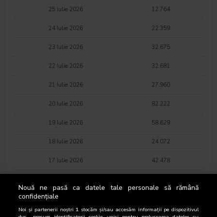
25 Iulie 2026
12.764
24 Iulie 2026
22.359
23 Iulie 2026
32.675
22 Iulie 2026
32.681
21 Iulie 2026
27.960
20 Iulie 2026
82.222
19 Iulie 2026
58.629
18 Iulie 2026
24.072
17 Iulie 2026
42.478
16 Iulie 2026
62.712
Nouă ne pasă ca datele tale personale să rămână
confidențiale
15 Iulie 2026
28.464
Noi și partenerii noștri
1
stocăm și/sau accesăm informații pe dispozitivul
dvs., precum identificatorii cookie unici pentru prelucrarea datelor cu