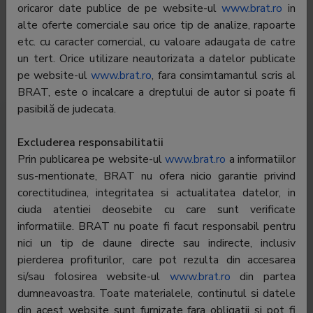
oricaror date publice de pe website-ul
www.brat.ro
in
E-mail:
matei.corina@gmail.com
alte oferte comerciale sau orice tip de analize, rapoarte
etc. cu caracter comercial, cu valoare adaugata de catre
Regie publicitate:
eAd.ro Interactive SRL
un tert. Orice utilizare neautorizata a datelor publicate
Departament
-
pe website-ul
www.brat.ro
, fara consimtamantul scris al
publicitate:
BRAT, este o incalcare a dreptului de autor si poate fi
pasibilă de judecata.
Trafic România
Trafic global
Audiență
Excluderea responsabilitatii
Prin publicarea pe website-ul
www.brat.ro
a informatiilor
Profil audiență
sus-mentionate, BRAT nu ofera nicio garantie privind
corectitudinea, integritatea si actualitatea datelor, in
ciuda atentiei deosebite cu care sunt verificate
Pentru a vedea toate datele trebuie să fiți
autentificat
informatiile. BRAT nu poate fi facut responsabil pentru
nici un tip de daune directe sau indirecte, inclusiv
pierderea profiturilor, care pot rezulta din accesarea
si/sau folosirea website-ul
www.brat.ro
din partea
dumneavoastra. Toate materialele, continutul si datele
www.news.ro
din acest website sunt furnizate fara obligatii si pot fi