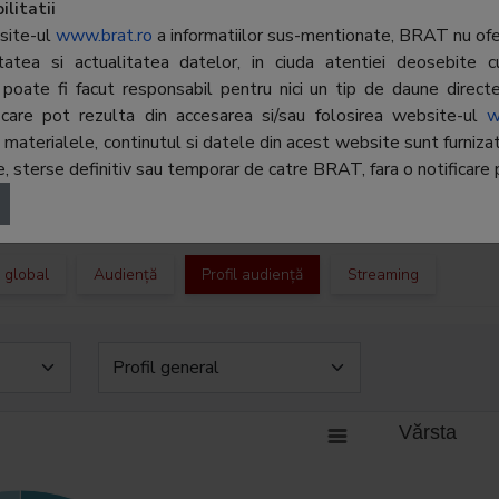
parter, 
atii ale zilei, selectate si
litatii
izate de redactia Mediafax.ro,
site-ul
www.brat.ro
a informatiilor sus-mentionate, BRAT nu ofer
Telefon:
-
laturi de revista presei si de
ritatea si actualitatea datelor, in ciuda atentiei deosebite c
 trimise de utilizatori.
poate fi facut responsabil pentru nici un tip de daune directe 
E-mail:
laura.c
r, care pot rezulta din accesarea si/sau folosirea website-ul
w
Regie publicitate:
-
terialele, continutul si datele din acest website sunt furnizate 
 sterse definitiv sau temporar de catre BRAT, fara o notificare p
Departament
-
publicitate:
c global
Audiență
Profil audiență
Streaming
Vărsta