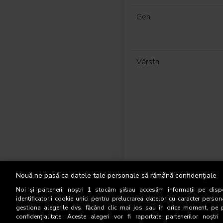
Gen
Vărsta
Nouă ne pasă ca datele tale personale să rămână confidențiale
Noi și partenerii noștri
1
stocăm și/sau accesăm informații pe dispo
identificatorii cookie unici pentru prelucrarea datelor cu caracter person
gestiona alegerile dvs. făcând clic mai jos sau în orice moment, pe 
confidențialitate. Aceste alegeri vor fi raportate partenerilor noștr
Categorie socială ESO