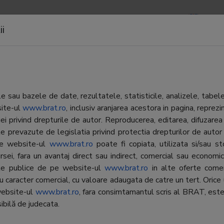
APOARTE
NEWSLETTERS
CONTACTE
LOGIN
ii
 sau bazele de date, rezultatele, statisticile, analizele, tabel
site-ul
www.brat.ro
, inclusiv aranjarea acestora in pagina, repr
iei privind drepturile de autor. Reproducerea, editarea, difuzarea 
Editor:
Titluri 
intre principalele site-uri de
e prevazute de legislatia privind protectia drepturilor de autor
generale din Romania,
 pe website-ul
www.brat.ro
poate fi copiata, utilizata si/sau s
Contractor SATI:
ARC ME
diafax.ro isi tine vizitatorii
rsei, fara un avantaj direct sau indirect, comercial sau economic, 
ati la actualitatea interna si
Director general:
Laura E
ate publice de pe website-ul
www.brat.ro
in alte oferte comer
ationala prin peste 100 de stiri
cu caracter comercial, cu valoare adaugata de catre un tert. Orice 
Reprezentant
Laura E
e de la locul evenimentelor,
website-ul
www.brat.ro
, fara consimtamantul scris al BRAT, este
BRAT:
ise in timp real si prezentate
ibilă de judecata.
istant. Cele mai importante
Adresa
Bucurest