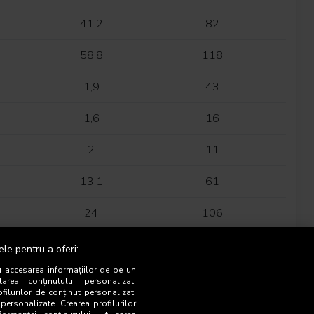
41,2
82
58,8
118
1,9
43
1,6
16
2
11
13,1
61
24
106
29,1
186
ele pentru a oferi:
u accesarea informațiilor de pe un
28,4
292
tarea conținutului personalizat.
ofilurilor de conținut personalizat.
 personalizate. Crearea profilurilor
47,3
166