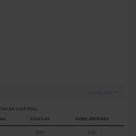
DOWNLOAD
atori pe Lună (VpL)
ane
Structura
Index afinitate
100
100