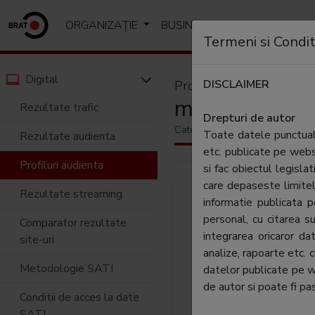
ORGANIZAȚIE
BUSINESS
ANALIZE SI R
Termeni si Condit
Digital
DISCLAIMER
Profil audiență
mediafax.ro
Rezultate trafic
Drepturi de autor
Categorie:
Stiri si analize
Toate datele punctuale
Rezultate audienta
etc. publicate pe web
Profiluri audienta
si fac obiectul legislat
Unul d
care depaseste limitel
Rezultate streaming
stiri 
informatie publicata
www.me
personal, cu citarea su
Comparator rezultate
conect
integrarea oricaror d
site-uri
intern
analize, rapoarte etc. 
zilnic
Metodologie SATI
datelor publicate pe 
transm
de autor si poate fi pas
Conditii de acces la date
echid
SATI