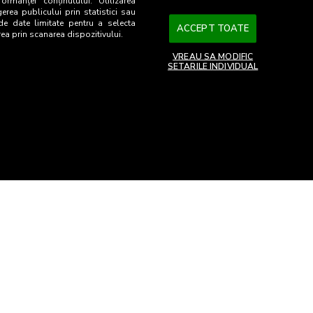
ormanței conținutului. Utilizarea
gerea publicului prin statistici sau
 de date limitate pentru a selecta
34,4
108
ACCEPT TOATE
rea prin scanarea dispozitivului.
18,3
45
VREAU SA MODIFIC
SETARILE INDIVIDUAL
26
ia
te
ks