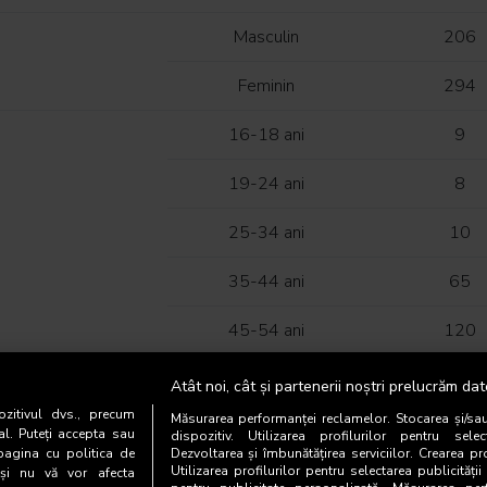
Masculin
206
Feminin
294
16-18 ani
9
19-24 ani
8
25-34 ani
10
35-44 ani
65
45-54 ani
120
55-64 ani
145
Atât noi, cât și partenerii noștri prelucrăm dat
zitivul dvs., precum
Măsurarea performanței reclamelor. Stocarea și/sa
65-74 ani
142
al. Puteți accepta sau
dispozitiv. Utilizarea profilurilor pentru selec
pagina cu politica de
Dezvoltarea și îmbunătățirea serviciilor. Crearea pr
Utilizarea profilurilor pentru selectarea publicității
i și nu vă vor afecta
MAR
Categoria AB
236