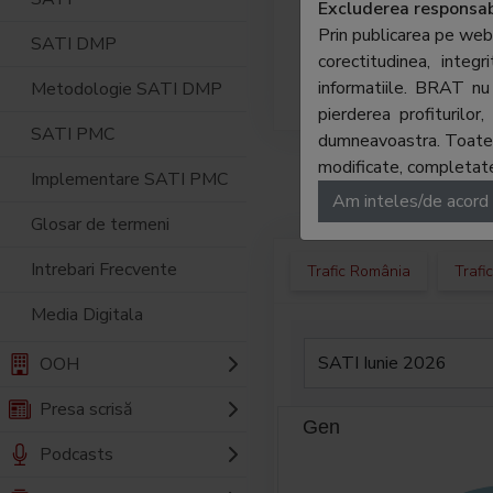
inform
Excluderea responsabi
ierarh
Prin publicarea pe web
SATI DMP
stau a
corectitudinea, integ
stirile
informatiile. BRAT nu 
Metodologie SATI DMP
pierderea profiturilo
SATI PMC
dumneavoastra. Toate ma
modificate, completate,
Implementare SATI PMC
Am inteles/de acord
Glosar de termeni
Intrebari Frecvente
Trafic România
Trafi
Media Digitala
OOH
Presa scrisă
Gen
Podcasts