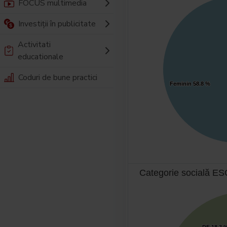
FOCUS multimedia
Investiții în publicitate
Activitati
educationale
Coduri de bune practici
Feminin
Feminin
58.8 %
58.8 %
Categorie socială 