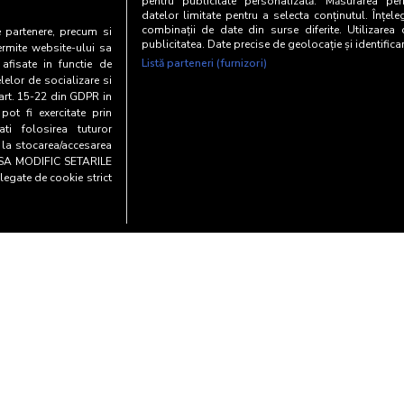
pentru publicitate personalizată. Măsurarea perf
datelor limitate pentru a selecta conținutul. Înțele
combinații de date din surse diferite. Utilizarea
Categoria C
172
te partenere, precum si
publicitatea. Date precise de geolocație și identifica
ermite website-ului sa
Listă parteneri (furnizori)
 afisate in functie de
Categoria DE
91
elelor de socializare si
 art. 15-22 din GDPR in
pot fi exercitate prin
i folosirea tuturor
e la stocarea/accesarea
AU SA MODIFIC SETARILE
legate de cookie strict
Copyright© 20
entialitate si cookies
Biroul Român de Audit Transmed
mare GDPR
Toate drepturile rezerva
Soluție web
TreeWor