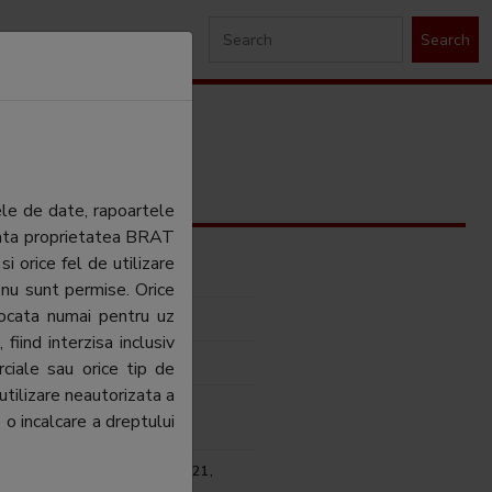
Search
ele de date, rapoartele
ezinta proprietatea BRAT
si orice fel de utilizare
Quality SRL
 nu sunt permise. Orice
tocata numai pentru uz
DIA PUBLISHING S.R.L
fiind interzisa inclusiv
lena Cretu
ciale sau orice tip de
utilizare neautorizata a
lena Cretu
 o incalcare a dreptului
i, Sos. Fabrica de Glucoza nr.21,