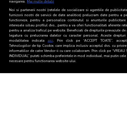
navigarea.
Mai multe detalii
Noi si partenerii nostri (retelele de socializare si agentiile de publicita
furnizorii nostri de servicii de date analitice) prelucram date pentru a p
functioneze, pentru a personaliza continutul si anunturile publicitare
interesele si/sau profilul dvs., pentru a va oferi functionalitati aferente ret
pentru a analiza traficul pe website. Beneficiati de drepturile prevazute de
legatura cu prelucrarea datelor cu caracter personal. Aceste drepturi 
modalitatea indicata
aici
. Prin click pe “ACCEPT TOATE”, acceptat
Tehnologiilor de tip Cookie, care implica inclusiv acceptul dvs. cu privir
informatiilor de catre Vendor-ii cu care colaboram. Prin click pe “VRE
INDIVIDUAL” puteti schimba preferintele in mod individual, mai putin cele 
necesare pentru functionarea website-ului.
Termeni si Conditii
Confid
Contact
Infor
Modifica setari confidentialitate
EN