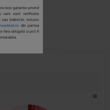
Sector 2
a nicio garantie privind
u care sunt verificate
sau indirecte, inclusiv
retu@2222.ro
ww.brat.ro
din partea
fara obligatii si pot fi
realabila.