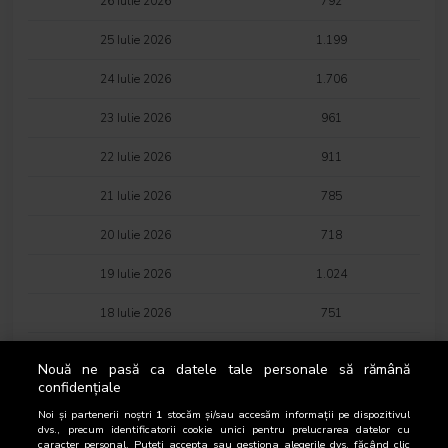
26 Iulie 2026
792
25 Iulie 2026
1.199
24 Iulie 2026
1.706
23 Iulie 2026
961
22 Iulie 2026
911
21 Iulie 2026
785
20 Iulie 2026
718
19 Iulie 2026
1.024
18 Iulie 2026
751
17 Iulie 2026
718
Nouă ne pasă ca datele tale personale să rămână
confidențiale
16 Iulie 2026
644
Noi și partenerii noștri
1
stocăm și/sau accesăm informații pe dispozitivul
15 Iulie 2026
667
dvs., precum identificatorii cookie unici pentru prelucrarea datelor cu
caracter personal. Puteți accepta sau gestiona alegerile dvs. făcând clic