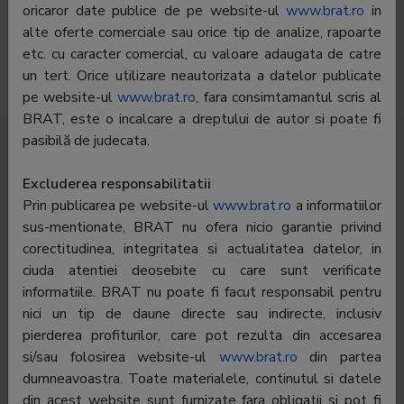
E-mail:
cristina.bucea@internetcorp.ro
oricaror date publice de pe website-ul
www.brat.ro
in
alte oferte comerciale sau orice tip de analize, rapoarte
Regie publicitate:
Internet Corp SRL
etc. cu caracter comercial, cu valoare adaugata de catre
un tert. Orice utilizare neautorizata a datelor publicate
Departament
Raluca Mateiu
publicitate:
pe website-ul
www.brat.ro
, fara consimtamantul scris al
BRAT, este o incalcare a dreptului de autor si poate fi
pasibilă de judecata.
Trafic România
Trafic global
Audiență
Excluderea responsabilitatii
Profil audiență
Prin publicarea pe website-ul
www.brat.ro
a informatiilor
sus-mentionate, BRAT nu ofera nicio garantie privind
corectitudinea, integritatea si actualitatea datelor, in
Pentru a vedea toate datele trebuie să fiți
autentificat
ciuda atentiei deosebite cu care sunt verificate
informatiile. BRAT nu poate fi facut responsabil pentru
nici un tip de daune directe sau indirecte, inclusiv
pierderea profiturilor, care pot rezulta din accesarea
si/sau folosirea website-ul
www.brat.ro
din partea
www.life.ro
dumneavoastra. Toate materialele, continutul si datele
Trafic total
din acest website sunt furnizate fara obligatii si pot fi