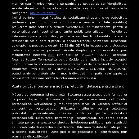
mai jos sau în orice moment, pe pagina cu politica de confidențialitate.
14 Iulie 2026
711
Aceste alegeri vor fi raportate partenerilor noștri și nu vă vor afecta
navigarea.
Mai multe detalii
Noi si partenerii nostri (retelele de socializare si agentiile de publicitate
13 Iulie 2026
707
partenere, precum si furnizorii nostri de servicii de date analitice)
prelucram date pentru a permite website-ului sa functioneze, pentru a
12 Iulie 2026
749
personaliza continutul si anunturile publicitare afisate in functie de
interesele si/sau profilul dvs., pentru a va oferi functionalitati aferente
retelelor de socializare si pentru a analiza traficul pe website. Beneficiati
11 Iulie 2026
841
de drepturile prevazute de art. 15-22 din GDPR in legatura cu prelucrarea
datelor cu caracter personal. Aceste drepturi pot fi exercitate prin
10 Iulie 2026
641
modalitatea indicata
aici
. Prin click pe “ACCEPT TOATE”, acceptati
folosirea tuturor Tehnologiilor de tip Cookie, care implica inclusiv acceptul
dvs. cu privire la stocarea/accesarea informatiilor de catre Vendor-ii cu care
9 Iulie 2026
958
colaboram. Prin click pe “VREAU SA MODIFIC SETARILE INDIVIDUAL”
puteti schimba preferintele in mod individual, mai putin cele legate de
cookie strict necesare pentru functionarea website-ului.
8 Iulie 2026
795
Atât noi, cât și partenerii noștri prelucrăm datele pentru a oferi:
Măsurarea performanței reclamelor. Stocarea și/sau accesarea informațiilor
de pe un dispozitiv. Utilizarea profilurilor pentru selectarea conținutului
personalizat. Dezvoltarea și îmbunătățirea serviciilor. Crearea profilurilor
de conținut personalizat. Utilizarea profilurilor pentru selectarea
publicității personalizate. Crearea profilurilor pentru publicitate
personalizată. Măsurarea performanței conținutului. Utilizarea datelor
limitate pentru a selecta conținutul. Înțelegerea publicului prin statistici
sau combinații de date din surse diferite. Utilizarea de date limitate pentru
a selecta publicitatea. Date precise de geolocație și identificarea prin
scanarea dispozitivului.