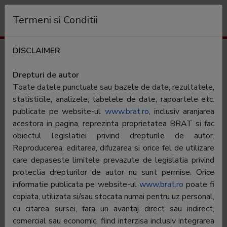
Organizație
Termeni si Conditii
DISCLAIMER
Rezultate trafic
life.ro
Drepturi de autor
Toate datele punctuale sau bazele de date, rezultatele,
Categorie:
Lifestyle feminin
statisticile, analizele, tabelele de date, rapoartele etc.
publicate pe website-ul
www.brat.ro
, inclusiv aranjarea
acestora in pagina, reprezinta proprietatea BRAT si fac
Contractor SATI:
Internet Corp SRL
obiectul legislatiei privind drepturile de autor.
Director general:
Raluca Mateiu
Reproducerea, editarea, difuzarea si orice fel de utilizare
care depaseste limitele prevazute de legislatia privind
Reprezentant BRAT:
Cristina Bucea
protectia drepturilor de autor nu sunt permise. Orice
Adresa
Bucuresti, Str. Putul lui Zamfir nr. 28,
informatie publicata pe website-ul
www.brat.ro
poate fi
Sector 1
copiata, utilizata si/sau stocata numai pentru uz personal,
cu citarea sursei, fara un avantaj direct sau indirect,
Telefon:
031-228.66.09
comercial sau economic, fiind interzisa inclusiv integrarea