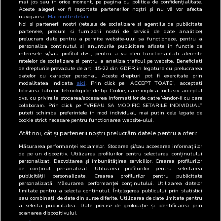
DOWNLOAD
mai jos sau în orice moment, pe pagina cu politica de confidențialitate.
Aceste alegeri vor fi raportate partenerilor noștri și nu vă vor afecta
navigarea.
Mai multe detalii
Noi si partenerii nostri (retelele de socializare si agentiile de publicitate
%DURATĂ TOTAL
partenere, precum si furnizorii nostri de servicii de date analitice)
prelucram date pentru a permite website-ului sa functioneze, pentru a
#
Perioada
Start vizualizare (minim 0,1%)
personaliza continutul si anunturile publicitare afisate in functie de
interesele si/sau profilul dvs., pentru a va oferi functionalitati aferente
retelelor de socializare si pentru a analiza traficul pe website. Beneficiati
1
27 Iulie 2026 - 02 August 2026
1.916
de drepturile prevazute de art. 15-22 din GDPR in legatura cu prelucrarea
datelor cu caracter personal. Aceste drepturi pot fi exercitate prin
2
20 Iulie 2026 - 26 Iulie 2026
4.003
modalitatea indicata
aici
. Prin click pe “ACCEPT TOATE”, acceptati
folosirea tuturor Tehnologiilor de tip Cookie, care implica inclusiv acceptul
dvs. cu privire la stocarea/accesarea informatiilor de catre Vendor-ii cu care
3
13 Iulie 2026 - 19 Iulie 2026
6.026
colaboram. Prin click pe “VREAU SA MODIFIC SETARILE INDIVIDUAL”
puteti schimba preferintele in mod individual, mai putin cele legate de
cookie strict necesare pentru functionarea website-ului.
4
06 Iulie 2026 - 12 Iulie 2026
2.143
Atât noi, cât și partenerii noștri prelucrăm datele pentru a oferi:
Măsurarea performanței reclamelor. Stocarea și/sau accesarea informațiilor
de pe un dispozitiv. Utilizarea profilurilor pentru selectarea conținutului
personalizat. Dezvoltarea și îmbunătățirea serviciilor. Crearea profilurilor
de conținut personalizat. Utilizarea profilurilor pentru selectarea
publicității personalizate. Crearea profilurilor pentru publicitate
personalizată. Măsurarea performanței conținutului. Utilizarea datelor
limitate pentru a selecta conținutul. Înțelegerea publicului prin statistici
sau combinații de date din surse diferite. Utilizarea de date limitate pentru
a selecta publicitatea. Date precise de geolocație și identificarea prin
scanarea dispozitivului.