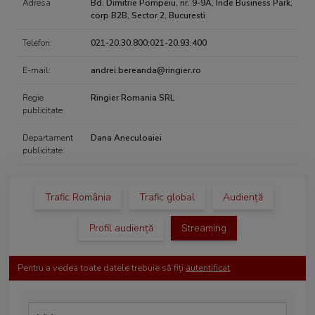
Adresa
Bd. Dimitrie Pompeiu, nr. 9-9A, Iride Business Park,
corp B2B, Sector 2, Bucuresti
Telefon:
021-20.30.800;021-20.93.400
E-mail:
andrei.bereanda@ringier.ro
Regie
Ringier Romania SRL
publicitate:
Departament
Dana Aneculoaiei
publicitate:
Trafic România
Trafic global
Audiență
Profil audiență
Streaming
Pentru a vedea toate datele trebuie să fiți
autentificat