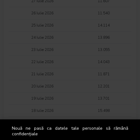
27 Iulie 2026
11.607
26 Iulie 2026
11.540
25 Iulie 2026
14.114
24 Iulie 2026
13.896
23 Iulie 2026
13.055
22 Iulie 2026
14.043
21 Iulie 2026
11.871
20 Iulie 2026
12.201
19 Iulie 2026
13.701
18 Iulie 2026
15.498
17 Iulie 2026
17.575
Nouă ne pasă ca datele tale personale să rămână
confidențiale
16 Iulie 2026
18.438