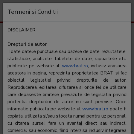
Organizație
Termeni si Conditii
DISCLAIMER
Rezultate trafic
gustos.ro
Drepturi de autor
Toate datele punctuale sau bazele de date, rezultatele,
Categorie:
Culinar
statisticile, analizele, tabelele de date, rapoartele etc.
publicate pe website-ul
www.brat.ro
, inclusiv aranjarea
acestora in pagina, reprezinta proprietatea BRAT si fac
obiectul legislatiei privind drepturile de autor.
Reproducerea, editarea, difuzarea si orice fel de utilizare
care depaseste limitele prevazute de legislatia privind
protectia drepturilor de autor nu sunt permise. Orice
Gustos.ro este destinatia gastronomica online aleasa
informatie publicata pe website-ul
www.brat.ro
poate fi
de sute de mii de utilizatori, luna de luna. Oferim peste
copiata, utilizata si/sau stocata numai pentru uz personal,
40.000 de retete adaugate de comunitatea noastra
cu citarea sursei, fara un avantaj direct sau indirect,
(peste 100.000 utilizatori inregistrati din care peste
comercial sau economic, fiind interzisa inclusiv integrarea