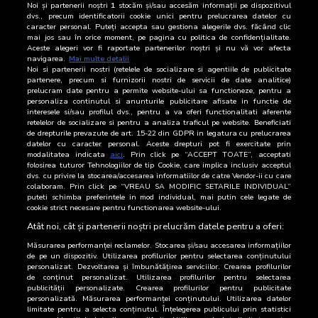
Noi și partenerii noștri
1
stocăm și/sau accesăm informații pe dispozitivul
15 Iulie 2026
14.275
dvs., precum identificatorii cookie unici pentru prelucrarea datelor cu
caracter personal. Puteți accepta sau gestiona alegerile dvs. făcând clic
mai jos sau în orice moment, pe pagina cu politica de confidențialitate.
14 Iulie 2026
15.512
Aceste alegeri vor fi raportate partenerilor noștri și nu vă vor afecta
navigarea.
Mai multe detalii
Noi si partenerii nostri (retelele de socializare si agentiile de publicitate
13 Iulie 2026
18.056
partenere, precum si furnizorii nostri de servicii de date analitice)
prelucram date pentru a permite website-ului sa functioneze, pentru a
12 Iulie 2026
15.405
personaliza continutul si anunturile publicitare afisate in functie de
interesele si/sau profilul dvs., pentru a va oferi functionalitati aferente
retelelor de socializare si pentru a analiza traficul pe website. Beneficiati
11 Iulie 2026
15.121
de drepturile prevazute de art. 15-22 din GDPR in legatura cu prelucrarea
datelor cu caracter personal. Aceste drepturi pot fi exercitate prin
10 Iulie 2026
15.847
modalitatea indicata
aici
. Prin click pe “ACCEPT TOATE”, acceptati
folosirea tuturor Tehnologiilor de tip Cookie, care implica inclusiv acceptul
dvs. cu privire la stocarea/accesarea informatiilor de catre Vendor-ii cu care
9 Iulie 2026
16.782
colaboram. Prin click pe “VREAU SA MODIFIC SETARILE INDIVIDUAL”
puteti schimba preferintele in mod individual, mai putin cele legate de
cookie strict necesare pentru functionarea website-ului.
8 Iulie 2026
18.925
Atât noi, cât și partenerii noștri prelucrăm datele pentru a oferi:
Măsurarea performanței reclamelor. Stocarea și/sau accesarea informațiilor
de pe un dispozitiv. Utilizarea profilurilor pentru selectarea conținutului
personalizat. Dezvoltarea și îmbunătățirea serviciilor. Crearea profilurilor
de conținut personalizat. Utilizarea profilurilor pentru selectarea
publicității personalizate. Crearea profilurilor pentru publicitate
personalizată. Măsurarea performanței conținutului. Utilizarea datelor
limitate pentru a selecta conținutul. Înțelegerea publicului prin statistici