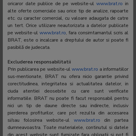
1000 contribuie in mod activ cu retete), articole
oricaror date publice de pe website-ul
www.brat.ro
in
tematice publicate de bloggerii din domeniu (avem
alte oferte comerciale sau orice tip de analize, rapoarte
peste 100 de bloggeri colaboratori), articole despre
etc. cu caracter comercial, cu valoare adaugata de catre
tendintele in materie de gastronomie, recenzii de
un tert. Orice utilizare neautorizata a datelor publicate
restaurante (peste 2000, din toata tara), luni tematice
pe website-ul
www.brat.ro
, fara consimtamantul scris al
pe subiecte de interes.
BRAT, este o incalcare a dreptului de autor si poate fi
pasibilă de judecata.
Editor:
Ctrl+Alt+Smile SRL
Excluderea responsabilitatii
Contractor
Ctrl+Alt+Smile SRL
Prin publicarea pe website-ul
www.brat.ro
a informatiilor
SATI:
sus-mentionate, BRAT nu ofera nicio garantie privind
Director
Augustin Roman
corectitudinea, integritatea si actualitatea datelor, in
general:
ciuda atentiei deosebite cu care sunt verificate
informatiile. BRAT nu poate fi facut responsabil pentru
Reprezentant
Augustin Roman
BRAT:
nici un tip de daune directe sau indirecte, inclusiv
pierderea profiturilor, care pot rezulta din accesarea
Adresa
Bucuresti, sector 6, Aleea Lunca Cernei, nr. 4, Bl. D
si/sau folosirea website-ul
www.brat.ro
din partea
47, Scara F, Parter, Ap. 77
dumneavoastra. Toate materialele, continutul si datele
Telefon:
-
din acest website sunt furnizate fara obligatii si pot fi