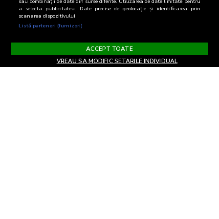
sau combinații de date din surse diferite. Utilizarea de date limitate pentru
a selecta publicitatea. Date precise de geolocație și identificarea prin
scanarea dispozitivului.
Listă parteneri (furnizori)
ACCEPT TOATE
VREAU SA MODIFIC SETARILE INDIVIDUAL
Termeni si Conditii
Confidentialitate si cookies
Contact
Informare GDPR
Modifica setari
EN
confidentialitate
Copyright© 2026
Biroul Român de Audit Transmedia
Toate drepturile rezervate
Soluție web
TreeWorks