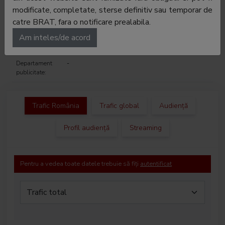
modificate, completate, sterse definitiv sau temporar de
E-mail:
romangusti@gmail.com
catre BRAT, fara o notificare prealabila.
Regie
Thematic Digital SRL
Am inteles/de acord
publicitate:
Departament
-
publicitate:
Trafic România
Trafic global
Audiență
Profil audiență
Streaming
Pentru a vedea toate datele trebuie să fiți
autentificat