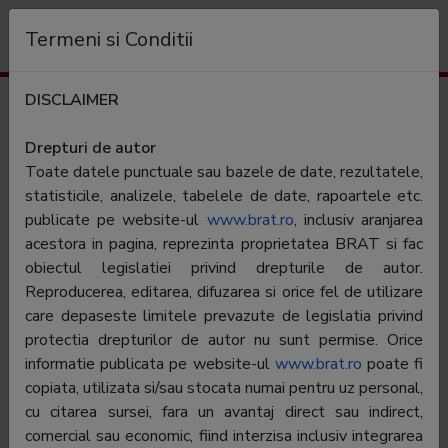
Organizație
Termeni si Conditii
DISCLAIMER
Rezultate trafic
evenimentulistoric.ro
Drepturi de autor
Toate datele punctuale sau bazele de date, rezultatele,
Categorie:
Cultura & Arta & Istorie
statisticile, analizele, tabelele de date, rapoartele etc.
publicate pe website-ul
www.brat.ro
, inclusiv aranjarea
acestora in pagina, reprezinta proprietatea BRAT si fac
Contractor SATI:
Editura Evenimentul si Capital SRL
obiectul legislatiei privind drepturile de autor.
Director general:
Virgil Munteanu
Reproducerea, editarea, difuzarea si orice fel de utilizare
care depaseste limitele prevazute de legislatia privind
Reprezentant
Virgil Munteanu
protectia drepturilor de autor nu sunt permise. Orice
BRAT:
informatie publicata pe website-ul
www.brat.ro
poate fi
Adresa
Bucuresti, Str. Ceasornicului Nr.3-7, etaj 4,
copiata, utilizata si/sau stocata numai pentru uz personal,
apartament 13, Sector 1
cu citarea sursei, fara un avantaj direct sau indirect,
comercial sau economic, fiind interzisa inclusiv integrarea
Telefon:
021-527.11.11;021-527.11.12