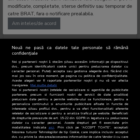
Trafic total
modificate, completate, sterse definitiv sau temporar de
catre BRAT, fara o notificare prealabila.
Am inteles/de acord
Nouă ne pasă ca datele tale personale să rămână
confidențiale
No data to display
Noi și partenerii noștri
1
stocăm și/sau accesăm informații pe dispozitivul
dvs., precum identificatorii cookie unici pentru prelucrarea datelor cu
caracter personal. Puteți accepta sau gestiona alegerile dvs. făcând clic
mai jos sau în orice moment, pe pagina cu politica de confidențialitate.
Aceste alegeri vor fi raportate partenerilor noștri și nu vă vor afecta
navigarea.
Mai multe detalii
Noi si partenerii nostri (retelele de socializare si agentiile de publicitate
partenere, precum si furnizorii nostri de servicii de date analitice)
prelucram date pentru a permite website-ului sa functioneze, pentru a
personaliza continutul si anunturile publicitare afisate in functie de
Afișări
Vizite
Clienți unici
interesele si/sau profilul dvs., pentru a va oferi functionalitati aferente
retelelor de socializare si pentru a analiza traficul pe website. Beneficiati
de drepturile prevazute de art. 15-22 din GDPR in legatura cu prelucrarea
datelor cu caracter personal. Aceste drepturi pot fi exercitate prin
CLIENȚI UNICI
DOWNLOAD
modalitatea indicata
aici
. Prin click pe “ACCEPT TOATE”, acceptati
folosirea tuturor Tehnologiilor de tip Cookie, care implica inclusiv acceptul
dvs. cu privire la stocarea/accesarea informatiilor de catre Vendor-ii cu care
Perioada
Clienți unici