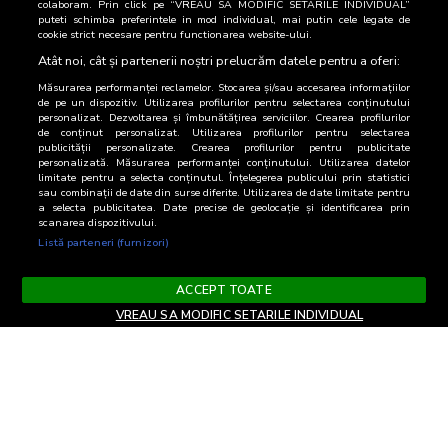
colaboram. Prin click pe “VREAU SA MODIFIC SETARILE INDIVIDUAL”
puteti schimba preferintele in mod individual, mai putin cele legate de
cookie strict necesare pentru functionarea website-ului.
Nu exista date pentru perioada selectata!
Atât noi, cât și partenerii noștri prelucrăm datele pentru a oferi:
Măsurarea performanței reclamelor. Stocarea și/sau accesarea informațiilor
de pe un dispozitiv. Utilizarea profilurilor pentru selectarea conținutului
personalizat. Dezvoltarea și îmbunătățirea serviciilor. Crearea profilurilor
de conținut personalizat. Utilizarea profilurilor pentru selectarea
publicității personalizate. Crearea profilurilor pentru publicitate
personalizată. Măsurarea performanței conținutului. Utilizarea datelor
limitate pentru a selecta conținutul. Înțelegerea publicului prin statistici
sau combinații de date din surse diferite. Utilizarea de date limitate pentru
a selecta publicitatea. Date precise de geolocație și identificarea prin
scanarea dispozitivului.
Listă parteneri (furnizori)
ACCEPT TOATE
VREAU SA MODIFIC SETARILE INDIVIDUAL
Termeni si Conditii
Confidentialitate si cookies