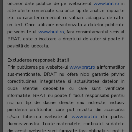
oricaror date publice de pe website-ul
www.brat.ro
in
peste 20 de ani, in promovarea pe intelesul tuturor a
alte oferte comerciale sau orice tip de analize, rapoarte
celor mai bune sfaturi medicale si de viata sanatoasa.
etc. cu caracter comercial, cu valoare adaugata de catre
Platforma DOC integreaza informatiile esentiale de
un tert. Orice utilizare neautorizata a datelor publicate
sanatate si lifestyle cu accesul la produsele si solutiile
pe website-ul
www.brat.ro
, fara consimtamantul scris al
necesare utilizatorilor, asigurand totodata
BRAT, este o incalcare a dreptului de autor si poate fi
continuitatea experientei lor prin comunitatile DOC din
pasibilă de judecata.
Social Media, cu peste 1,5 milioane de follower-i.
Excluderea responsabilitatii
Prin publicarea pe website-ul
www.brat.ro
a informatiilor
Contractor
Volovici Petru - PFA
sus-mentionate, BRAT nu ofera nicio garantie privind
SATI:
corectitudinea, integritatea si actualitatea datelor, in
Director
Petru Volovici
ciuda atentiei deosebite cu care sunt verificate
general:
informatiile. BRAT nu poate fi facut responsabil pentru
nici un tip de daune directe sau indirecte, inclusiv
Reprezentant
Petru Volovici
BRAT:
pierderea profiturilor, care pot rezulta din accesarea
si/sau folosirea website-ul
www.brat.ro
din partea
Adresa
Bucuresti, Bucharest Business Park - Soseaua
dumneavoastra. Toate materialele, continutul si datele
Bucuresti-Ploiesti, Nr. lA, Cladirea B, Parter, Camera
din acest website sunt furnizate fara obligatii si pot fi
2, birou 1, cod postal 013681