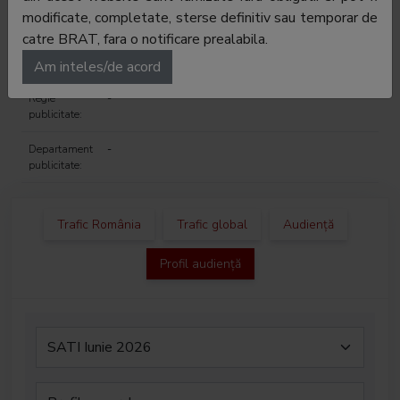
modificate, completate, sterse definitiv sau temporar de
Telefon:
0730-024.870
catre BRAT, fara o notificare prealabila.
E-mail:
petruvolovici@gmail.com
Am inteles/de acord
Regie
-
publicitate:
Departament
-
publicitate:
Trafic România
Trafic global
Audiență
Profil audiență