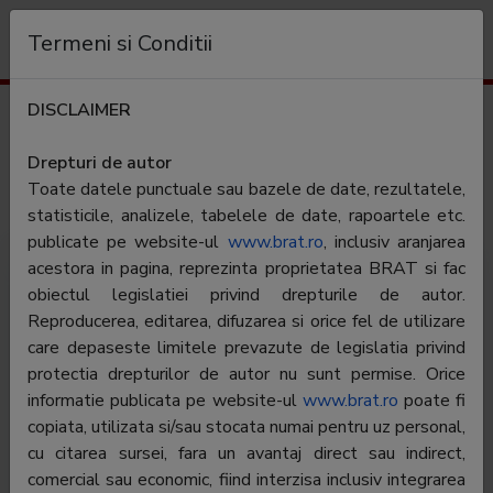
Organizație
Termeni si Conditii
DISCLAIMER
Profil audiență
doc.ro
Drepturi de autor
Toate datele punctuale sau bazele de date, rezultatele,
Categorie:
Sanatate & ingrijire personala
statisticile, analizele, tabelele de date, rapoartele etc.
publicate pe website-ul
www.brat.ro
, inclusiv aranjarea
acestora in pagina, reprezinta proprietatea BRAT si fac
obiectul legislatiei privind drepturile de autor.
Reproducerea, editarea, difuzarea si orice fel de utilizare
care depaseste limitele prevazute de legislatia privind
protectia drepturilor de autor nu sunt permise. Orice
informatie publicata pe website-ul
www.brat.ro
poate fi
copiata, utilizata si/sau stocata numai pentru uz personal,
DOC reprezinta abrevierea de la Dr. Oana Cuzino,
cu citarea sursei, fara un avantaj direct sau indirect,
fondatorul DOC, Medic Primar Gerontologie si
comercial sau economic, fiind interzisa inclusiv integrarea
Geriatrie, referinta de cunoastere si credibilitate, de