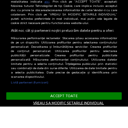
Categoria AB
40
24,5
modalitatea indicata
aici
. Prin click pe “ACCEPT TOATE”, acceptati
folosirea tuturor Tehnologiilor de tip Cookie, care implica inclusiv acceptul
dvs. cu privire la stocarea/accesarea informatiilor de catre Vendor-ii cu care
Categoria C
52
31,7
colaboram. Prin click pe “VREAU SA MODIFIC SETARILE INDIVIDUAL”
puteti schimba preferintele in mod individual, mai putin cele legate de
cookie strict necesare pentru functionarea website-ului.
Categoria DE
72
43,8
Atât noi, cât și partenerii noștri prelucrăm datele pentru a oferi:
Măsurarea performanței reclamelor. Stocarea și/sau accesarea informațiilor
de pe un dispozitiv. Utilizarea profilurilor pentru selectarea conținutului
personalizat. Dezvoltarea și îmbunătățirea serviciilor. Crearea profilurilor
de conținut personalizat. Utilizarea profilurilor pentru selectarea
publicității personalizate. Crearea profilurilor pentru publicitate
personalizată. Măsurarea performanței conținutului. Utilizarea datelor
limitate pentru a selecta conținutul. Înțelegerea publicului prin statistici
sau combinații de date din surse diferite. Utilizarea de date limitate pentru
a selecta publicitatea. Date precise de geolocație și identificarea prin
scanarea dispozitivului.
Listă parteneri (furnizori)
ACCEPT TOATE
VREAU SA MODIFIC SETARILE INDIVIDUAL