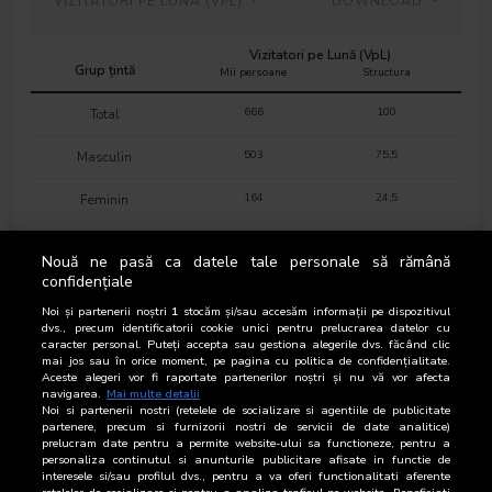
VIZITATORI PE LUNA (VPL)
DOWNLOAD
Vizitatori pe Lună (VpL)
Grup țintă
Mii persoane
Structura
666
100
Total
503
75,5
Masculin
164
24,5
Feminin
41
6,1
16-18 ani
Nouă ne pasă ca datele tale personale să rămână
confidențiale
52
7,9
19-24 ani
Noi și partenerii noștri
1
stocăm și/sau accesăm informații pe dispozitivul
17
2,5
25-34 ani
dvs., precum identificatorii cookie unici pentru prelucrarea datelor cu
caracter personal. Puteți accepta sau gestiona alegerile dvs. făcând clic
mai jos sau în orice moment, pe pagina cu politica de confidențialitate.
81
12,1
35-44 ani
Aceste alegeri vor fi raportate partenerilor noștri și nu vă vor afecta
navigarea.
Mai multe detalii
Noi si partenerii nostri (retelele de socializare si agentiile de publicitate
170
25,5
45-54 ani
partenere, precum si furnizorii nostri de servicii de date analitice)
prelucram date pentru a permite website-ului sa functioneze, pentru a
164
24,6
55-64 ani
personaliza continutul si anunturile publicitare afisate in functie de
interesele si/sau profilul dvs., pentru a va oferi functionalitati aferente