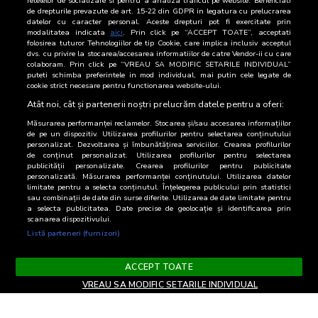
retelelor de socializare si pentru a analiza traficul pe website. Beneficiati
142
21,3
65-74 ani
de drepturile prevazute de art. 15-22 din GDPR in legatura cu prelucrarea
datelor cu caracter personal. Aceste drepturi pot fi exercitate prin
201
30,1
Categoria AB
modalitatea indicata
aici
. Prin click pe “ACCEPT TOATE”, acceptati
folosirea tuturor Tehnologiilor de tip Cookie, care implica inclusiv acceptul
dvs. cu privire la stocarea/accesarea informatiilor de catre Vendor-ii cu care
316
47,4
Categoria C
colaboram. Prin click pe “VREAU SA MODIFIC SETARILE INDIVIDUAL”
puteti schimba preferintele in mod individual, mai putin cele legate de
cookie strict necesare pentru functionarea website-ului.
150
22,5
Categoria DE
Atât noi, cât și partenerii noștri prelucrăm datele pentru a oferi:
Măsurarea performanței reclamelor. Stocarea și/sau accesarea informațiilor
de pe un dispozitiv. Utilizarea profilurilor pentru selectarea conținutului
personalizat. Dezvoltarea și îmbunătățirea serviciilor. Crearea profilurilor
de conținut personalizat. Utilizarea profilurilor pentru selectarea
publicității personalizate. Crearea profilurilor pentru publicitate
personalizată. Măsurarea performanței conținutului. Utilizarea datelor
limitate pentru a selecta conținutul. Înțelegerea publicului prin statistici
sau combinații de date din surse diferite. Utilizarea de date limitate pentru
a selecta publicitatea. Date precise de geolocație și identificarea prin
scanarea dispozitivului.
Listă parteneri (furnizori)
ACCEPT TOATE
VREAU SA MODIFIC SETARILE INDIVIDUAL