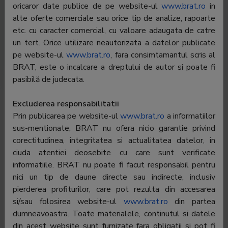
clasamente din sport!
oricaror date publice de pe website-ul
www.brat.ro
in
alte oferte comerciale sau orice tip de analize, rapoarte
Aici gasesti transmisiunile Live, online, de pe cele 4
etc. cu caracter comercial, cu valoare adaugata de catre
canale Digi Sport din: fotbal, tenis, auto, moto, handbal,
un tert. Orice utilizare neautorizata a datelor publicate
baschet, volei, polo, plus competitii care se vad in
pe website-ul
www.brat.ro
, fara consimtamantul scris al
exclusivitate pe digisport.ro
BRAT, este o incalcare a dreptului de autor si poate fi
pasibilă de judecata.
Editor:
Digi Romania SA
Excluderea responsabilitatii
Contractor SATI:
Digi Romania SA
Prin publicarea pe website-ul
www.brat.ro
a informatiilor
sus-mentionate, BRAT nu ofera nicio garantie privind
Director general:
Serghei Bulgac
corectitudinea, integritatea si actualitatea datelor, in
ciuda atentiei deosebite cu care sunt verificate
Reprezentant BRAT:
Valentin Stirbu
informatiile. BRAT nu poate fi facut responsabil pentru
Adresa
Bucuresti, Str. Dr. Staicovici, Nr 75, Sector
nici un tip de daune directe sau indirecte, inclusiv
5
pierderea profiturilor, care pot rezulta din accesarea
si/sau folosirea website-ul
www.brat.ro
din partea
Telefon:
031-400.44.44
dumneavoastra. Toate materialele, continutul si datele
E-mail:
valentin.stirbu@digi.ro
din acest website sunt furnizate fara obligatii si pot fi