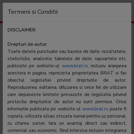
Organizație
Termeni si Conditii
DISCLAIMER
Audiență
digisport.ro
Drepturi de autor
Toate datele punctuale sau bazele de date, rezultatele,
Categorie:
Sport
statisticile, analizele, tabelele de date, rapoartele etc.
publicate pe website-ul
www.brat.ro
, inclusiv aranjarea
acestora in pagina, reprezinta proprietatea BRAT si fac
obiectul legislatiei privind drepturile de autor.
Reproducerea, editarea, difuzarea si orice fel de utilizare
care depaseste limitele prevazute de legislatia privind
protectia drepturilor de autor nu sunt permise. Orice
informatie publicata pe website-ul
www.brat.ro
poate fi
copiata, utilizata si/sau stocata numai pentru uz personal,
cu citarea sursei, fara un avantaj direct sau indirect,
Te tine la curent cu cele mai noi stiri, rezultate si
comercial sau economic, fiind interzisa inclusiv integrarea