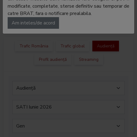
modificate, completate, sterse definitiv sau temporar de
Regie publicitate:
Digi Romania SA
catre BRAT, fara o notificare prealabila.
Departament
Valentin Stirbu
Am inteles/de acord
publicitate:
Trafic România
Trafic global
Audiență
Profil audiență
Streaming