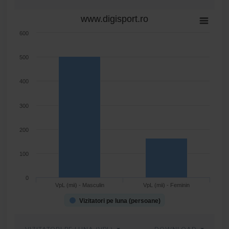
www.digisport.ro
600
500
400
300
200
100
0
VpL (mii) - Masculin
VpL (mii) - Feminin
Vizitatori pe luna (persoane)