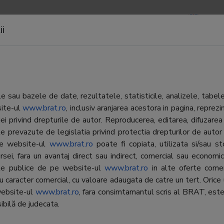
APOARTE
NEWSLETTERS
CONTACTE
LOGIN
ii
ro
r
 sau bazele de date, rezultatele, statisticile, analizele, tabel
site-ul
www.brat.ro
, inclusiv aranjarea acestora in pagina, repr
iei privind drepturile de autor. Reproducerea, editarea, difuzarea 
perties Management SRL
e prevazute de legislatia privind protectia drepturilor de autor
 pe website-ul
www.brat.ro
poate fi copiata, utilizata si/sau s
perties Management SRL
rsei, fara un avantaj direct sau indirect, comercial sau economic, 
 Maria Gheorghe
ate publice de pe website-ul
www.brat.ro
in alte oferte comer
cu caracter comercial, cu valoare adaugata de catre un tert. Orice 
briel Oprea
website-ul
www.brat.ro
, fara consimtamantul scris al BRAT, este
ibilă de judecata.
 Strada Democratiei nr 28.A, etaj 1,