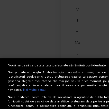
V
J
Mi
Ma
L
D
Nouă ne pasă ca datele tale personale să rămână confidențiale
Noi și partenerii noștri
1
stocăm și/sau accesăm informații pe dispo
S
identificatorii cookie unici pentru prelucrarea datelor cu caracter person
gestiona alegerile dvs. făcând clic mai jos sau în orice moment, pe 
confidențialitate. Aceste alegeri vor fi raportate partenerilor noștr
V
navigarea.
Mai multe detalii
J
Noi si partenerii nostri (retelele de socializare si agentiile de publicita
furnizorii nostri de servicii de date analitice) prelucram date pentru a p
functioneze, pentru a personaliza continutul si anunturile publicitare
Mi