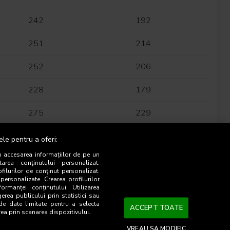
242
192
251
214
252
206
228
179
275
229
234
201
ele pentru a oferi:
u accesarea informațiilor de pe un
196
159
tarea conținutului personalizat.
ofilurilor de conținut personalizat.
 personalizate. Crearea profilurilor
277
240
ormanței conținutului. Utilizarea
gerea publicului prin statistici sau
 de date limitate pentru a selecta
316
266
ACCEPT TOATE
rea prin scanarea dispozitivului.
320
273
VREAU SA MODIFIC