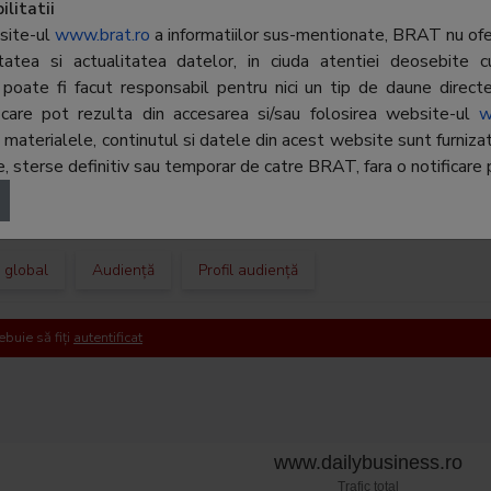
, Prahova
litatii
site-ul
www.brat.ro
a informatiilor sus-mentionate, BRAT nu ofer
.51.09
ritatea si actualitatea datelor, in ciuda atentiei deosebite c
poate fi facut responsabil pentru nici un tip de daune directe 
rea@rtv.net
r, care pot rezulta din accesarea si/sau folosirea website-ul
w
terialele, continutul si datele din acest website sunt furnizate 
 sterse definitiv sau temporar de catre BRAT, fara o notificare p
c global
Audiență
Profil audiență
ebuie să fiți
autentificat
www.dailybusiness.ro
Trafic total