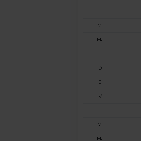
J
Mi
Ma
L
D
S
V
J
Mi
Ma