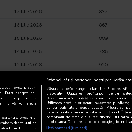
17 Iulie 2026
837
16 Iulie 2026
867
15 Iulie 2026
889
14 Iulie 2026
786
13 Iulie 2026
930
12 Iulie 2026
710
Atât noi, cât și partenerii noștri prelucrăm dat
zitivul dvs., precum
Măsurarea performanței reclamelor. Stocarea și/sa
11 Iulie 2026
618
al. Puteți accepta sau
dispozitiv. Utilizarea profilurilor pentru selec
pagina cu politica de
Dezvoltarea și îmbunătățirea serviciilor. Crearea pr
Utilizarea profilurilor pentru selectarea publicității
i și nu vă vor afecta
10 Iulie 2026
940
pentru publicitate personalizată. Măsurarea perf
datelor limitate pentru a selecta conținutul. Înțele
9 Iulie 2026
combinații de date din surse diferite. Utilizarea
1.022
te partenere, precum si
publicitatea. Date precise de geolocație și identifica
ermite website-ului sa
Listă parteneri (furnizori)
 afisate in functie de
8 Iulie 2026
999