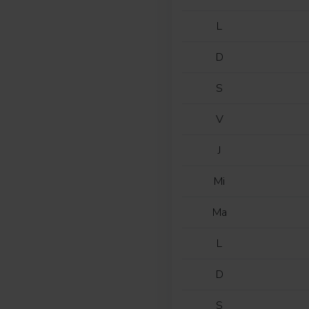
L
D
S
V
J
Mi
Ma
L
D
S