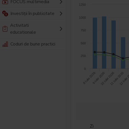
FOCUS multimedia
1250
Investiții în publicitate
1000
Activitati
750
educationale
Coduri de bune practici
500
250
0
9 Iulie 2026
8 Iulie 2026
12 Iulie
11 Iulie 2026
10 Iulie 2026
Zi