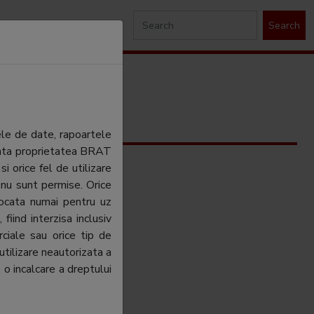
Search
ele de date, rapoartele
ezinta proprietatea BRAT
si orice fel de utilizare
 nu sunt permise. Orice
tocata numai pentru uz
fiind interzisa inclusiv
ciale sau orice tip de
utilizare neautorizata a
 o incalcare a dreptului