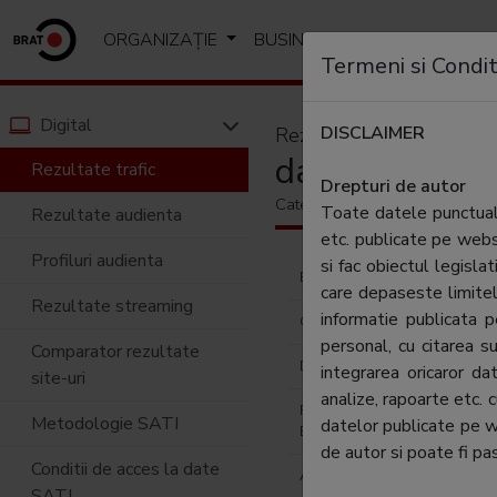
ORGANIZAȚIE
BUSINESS
ANALIZE SI R
Termeni si Condit
Digital
DISCLAIMER
Rezultate trafic
dailybusiness.
Rezultate trafic
Drepturi de autor
Categorie:
Economic & financia
Toate datele punctuale
Rezultate audienta
etc. publicate pe web
Profiluri audienta
si fac obiectul legislat
Editor:
RTV Pro
care depaseste limitel
Rezultate streaming
informatie publicata
Contractor SATI:
RTV Pro
personal, cu citarea su
Comparator rezultate
Director general:
Catrinel
integrarea oricaror d
site-uri
analize, rapoarte etc. 
Reprezentant
Mihai-Ga
Metodologie SATI
datelor publicate pe 
BRAT:
de autor si poate fi pas
Conditii de acces la date
Adresa
Ploiesti,
SATI