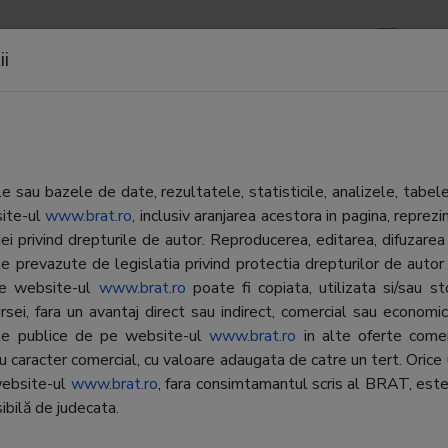
APOARTE
NEWSLETTERS
CONTACTE
LOGIN
ii
 sau bazele de date, rezultatele, statisticile, analizele, tabel
site-ul
www.brat.ro
, inclusiv aranjarea acestora in pagina, repr
Departament Difuzare
Adevarul Holding SRL
iei privind drepturile de autor. Reproducerea, editarea, difuzarea 
Director:
Dana Zamfir
e prevazute de legislatia privind protectia drepturilor de autor
Telefon:
0372-130.133
 pe website-ul
www.brat.ro
poate fi copiata, utilizata si/sau s
E-mail:
dana.zamfir@adeva
rsei, fara un avantaj direct sau indirect, comercial sau economic, 
ate publice de pe website-ul
www.brat.ro
in alte oferte comer
Departament Publicitate Print
cu caracter comercial, cu valoare adaugata de catre un tert. Orice 
e:
National
Director:
Dana Butnaru
website-ul
www.brat.ro
, fara consimtamantul scris al BRAT, este
ibilă de judecata.
Telefon:
0372-130.100
Platita
E-mail:
dana.butnaru@adev