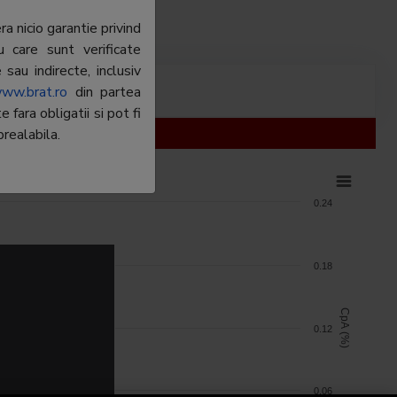
a nicio garantie privind
u care sunt verificate
sau indirecte, inclusiv
ww.brat.ro
din partea
fara obligatii si pot fi
realabila.
0.24
0.18
CpA (%)
0.12
0.06