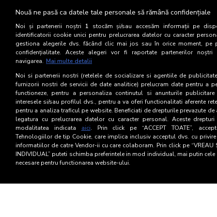
Coduri de bune practici
Nouă ne pasă ca datele tale personale să rămână confidențiale
Noi și partenerii noștri
1
stocăm și/sau accesăm informații pe dispo
0
identificatorii cookie unici pentru prelucrarea datelor cu caracter person
gestiona alegerile dvs. făcând clic mai jos sau în orice moment, pe 
confidențialitate. Aceste alegeri vor fi raportate partenerilor noștr
navigarea.
Mai multe detalii
Noi si partenerii nostri (retelele de socializare si agentiile de publicita
furnizorii nostri de servicii de date analitice) prelucram date pentru a p
functioneze, pentru a personaliza continutul si anunturile publicitare
SNA CAP
interesele si/sau profilul dvs., pentru a va oferi functionalitati aferente ret
pentru a analiza traficul pe website. Beneficiati de drepturile prevazute de
legatura cu prelucrarea datelor cu caracter personal. Aceste drepturi 
modalitatea indicata
aici
. Prin click pe “ACCEPT TOATE”, acceptat
Tehnologiilor de tip Cookie, care implica inclusiv acceptul dvs. cu privir
informatiilor de catre Vendor-ii cu care colaboram. Prin click pe “VRE
INDIVIDUAL” puteti schimba preferintele in mod individual, mai putin cele 
necesare pentru functionarea website-ului.