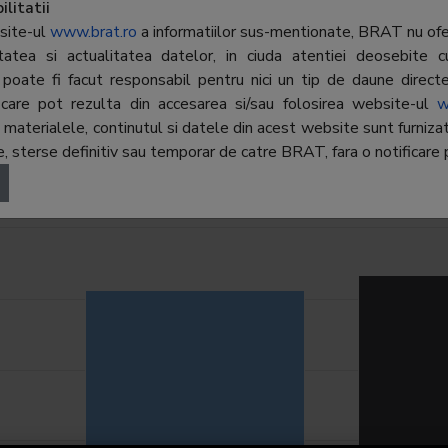
al:
Constantin Sandu/Cristian
litatii
Stancu
site-ul
www.brat.ro
a informatiilor sus-mentionate, BRAT nu ofer
ritatea si actualitatea datelor, in ciuda atentiei deosebite c
poate fi facut responsabil pentru nici un tip de daune directe 
r, care pot rezulta din accesarea si/sau folosirea website-ul
iență
w
terialele, continutul si datele din acest website sunt furnizate 
ie să fiți
 sterse definitiv sau temporar de catre BRAT, fara o notificare p
autentificat
Audiență Foreign Policy