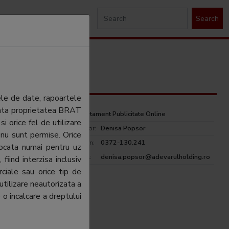
Search
ele de date, rapoartele
ezinta proprietatea BRAT
Departament Publicitate Online
si orice fel de utilizare
Director:
Denisa Popsor
 nu sunt permise. Orice
Telefon:
0372-130.241
tocata numai pentru uz
rulholding.ro
E-mail:
denisa.popsor@adevarulholding.ro
fiind interzisa inclusiv
ciale sau orice tip de
utilizare neautorizata a
 o incalcare a dreptului
arulholding.ro