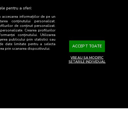
ele pentru a oferi:
u accesarea informațiilor de pe un
0
tarea conținutului personalizat.
ofilurilor de conținut personalizat.
 personalizate. Crearea profilurilor
ormanței conținutului. Utilizarea
gerea publicului prin statistici sau
 de date limitate pentru a selecta
CpA (%)
Marja mii
Marja (%)
ACCEPT TOATE
rea prin scanarea dispozitivului.
0,2
8
0,05
VREAU SA MODIFIC
SETARILE INDIVIDUAL