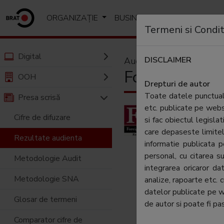
ORGANIZAȚIE
BUSINESS
ANALIZE SI R
Termeni si Condit
Digital
DISCLAIMER
Audiență
Foreign Policy
OOH
Drepturi de autor
Toate datele punctuale
Presa scrisă
etc. publicate pe web
Numele
Cifre de difuzare
si fac obiectul legislat
editorului:
care depaseste limitel
Rezultate audienta
informatie publicata
Periodicitate:
personal, cu citarea su
Metodologie Audit
Categorie:
integrarea oricaror d
Metodologie SNA
analize, rapoarte etc. 
Aria de difuzar
datelor publicate pe 
Glosar de termeni
de autor si poate fi pas
Tip:
Comparator cifre de