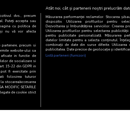
Atât noi, cât și partenerii noștri prelucrăm dat
zitivul dvs., precum
Măsurarea performanței reclamelor. Stocarea și/sa
al. Puteți accepta sau
dispozitiv. Utilizarea profilurilor pentru selec
2017
pagina cu politica de
Dezvoltarea și îmbunătățirea serviciilor. Crearea pr
Utilizarea profilurilor pentru selectarea publicității
i și nu vă vor afecta
CpA (mii)
CpA (%)
pentru publicitate personalizată. Măsurarea perf
datelor limitate pentru a selecta conținutul. Înțele
Livrare
combinații de date din surse diferite. Utilizarea
CpA
te partenere, precum si
publicitatea. Date precise de geolocație și identifica
ermite website-ului sa
Listă parteneri (furnizori)
 afisate in functie de
I National Nov15-Mai17
25
elelor de socializare si
 art. 15-22 din GDPR in
pot fi exercitate prin
i folosirea tuturor
e la stocarea/accesarea
AU SA MODIFIC SETARILE
legate de cookie strict