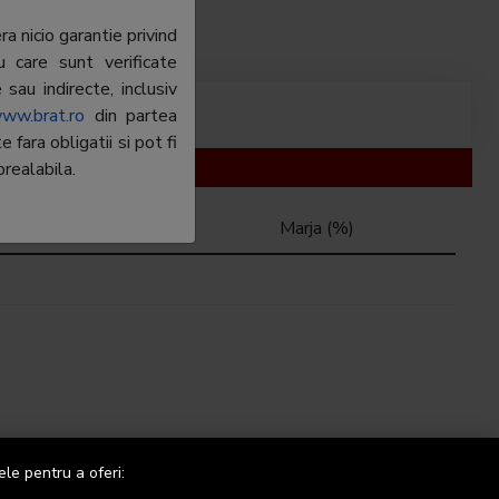
a nicio garantie privind
u care sunt verificate
sau indirecte, inclusiv
ww.brat.ro
din partea
fara obligatii si pot fi
realabila.
Marja mii
Marja (%)
ele pentru a oferi: