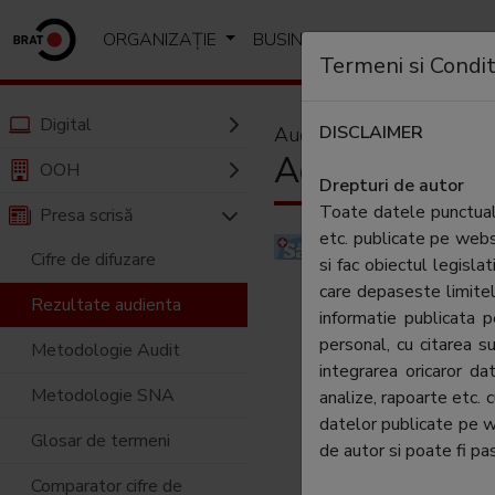
ORGANIZAȚIE
BUSINESS
ANALIZE SI R
Termeni si Condit
Digital
DISCLAIMER
Audiență
Adevarul San
OOH
Drepturi de autor
Toate datele punctuale
Presa scrisă
etc. publicate pe web
Numele
Cifre de difuzare
si fac obiectul legislat
editorului:
care depaseste limitel
Rezultate audienta
informatie publicata
Periodicitate:
personal, cu citarea su
Metodologie Audit
Categorie:
integrarea oricaror d
Metodologie SNA
analize, rapoarte etc. 
Aria de difuzar
datelor publicate pe 
Glosar de termeni
de autor si poate fi pas
Tip:
Comparator cifre de