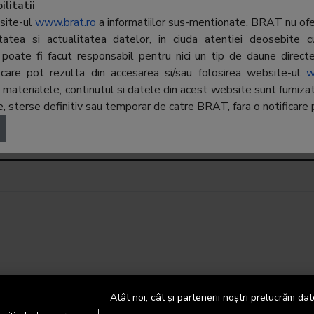
al:
Constantin Sandu/Cristian
litatii
Stancu
site-ul
www.brat.ro
a informatiilor sus-mentionate, BRAT nu ofer
ritatea si actualitatea datelor, in ciuda atentiei deosebite c
poate fi facut responsabil pentru nici un tip de daune directe 
r, care pot rezulta din accesarea si/sau folosirea website-ul
iență
w
terialele, continutul si datele din acest website sunt furnizate 
ie să fiți
 sterse definitiv sau temporar de catre BRAT, fara o notificare p
autentificat
CpA
CpA (%)
Atât noi, cât și partenerii noștri prelucrăm dat