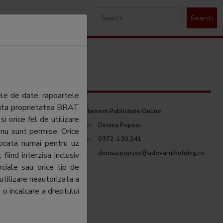
Search
ele de date, rapoartele
ezinta proprietatea BRAT
Departament Publicitate Online
si orice fel de utilizare
Director:
Denisa Popsor
 nu sunt permise. Orice
Telefon:
0372-130.241
tocata numai pentru uz
rulholding.ro
E-mail:
denisa.popsor@adevarulholding.ro
fiind interzisa inclusiv
ciale sau orice tip de
utilizare neautorizata a
 o incalcare a dreptului
arulholding.ro