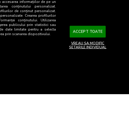
u accesarea informațiilor de pe un
tarea conținutului personalizat.
ofilurilor de conținut personalizat.
 personalizate. Crearea profilurilor
ormanței conținutului. Utilizarea
gerea publicului prin statistici sau
 de date limitate pentru a selecta
ACCEPT TOATE
rea prin scanarea dispozitivului.
VREAU SA MODIFIC
SETARILE INDIVIDUAL
26