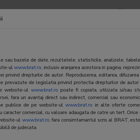
APOARTE
NEWSLETTERS
CONTACTE
LOGIN
ii
atate
 sau bazele de date, rezultatele, statisticile, analizele, tabel
site-ul
www.brat.ro
, inclusiv aranjarea acestora in pagina, repr
Departament Difuzare
Adevarul Holding SRL
iei privind drepturile de autor. Reproducerea, editarea, difuzarea 
Director:
Dana Zamfir
e prevazute de legislatia privind protectia drepturilor de autor
Telefon:
0372-130.133
 pe website-ul
www.brat.ro
poate fi copiata, utilizata si/sau s
E-mail:
dana.zamfir@adeva
rsei, fara un avantaj direct sau indirect, comercial sau economic, 
ate publice de pe website-ul
www.brat.ro
in alte oferte comer
Departament Publicitate Print
cu caracter comercial, cu valoare adaugata de catre un tert. Orice 
e:
National
Director:
Dana Butnaru
website-ul
www.brat.ro
, fara consimtamantul scris al BRAT, este
ibilă de judecata.
Telefon:
0372-130.100
Gratuita
E-mail:
dana.butnaru@adev