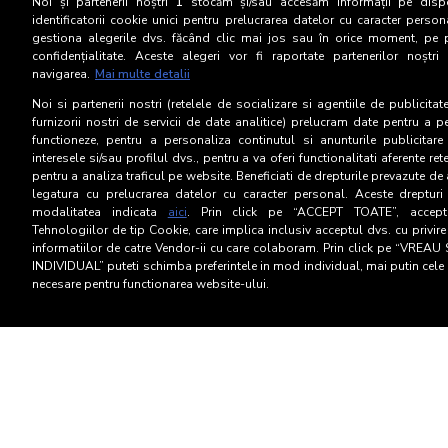
Noi și partenerii noștri
1
stocăm și/sau accesăm informații pe dispo
Coduri de bune practici
identificatorii cookie unici pentru prelucrarea datelor cu caracter person
gestiona alegerile dvs. făcând clic mai jos sau în orice moment, pe 
confidențialitate. Aceste alegeri vor fi raportate partenerilor noștr
navigarea.
Mai multe detalii
Noi si partenerii nostri (retelele de socializare si agentiile de publicita
furnizorii nostri de servicii de date analitice) prelucram date pentru a p
functioneze, pentru a personaliza continutul si anunturile publicitare
interesele si/sau profilul dvs., pentru a va oferi functionalitati aferente ret
pentru a analiza traficul pe website. Beneficiati de drepturile prevazute de
legatura cu prelucrarea datelor cu caracter personal. Aceste drepturi 
modalitatea indicata
aici
. Prin click pe “ACCEPT TOATE”, acceptat
Tehnologiilor de tip Cookie, care implica inclusiv acceptul dvs. cu privir
informatiilor de catre Vendor-ii cu care colaboram. Prin click pe “VRE
INDIVIDUAL” puteti schimba preferintele in mod individual, mai putin cele 
necesare pentru functionarea website-ului.
Termeni si Conditii
Confid