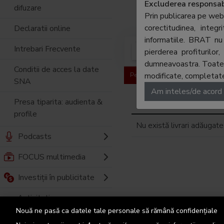
Director Gener
Excluderea responsabi
difuzare
Prin publicarea pe web
corectitudinea, integ
Declaratii online
informatiile. BRAT nu 
Intrebari Frecvente
Cifre de difuzare
pierderea profiturilo
Aud
dumneavoastra. Toate ma
Conditii de acces la date
Pentru a vedea toate datele trebu
modificate, completate,
SNA
Am inteles/de acord
Presa tiparita: audienta &
Livrare
profile
Nu există livrari adăugate
Podcasts
FOCUS multimedia
Investiții în publicitate
Activitati
educationale
Nouă ne pasă ca datele tale personale să rămână confidențiale