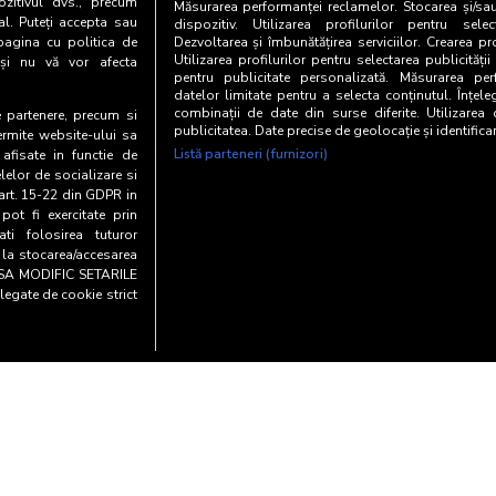
zitivul dvs., precum
Măsurarea performanței reclamelor. Stocarea și/sa
al. Puteți accepta sau
dispozitiv. Utilizarea profilurilor pentru selec
pagina cu politica de
Dezvoltarea și îmbunătățirea serviciilor. Crearea pr
Utilizarea profilurilor pentru selectarea publicității
i și nu vă vor afecta
pentru publicitate personalizată. Măsurarea perf
datelor limitate pentru a selecta conținutul. Înțele
combinații de date din surse diferite. Utilizarea
te partenere, precum si
publicitatea. Date precise de geolocație și identifica
ermite website-ului sa
Listă parteneri (furnizori)
 afisate in functie de
elelor de socializare si
 art. 15-22 din GDPR in
pot fi exercitate prin
i folosirea tuturor
e la stocarea/accesarea
AU SA MODIFIC SETARILE
legate de cookie strict
Copyright© 20
entialitate si cookies