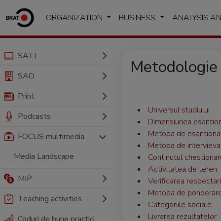
ORGANIZATION
BUSINESS
ANALYSIS A
SATI
Metodologi
SAO
Print
Universul studiului
Podcasts
Dimensiunea esantion
Metoda de esantiona
FOCUS multimedia
Metoda de intervieva
Media Landscape
Continutul chestionar
Activitatea de teren
MIP
Verificarea respectari
Metoda de ponderar
Teaching activities
Categoriile sociale
Livrarea rezultatelor
Coduri de bune practici