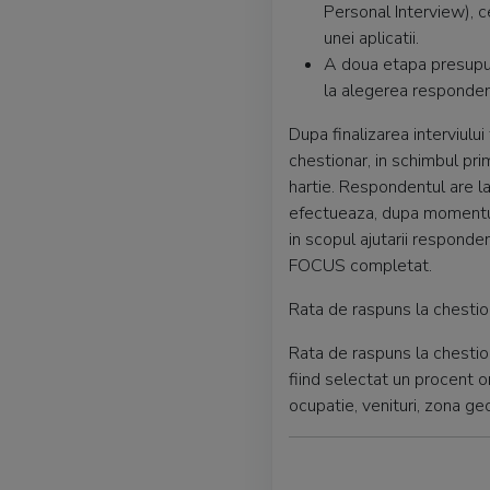
Personal Interview), c
unei aplicatii.
A doua etapa presup
la alegerea responden
Dupa finalizarea interviulu
chestionar, in schimbul pri
hartie. Respondentul are 
efectueaza, dupa momentul p
in scopul ajutarii responden
FOCUS completat.
Rata de raspuns la chestio
Rata de raspuns la chestio
fiind selectat un procent o
ocupatie, venituri, zona geo