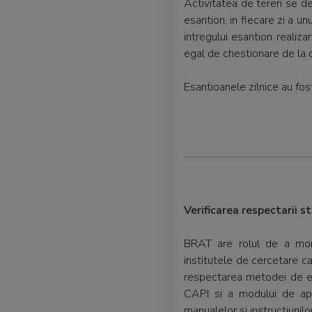
Activitatea de teren se des
esantion, in fiecare zi a u
intregului esantion realiz
egal de chestionare de la o 
Esantioanele zilnice au fos
Verificarea respectarii 
BRAT are rolul de a moni
institutele de cercetare c
respectarea metodei de esa
CAPI si a modului de apl
manualelor si instructiunilo