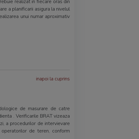
ebuie realizat in fiecare oras din
 a planificarii asigura la nivelul
realizarea unui numar aproximativ
inapoi la cuprins
odologice de masurare de catre
ienta . Verificarile BRAT vizeaza
i, a procedurilor de intervievare
 operatorilor de teren, conform