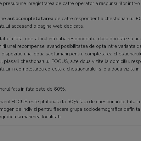
e presupune inregistrarea de catre operator a raspunsurilor intr-o
une
autocompletatarea
de catre respondent a chestionarului
F
tului accesand o pagina web dedicata.
i fata in fata, operatorul intreaba respondentul daca doreste sa a
mirii unei recompense, avand posibilitatea de opta intre varianta 
la dispozitie una-doua saptamani pentru completarea chestionaru
lasarii chestionarului FOCUS, alte doua vizite la domiciliul respo
tului in completarea corecta a chestionarului, si o a doua vizita in 
narul fata in fata este de 60%.
narul FOCUS este plafonata la 50% fata de chestionarele fata in fa
mogen de indivizi pentru fiecare grupa sociodemografica definita p
grafica si marimea localitatii.