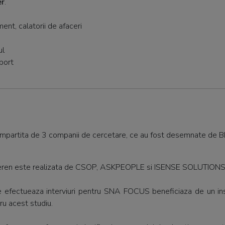
er
.
ent, calatorii de afaceri
ul
port
impartita de 3 companii de cercetare, ce au fost desemnate de BR
e teren este realizata de CSOP, ASKPEOPLE si ISENSE SOLUTIONS
ce efectueaza interviuri pentru SNA FOCUS beneficiaza de un inst
u acest studiu.