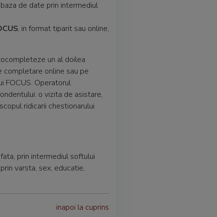
 baza de date prin intermediul
OCUS
, in format tiparit sau online,
utocompleteze un al doilea
de completare online sau pe
lui FOCUS. Operatorul
ndentului: o vizita de asistare,
scopul ridicarii chestionarului
ta, prin intermediul softului
rin varsta, sex, educatie,
inapoi la cuprins