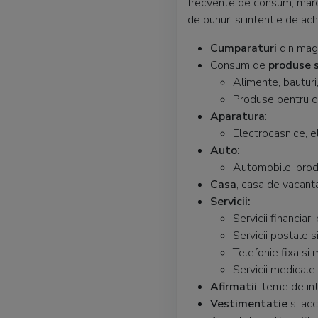
frecvente de consum, marci
de bunuri si intentie de ach
Cumparaturi
din maga
Consum de
produse s
Alimente, bauturi,
Produse pentru co
Aparatura
:
Electrocasnice, e
Auto
:
Automobile, produ
Casa
, casa de vacanta,
Servicii:
Servicii financiar-
Servicii postale si
Telefonie fixa si 
Servicii medicale.
Afirmatii
, teme de in
Vestimentatie
si acc