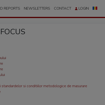
ND REPORTS
NEWSLETTERS
CONTACT
LOGIN
e FOCUS
ului
re
re
ului
i standardelor si conditiilor metodologice de masurare
e