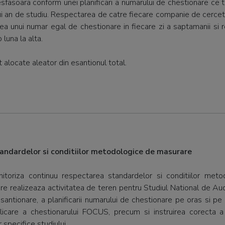
fasoara conform unei planificari a numarului de chestionare ce tr
nui an de studiu. Respectarea de catre fiecare companie de cercetare
area unui numar egal de chestionare in fiecare zi a saptamanii si 
luna la alta.
t alocate aleator din esantionul total.
standardelor si conditiilor metodologice de masurare
toriza continuu respectarea standardelor si conditiilor met
are realizeaza activitatea de teren pentru Studiul National de Aud
ntionare, a planificarii numarului de chestionare pe oras si pe z
icare a chestionarului FOCUS, precum si instruirea corecta a
r specifice studiului.