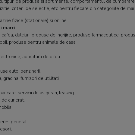
, tipuri de produse si sortimente, comportamentul de cumparare, at
izitie, criterii de selectie, etc pentru fiecare din categoriile de mai
zine fizice (stationare) si online.
i marci:
 cafea, dulciuri, produse de ingrijire, produse farmaceutice, produ
pii, produse pentru animale de casa.
lectronice, aparatura de birou.
se auto, benzinarii.
 gradina, furnizori de utilitati.
bancare, servicii de asigurari, leasing.
 de curierat.
mobila.
teres general.
esorii.