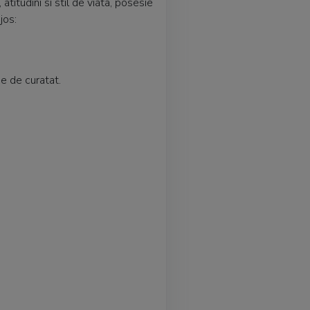
itudini si stil de viata, posesie
 jos:
se de curatat.