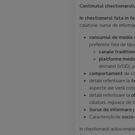
Continutul chestionarulu
In chestionarul fata in 
calatorie, surse de inform
consumul de media s
preferinte fata de tip
canale tradition
platforme media
demand (VOD), po
comportament
de c
detalii referitoare la
t
aspecte ale vietii coti
detalii referitoare la
o
calatorii, mijloace de 
Surse de informare
p
Caracteristicile
socio
In chestionarul autocompl