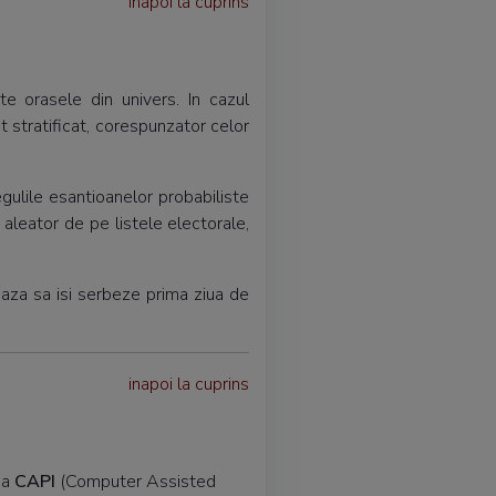
inapoi la cuprins
e orasele din univers. In cazul
at stratificat, corespunzator celor
egulile esantioanelor probabiliste
 aleator de pe listele electorale,
aza sa isi serbeze prima ziua de
inapoi la cuprins
da
CAPI
(Computer Assisted