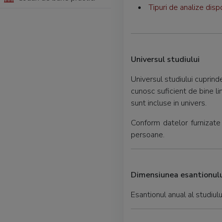
Tipuri de analize disp
Universul studiului
Universul studiului cuprind
cunosc suficient de bine li
sunt incluse in univers.
Conform datelor furnizate
persoane.
Dimensiunea esantionulu
Esantionul anual al studiu