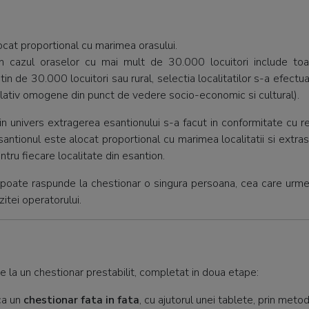
ocat proportional cu marimea orasului.
 cazul oraselor cu mai mult de 30.000 locuitori include toat
tin de 30.000 locuitori sau rural, selectia localitatilor s-a efectu
relativ omogene din punct de vedere socio-economic si cultural).
in univers extragerea esantionului s-a facut in conformitate cu r
santionul este alocat proportional cu marimea localitatii si extras
ntru fiecare localitate din esantion.
i poate raspunde la chestionar o singura persoana, cea care urme
itei operatorului.
la un chestionar prestabilit, completat in doua etape:
ca un
chestionar fata in fata
, cu ajutorul unei tablete, prin meto