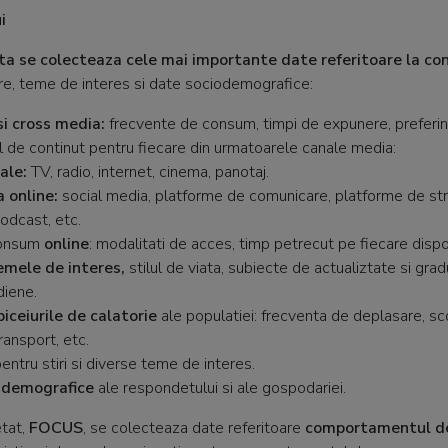
i
fata se colecteaza cele mai importante date referitoare la c
are, teme de interes si date sociodemografice:
i cross media:
frecvente de consum, timpi de expunere, preferin
ul de continut pentru fiecare din urmatoarele canale media:
ale:
TV, radio, internet, cinema, panotaj.
 online:
social media, platforme de comunicare, platforme de st
dcast, etc.
onsum
online
: modalitati de acces, timp petrecut pe fiecare dispoz
emele de interes,
stilul de viata, subiecte de actualiztate si grad
diene.
biceiurile de calatorie
ale populatiei: frecventa de deplasare, sco
transport, etc.
entru stiri si diverse teme de interes.
-demografice
ale respondetului si ale gospodariei.
etat,
FOCUS
, se colecteaza date referitoare
comportamentul de 