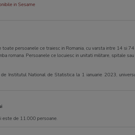
onibile in Sesame
e toate persoanele ce traiesc in Romania, cu varsta intre 14 si 74 d
mba romana. Persoanele ce locuiesc in unitati militare, spitale sau 
 de Institutul National de Statistica la 1 ianuarie 2023, univer
i
lui este de 11.000 persoane.