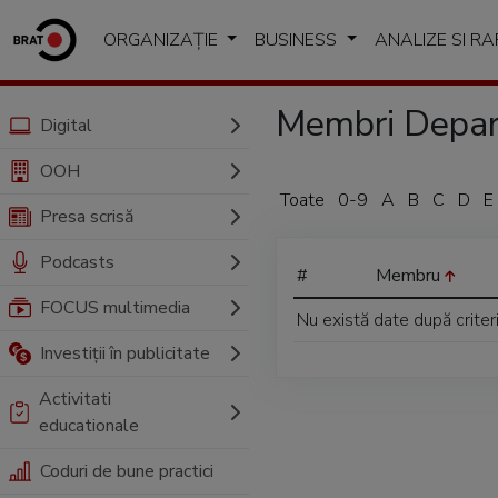
ORGANIZAȚIE
BUSINESS
ANALIZE SI R
Membri Depar
Digital
OOH
Toate
0-9
A
B
C
D
E
Presa scrisă
Podcasts
#
Membru
FOCUS multimedia
Nu există date după criter
Investiții în publicitate
Activitati
educationale
Coduri de bune practici