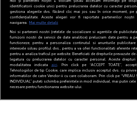
Noi și partenerii noștri
1
stocăm și/sau accesăm informații pe dispo
identificatorii cookie unici pentru prelucrarea datelor cu caracter person
gestiona alegerile dvs. făcând clic mai jos sau în orice moment, pe 
confidențialitate. Aceste alegeri vor fi raportate partenerilor noștr
navigarea.
Mai multe detalii
Noi si partenerii nostri (retelele de socializare si agentiile de publicita
furnizorii nostri de servicii de date analitice) prelucram date pentru a p
functioneze, pentru a personaliza continutul si anunturile publicitare
interesele si/sau profilul dvs., pentru a va oferi functionalitati aferente ret
pentru a analiza traficul pe website. Beneficiati de drepturile prevazute de
legatura cu prelucrarea datelor cu caracter personal. Aceste drepturi 
modalitatea indicata
aici
. Prin click pe “ACCEPT TOATE”, acceptat
Tehnologiilor de tip Cookie, care implica inclusiv acceptul dvs. cu privir
informatiilor de catre Vendor-ii cu care colaboram. Prin click pe “VRE
INDIVIDUAL” puteti schimba preferintele in mod individual, mai putin cele 
necesare pentru functionarea website-ului.
Termeni si Conditii
Confid