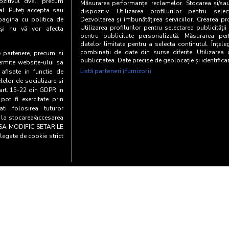
zitivul dvs., precum
Măsurarea performanței reclamelor. Stocarea și/sa
al. Puteți accepta sau
dispozitiv. Utilizarea profilurilor pentru selec
pagina cu politica de
Dezvoltarea și îmbunătățirea serviciilor. Crearea pr
Utilizarea profilurilor pentru selectarea publicității
i și nu vă vor afecta
pentru publicitate personalizată. Măsurarea perf
datelor limitate pentru a selecta conținutul. Înțele
combinații de date din surse diferite. Utilizarea
te partenere, precum si
publicitatea. Date precise de geolocație și identifica
ermite website-ului sa
Listă parteneri (furnizori)
 afisate in functie de
elelor de socializare si
 art. 15-22 din GDPR in
pot fi exercitate prin
i folosirea tuturor
e la stocarea/accesarea
AU SA MODIFIC SETARILE
legate de cookie strict
Copyright© 20
entialitate si cookies