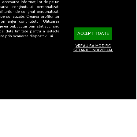
u accesarea informațiilor de pe un
tarea conținutului personalizat.
ofilurilor de conținut personalizat.
 personalizate. Crearea profilurilor
ormanței conținutului. Utilizarea
gerea publicului prin statistici sau
 de date limitate pentru a selecta
ACCEPT TOATE
rea prin scanarea dispozitivului.
VREAU SA MODIFIC
SETARILE INDIVIDUAL
26