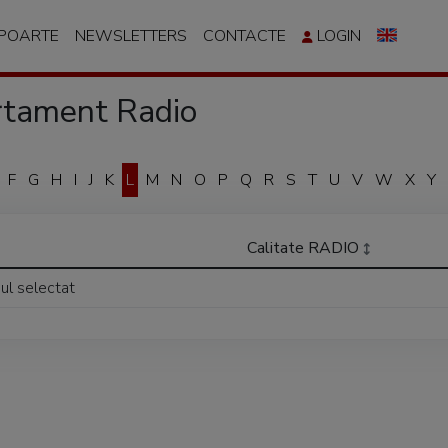
APOARTE
NEWSLETTERS
CONTACTE
LOGIN
tament Radio
F
G
H
I
J
K
L
M
N
O
P
Q
R
S
T
U
V
W
X
Y
Calitate RADIO
iul selectat