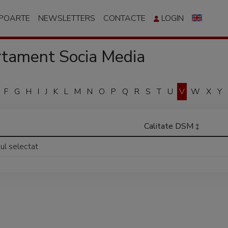
APOARTE
NEWSLETTERS
CONTACTE
LOGIN
tament Socia Media
F
G
H
I
J
K
L
M
N
O
P
Q
R
S
T
U
V
W
X
Y
Calitate DSM
iul selectat