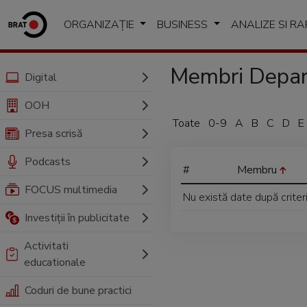
ORGANIZAȚIE
BUSINESS
ANALIZE SI R
Membri Depar
Digital
OOH
Toate
0-9
A
B
C
D
E
Presa scrisă
Podcasts
#
Membru
FOCUS multimedia
Nu există date după criter
Investiții în publicitate
Activitati
educationale
Coduri de bune practici