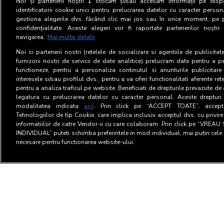
Noi și partenerii noștri
1
stocăm și/sau accesăm informații pe dispo
identificatorii cookie unici pentru prelucrarea datelor cu caracter person
gestiona alegerile dvs. făcând clic mai jos sau în orice moment, pe 
confidențialitate. Aceste alegeri vor fi raportate partenerilor noștr
navigarea.
Mai multe detalii
Noi si partenerii nostri (retelele de socializare si agentiile de publicita
furnizorii nostri de servicii de date analitice) prelucram date pentru a p
functioneze, pentru a personaliza continutul si anunturile publicitare
interesele si/sau profilul dvs., pentru a va oferi functionalitati aferente ret
pentru a analiza traficul pe website. Beneficiati de drepturile prevazute de
legatura cu prelucrarea datelor cu caracter personal. Aceste drepturi 
modalitatea indicata
aici
. Prin click pe “ACCEPT TOATE”, acceptat
Tehnologiilor de tip Cookie, care implica inclusiv acceptul dvs. cu privir
informatiilor de catre Vendor-ii cu care colaboram. Prin click pe “VRE
INDIVIDUAL” puteti schimba preferintele in mod individual, mai putin cele 
necesare pentru functionarea website-ului.
Termeni si Conditii
Confid