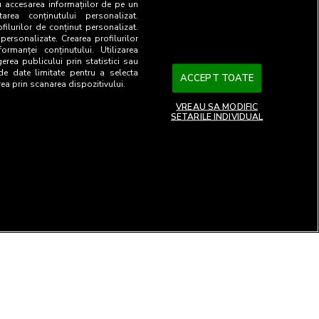
u accesarea informațiilor de pe un
tarea conținutului personalizat.
ofilurilor de conținut personalizat.
 personalizate. Crearea profilurilor
ormanței conținutului. Utilizarea
gerea publicului prin statistici sau
 de date limitate pentru a selecta
ACCEPT TOATE
rea prin scanarea dispozitivului.
VREAU SA MODIFIC
SETARILE INDIVIDUAL
26