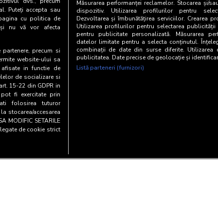
zitivul dvs., precum
Măsurarea performanței reclamelor. Stocarea și/sa
al. Puteți accepta sau
dispozitiv. Utilizarea profilurilor pentru selec
pagina cu politica de
Dezvoltarea și îmbunătățirea serviciilor. Crearea pr
Utilizarea profilurilor pentru selectarea publicității
i și nu vă vor afecta
pentru publicitate personalizată. Măsurarea perf
datelor limitate pentru a selecta conținutul. Înțele
combinații de date din surse diferite. Utilizarea
te partenere, precum si
publicitatea. Date precise de geolocație și identifica
ermite website-ului sa
Listă parteneri (furnizori)
 afisate in functie de
elelor de socializare si
 art. 15-22 din GDPR in
pot fi exercitate prin
i folosirea tuturor
e la stocarea/accesarea
AU SA MODIFIC SETARILE
legate de cookie strict
Copyright© 20
entialitate si cookies