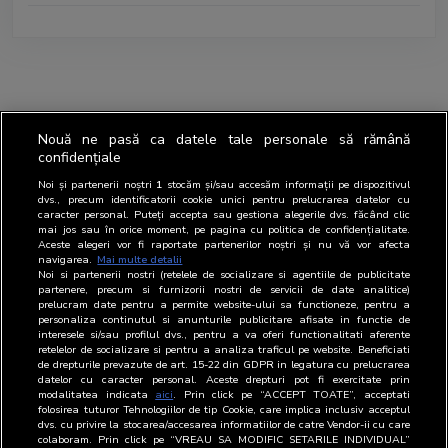
Nouă ne pasă ca datele tale personale să rămână
confidențiale
Noi și partenerii noștri
1
stocăm și/sau accesăm informații pe dispozitivul
dvs., precum identificatorii cookie unici pentru prelucrarea datelor cu
caracter personal. Puteți accepta sau gestiona alegerile dvs. făcând clic
mai jos sau în orice moment, pe pagina cu politica de confidențialitate.
Aceste alegeri vor fi raportate partenerilor noștri și nu vă vor afecta
navigarea.
Mai multe detalii
Noi si partenerii nostri (retelele de socializare si agentiile de publicitate
partenere, precum si furnizorii nostri de servicii de date analitice)
prelucram date pentru a permite website-ului sa functioneze, pentru a
personaliza continutul si anunturile publicitare afisate in functie de
interesele si/sau profilul dvs., pentru a va oferi functionalitati aferente
retelelor de socializare si pentru a analiza traficul pe website. Beneficiati
de drepturile prevazute de art. 15-22 din GDPR in legatura cu prelucrarea
datelor cu caracter personal. Aceste drepturi pot fi exercitate prin
modalitatea indicata
aici
. Prin click pe “ACCEPT TOATE”, acceptati
folosirea tuturor Tehnologiilor de tip Cookie, care implica inclusiv acceptul
dvs. cu privire la stocarea/accesarea informatiilor de catre Vendor-ii cu care
colaboram. Prin click pe “VREAU SA MODIFIC SETARILE INDIVIDUAL”