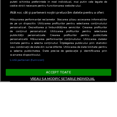
puteti schimba preferintele in mod individual, mai putin cele legate de
cookie strict necesare pentru functionarea website-ului.
Atât noi, cât și partenerii noștri prelucrăm datele pentru a oferi:
Măsurarea performanței reclamelor. Stocarea și/sau accesarea informațiilor
de pe un dispozitiv. Utilizarea profilurilor pentru selectarea conținutului
personalizat. Dezvoltarea și îmbunătățirea serviciilor. Crearea profilurilor
de conținut personalizat. Utilizarea profilurilor pentru selectarea
publicității personalizate. Crearea profilurilor pentru publicitate
personalizată. Măsurarea performanței conținutului. Utilizarea datelor
limitate pentru a selecta conținutul. Înțelegerea publicului prin statistici
sau combinații de date din surse diferite. Utilizarea de date limitate pentru
a selecta publicitatea. Date precise de geolocație și identificarea prin
scanarea dispozitivului.
Listă parteneri (furnizori)
ACCEPT TOATE
VREAU SA MODIFIC SETARILE INDIVIDUAL
Termeni si Conditii
Confidentialitate si cookies