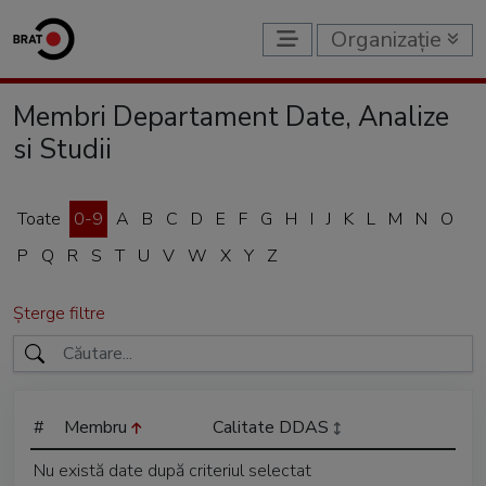
Organizație
Membri Departament Date, Analize
si Studii
Toate
0-9
A
B
C
D
E
F
G
H
I
J
K
L
M
N
O
P
Q
R
S
T
U
V
W
X
Y
Z
Șterge filtre
#
Membru
Calitate DDAS
Nu există date după criteriul selectat