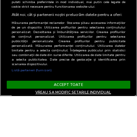
puteti schimba preferintele in mod individual, mai putin cele legate de
cookie strict necesare pentru functionarea website-ului.
Atât noi, cât și partenerii noștri prelucrăm datele pentru a oferi:
Măsurarea performanței reclamelor. Stocarea și/sau accesarea informațiilor
de pe un dispozitiv. Utilizarea profilurilor pentru selectarea conținutului
personalizat. Dezvoltarea și îmbunătățirea serviciilor. Crearea profilurilor
de conținut personalizat. Utilizarea profilurilor pentru selectarea
publicității personalizate. Crearea profilurilor pentru publicitate
personalizată. Măsurarea performanței conținutului. Utilizarea datelor
limitate pentru a selecta conținutul. Înțelegerea publicului prin statistici
sau combinații de date din surse diferite. Utilizarea de date limitate pentru
a selecta publicitatea. Date precise de geolocație și identificarea prin
scanarea dispozitivului.
Listă parteneri (furnizori)
ACCEPT TOATE
VREAU SA MODIFIC SETARILE INDIVIDUAL
Termeni si Conditii
Confidentialitate si cookies