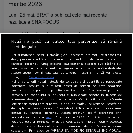
martie 2026
Luni, 25 mai, BRAT a publicat cele mai recente
rezultatele SNA FOCUS.
Această bază conține rezultate refeitoare la consumul
de produse și servicii măsurate la nivel national în
Nouă ne pasă ca datele tale personale să rămână
confidențiale
perioada ianuarie 2026 - martie 2026.
Noi și partenerii noștri
1
stocăm și/sau accesăm informații pe dispozitivul
dvs., precum identificatorii cookie unici pentru prelucrarea datelor cu
Suplimentar, BRAT a publicat si cele mai noi cifre de
caracter personal. Puteți accepta sau gestiona alegerile dvs. făcând clic
mai jos sau în orice moment, pe pagina cu politica de confidențialitate.
audienta pentru publicatiile tiparite aferente perioadei de
Aceste alegeri vor fi raportate partenerilor noștri și nu vă vor afecta
masurare aprilie 2024 - martie 2026.
navigarea.
Mai multe detalii
Noi si partenerii nostri (retelele de socializare si agentiile de publicitate
partenere, precum si furnizorii nostri de servicii de date analitice)
prelucram date pentru a permite website-ului sa functioneze, pentru a
Lista companiilor autorizate să foloseasca baza de
personaliza continutul si anunturile publicitare afisate in functie de
date o găsiți în pagina
beneficiari autorizați
.
interesele si/sau profilul dvs., pentru a va oferi functionalitati aferente
retelelor de socializare si pentru a analiza traficul pe website. Beneficiati
de drepturile prevazute de art. 15-22 din GDPR in legatura cu prelucrarea
Rezultatele de audiență aferente noii livrari sunt
datelor cu caracter personal. Aceste drepturi pot fi exercitate prin
modalitatea indicata
aici
. Prin click pe “ACCEPT TOATE”, acceptati
disponibile
pagina rezultate audiență
.
folosirea tuturor Tehnologiilor de tip Cookie, care implica inclusiv acceptul
dvs. cu privire la stocarea/accesarea informatiilor de catre Vendor-ii cu care
colaboram. Prin click pe “VREAU SA MODIFIC SETARILE INDIVIDUAL”