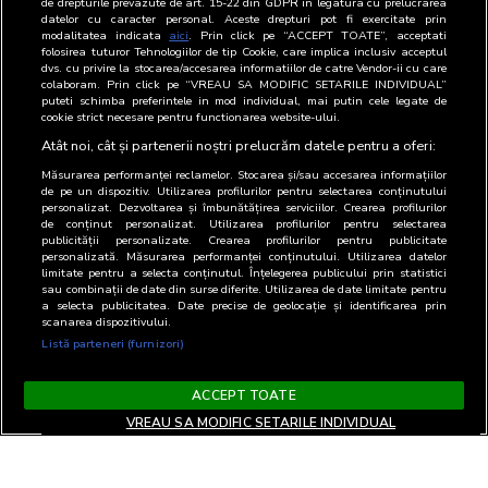
de drepturile prevazute de art. 15-22 din GDPR in legatura cu prelucrarea
publicitare desfÄƒÅŸurate în cadrul publicaÅ£iilor
datelor cu caracter personal. Aceste drepturi pot fi exercitate prin
modalitatea indicata
aici
. Prin click pe “ACCEPT TOATE”, acceptati
tipÄƒrite, emisiunilor staÅ£iilor radio, site-uri web ÅŸi
folosirea tuturor Tehnologiilor de tip Cookie, care implica inclusiv acceptul
locaÅ£ii OOH, utilizand standarde comune de
dvs. cu privire la stocarea/accesarea informatiilor de catre Vendor-ii cu care
colaboram. Prin click pe “VREAU SA MODIFIC SETARILE INDIVIDUAL”
monitorizare ÅŸi raportare pentru cele 4 medii.
puteti schimba preferintele in mod individual, mai putin cele legate de
Pentru mai multe informatii ne puteti contacta la
cookie strict necesare pentru functionarea website-ului.
comunicare@brat.ro sau 0722 755 220, Arina Ureche.
Atât noi, cât și partenerii noștri prelucrăm datele pentru a oferi:
Măsurarea performanței reclamelor. Stocarea și/sau accesarea informațiilor
de pe un dispozitiv. Utilizarea profilurilor pentru selectarea conținutului
personalizat. Dezvoltarea și îmbunătățirea serviciilor. Crearea profilurilor
de conținut personalizat. Utilizarea profilurilor pentru selectarea
publicității personalizate. Crearea profilurilor pentru publicitate
personalizată. Măsurarea performanței conținutului. Utilizarea datelor
limitate pentru a selecta conținutul. Înțelegerea publicului prin statistici
sau combinații de date din surse diferite. Utilizarea de date limitate pentru
a selecta publicitatea. Date precise de geolocație și identificarea prin
scanarea dispozitivului.
Listă parteneri (furnizori)
ACCEPT TOATE
VREAU SA MODIFIC SETARILE INDIVIDUAL