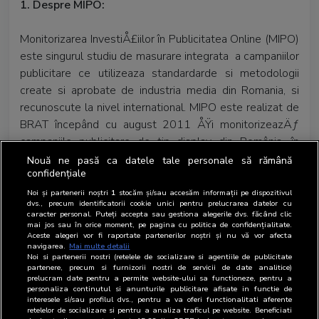
1.
Despre MIPO:
Monitorizarea InvestiÅ£iilor în Publicitatea Online (MIPO)
este singurul studiu de masurare integrata a campaniilor
publicitare ce utilizeaza standardarde si metodologii
create si aprobate de industria media din Romania, si
recunoscute la nivel international. MIPO este realizat de
BRAT începând cu august 2011 ÅŸi monitorizeazÄƒ
campaniile publicitare de tip display din România, în
monitorizarea volumelor la ratecard nefiind incluse
Nouă ne pasă ca datele tale personale să rămână
confidențiale
campaniile livrate prin sisteme de tip programatic sau
prin site-uri specializate (ex: google, profishare,
Noi și partenerii noștri
1
stocăm și/sau accesăm informații pe dispozitivul
dvs., precum identificatorii cookie unici pentru prelucrarea datelor cu
facebook etc.), pentru cele din urmÄƒ monitorizarea
caracter personal. Puteți accepta sau gestiona alegerile dvs. făcând clic
furnizând doar prezenÅ£a campaniilor publicitare ÅŸi nu
mai jos sau în orice moment, pe pagina cu politica de confidențialitate.
Aceste alegeri vor fi raportate partenerilor noștri și nu vă vor afecta
volumul înregistrat de acestea.
navigarea.
Mai multe detalii
Noi si partenerii nostri (retelele de socializare si agentiile de publicitate
MIPO este parte integranta din Monitorizarea
partenere, precum si furnizorii nostri de servicii de date analitice)
InvestiÅ£iilor în Publicitate (MIP), studiul realizat de
prelucram date pentru a permite website-ului sa functioneze, pentru a
personaliza continutul si anunturile publicitare afisate in functie de
BRAT ce pune la dispoziÅ£ia pieÅ£ii de media ÅŸi
interesele si/sau profilul dvs., pentru a va oferi functionalitati aferente
publicitate, informaÅ£ii complete despre campaniile
retelelor de socializare si pentru a analiza traficul pe website. Beneficiati