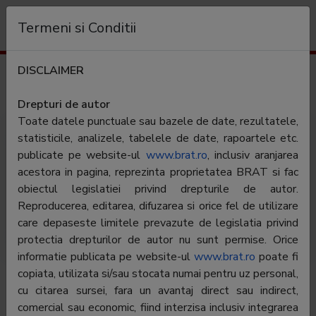
Organizație
Termeni si Conditii
DISCLAIMER
Rezultate SNA FOCUS
Drepturi de autor
Pentru a vedea toate datele trebuie să fiți
autentificat
Toate datele punctuale sau bazele de date, rezultatele,
statisticile, analizele, tabelele de date, rapoartele etc.
publicate pe website-ul
www.brat.ro
, inclusiv aranjarea
DATA LIVRĂRII
acestora in pagina, reprezinta proprietatea BRAT si fac
obiectul legislatiei privind drepturile de autor.
#
Proprietate
Data livrării
Reproducerea, editarea, difuzarea si orice fel de utilizare
1
SNA National Apr24-Mar26
25.05.2026
care depaseste limitele prevazute de legislatia privind
protectia drepturilor de autor nu sunt permise. Orice
informatie publicata pe website-ul
www.brat.ro
poate fi
copiata, utilizata si/sau stocata numai pentru uz personal,
cu citarea sursei, fara un avantaj direct sau indirect,
comercial sau economic, fiind interzisa inclusiv integrarea