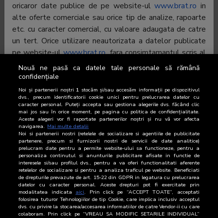
oricaror date publice de pe website-ul
www.brat.ro
in
alte oferte comerciale sau orice tip de analize, rapoarte
etc. cu caracter comercial, cu valoare adaugata de catre
un tert. Orice utilizare neautorizata a datelor publicate
pe website-ul
www.brat.ro
, fara consimtamantul scris al
BRAT, este o incalcare a dreptului de autor si poate fi
Nouă ne pasă ca datele tale personale să rămână
pasibilă de judecata.
confidențiale
Noi și partenerii noștri
1
stocăm și/sau accesăm informații pe dispozitivul
dvs., precum identificatorii cookie unici pentru prelucrarea datelor cu
Excluderea responsabilitatii
caracter personal. Puteți accepta sau gestiona alegerile dvs. făcând clic
Prin publicarea pe website-ul
www.brat.ro
a informatiilor
mai jos sau în orice moment, pe pagina cu politica de confidențialitate.
Aceste alegeri vor fi raportate partenerilor noștri și nu vă vor afecta
sus-mentionate, BRAT nu ofera nicio garantie privind
navigarea.
Mai multe detalii
corectitudinea, integritatea si actualitatea datelor, in
Noi si partenerii nostri (retelele de socializare si agentiile de publicitate
partenere, precum si furnizorii nostri de servicii de date analitice)
ciuda atentiei deosebite cu care sunt verificate
prelucram date pentru a permite website-ului sa functioneze, pentru a
personaliza continutul si anunturile publicitare afisate in functie de
informatiile. BRAT nu poate fi facut responsabil pentru
interesele si/sau profilul dvs., pentru a va oferi functionalitati aferente
nici un tip de daune directe sau indirecte, inclusiv
retelelor de socializare si pentru a analiza traficul pe website. Beneficiati
de drepturile prevazute de art. 15-22 din GDPR in legatura cu prelucrarea
pierderea profiturilor, care pot rezulta din accesarea
datelor cu caracter personal. Aceste drepturi pot fi exercitate prin
si/sau folosirea website-ul
www.brat.ro
din partea
modalitatea indicata
aici
. Prin click pe “ACCEPT TOATE”, acceptati
folosirea tuturor Tehnologiilor de tip Cookie, care implica inclusiv acceptul
dumneavoastra. Toate materialele, continutul si datele
dvs. cu privire la stocarea/accesarea informatiilor de catre Vendor-ii cu care
colaboram. Prin click pe “VREAU SA MODIFIC SETARILE INDIVIDUAL”
din acest website sunt furnizate fara obligatii si pot fi