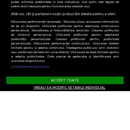
puteti schimba preferintele in mod individual, mai putin cele legate de
modificate, completate, sterse definitiv sau temporar de
cookie strict necesare pentru functionarea website-ului.
catre BRAT, fara o notificare prealabila.
Atât noi, cât și partenerii noștri prelucrăm datele pentru a oferi:
Am inteles/de acord
Măsurarea performanței reclamelor. Stocarea și/sau accesarea informațiilor
de pe un dispozitiv. Utilizarea profilurilor pentru selectarea conținutului
personalizat. Dezvoltarea și îmbunătățirea serviciilor. Crearea profilurilor
de conținut personalizat. Utilizarea profilurilor pentru selectarea
publicității personalizate. Crearea profilurilor pentru publicitate
personalizată. Măsurarea performanței conținutului. Utilizarea datelor
limitate pentru a selecta conținutul. Înțelegerea publicului prin statistici
sau combinații de date din surse diferite. Utilizarea de date limitate pentru
a selecta publicitatea. Date precise de geolocație și identificarea prin
scanarea dispozitivului.
Listă parteneri (furnizori)
ACCEPT TOATE
VREAU SA MODIFIC SETARILE INDIVIDUAL
Termeni si Conditii
Confidentialitate si cookies