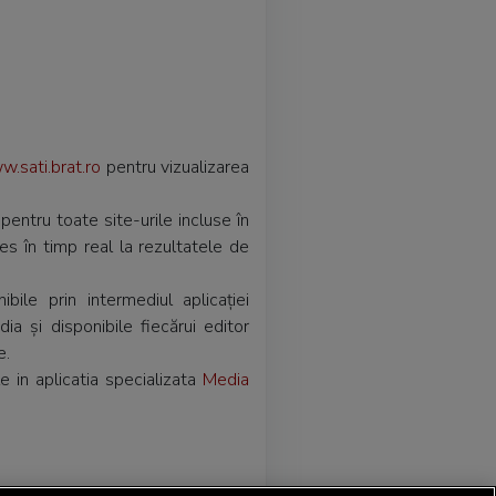
.sati.brat.ro
pentru vizualizarea
pentru toate site-urile incluse în
ces în timp real la rezultatele de
ile prin intermediul aplicației
a și disponibile fiecărui editor
e.
le in aplicatia specializata
Media