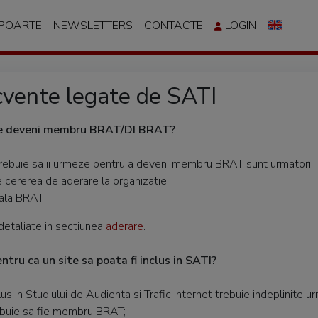
APOARTE
NEWSLETTERS
CONTACTE
LOGIN
ecvente legate de SATI
ie deveni membru BRAT/DI BRAT?
rebuie sa ii urmeze pentru a deveni membru BRAT sunt urmatorii:
e cererea de aderare la organizatie
uala BRAT
detaliate in sectiunea
aderare
.
entru ca un site sa poata fi inclus in SATI?
lus in Studiului de Audienta si Trafic Internet trebuie indeplinite u
rebuie sa fie membru BRAT;