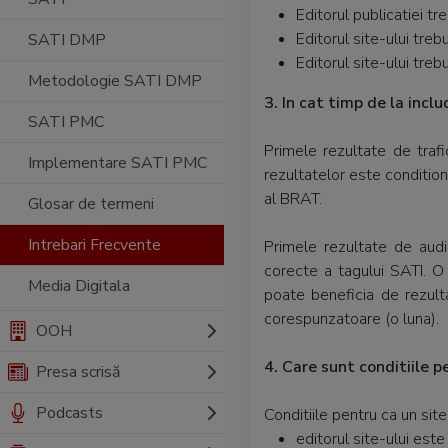
Editorul publicatiei t
Editorul site-ului tre
SATI DMP
Editorul site-ului treb
Metodologie SATI DMP
3. In cat timp de la incl
SATI PMC
Primele rezultate de traf
Implementare SATI PMC
rezultatelor este conditio
al BRAT.
Glosar de termeni
Intrebari Frecvente
Primele rezultate de audi
corecte a tagului SATI. O
Media Digitala
poate beneficia de rezult
corespunzatoare (o luna).
OOH
4. Care sunt conditiile 
Presa scrisă
Podcasts
Conditiile pentru ca un sit
editorul site-ului es