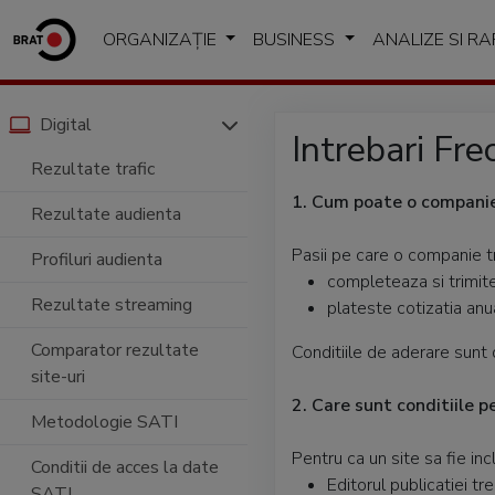
ORGANIZAȚIE
BUSINESS
ANALIZE SI R
Digital
Intrebari Fr
Rezultate trafic
1. Cum poate o compan
Rezultate audienta
Pasii pe care o companie t
Profiluri audienta
completeaza si trimit
Rezultate streaming
plateste cotizatia an
Comparator rezultate
Conditiile de aderare sunt 
site-uri
2. Care sunt conditiile p
Metodologie SATI
Pentru ca un site sa fie inc
Conditii de acces la date
Editorul publicatiei t
SATI