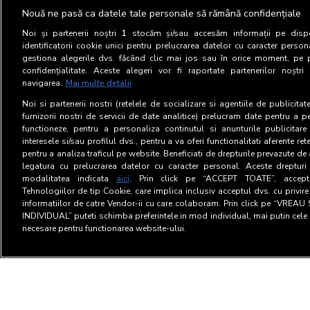
Nu, prin Client Unic se int
Nouă ne pasă ca datele tale personale să rămână confidențiale
unor alte informatii. Numa
Noi și partenerii noștri
1
stocăm și/sau accesăm informații pe dispo
persoane care au vizitat si
identificatorii cookie unici pentru prelucrarea datelor cu caracter person
gestiona alegerile dvs. făcând clic mai jos sau în orice moment, pe 
7. De ce rezultatele de t
confidențialitate. Aceste alegeri vor fi raportate partenerilor noștr
navigarea.
Mai multe detalii
alt sistem de masurare?
Noi si partenerii nostri (retelele de socializare si agentiile de publicita
furnizorii nostri de servicii de date analitice) prelucram date pentru a p
Diferentele in rezultate s
functioneze, pentru a personaliza continutul si anunturile publicitare
clienti unici ai unui site i
interesele si/sau profilul dvs., pentru a va oferi functionalitati aferente ret
browserelor cookie-disabled
pentru a analiza traficul pe website. Beneficiati de drepturile prevazute de
legatura cu prelucrarea datelor cu caracter personal. Aceste drepturi 
modalitatea indicata
aici
. Prin click pe “ACCEPT TOATE”, acceptat
Tehnologiilor de tip Cookie, care implica inclusiv acceptul dvs. cu privir
informatiilor de catre Vendor-ii cu care colaboram. Prin click pe “VRE
INDIVIDUAL” puteti schimba preferintele in mod individual, mai putin cele 
necesare pentru functionarea website-ului.