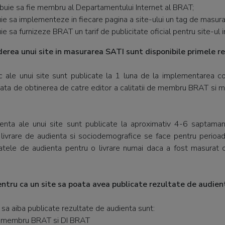
rebuie sa fie membru al Departamentului Internet al BRAT;
buie sa implementeze in fiecare pagina a site-ului un tag de masurar
uie sa furnizeze BRAT un tarif de publicitate oficial pentru site-ul 
uderea unui site in masurarea SATI sunt disponibile primele re
ic ale unui site sunt publicate la 1 luna de la implementarea co
nata de obtinerea de catre editor a calitatii de membru BRAT si
enta ale unui site sunt publicate la aproximativ 4-6 saptamani
 livrare de audienta si sociodemografice se face pentru perioade
atele de audienta pentru o livrare numai daca a fost masurat c
pentru ca un site sa poata avea publicate rezultate de audien
e sa aiba publicate rezultate de audienta sunt:
te membru BRAT si DI BRAT