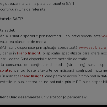
registreaza intarzieri la plata contributiei SATI
continuu in luna de referinta.
ltatele SATI?
te astfel:
ă SATI sunt disponibile prin intermediul aplicației specializată
www
evaluarea planurilor de media.
 SATI sunt disponibile prin aplicația specializată
www.sati.brat.ro
 dar și în
Piano Insight
, o aplicație specializata care oferă ac
iecărui editor. Sunt disponibile toate metricile de trafic.
e la consumul de conținut multimedia (streaming) sunt disponib
.brat.ro
pentru toate site-urile ce măsoară conținutul multimedi
i în aplicația
Piano Insight
, care permite acces în timp real la dat
vestitiile in publicitatea online obtinute prin MIPO sunt disponibi
 Client Unic desemneaza un vizitator (o persoana)?