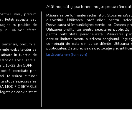
elege un browser, identificat de sistemul de masurare prin interm
Atât noi, cât și partenerii noștri prelucrăm dat
rul de Clienti Unici ai unui site intr-o unitate de timp poate 
zitivul dvs., precum
te-ul.
Măsurarea performanței reclamelor. Stocarea și/sa
al. Puteți accepta sau
dispozitiv. Utilizarea profilurilor pentru selec
pagina cu politica de
Dezvoltarea și îmbunătățirea serviciilor. Crearea pr
rafic ale unui site masurat in SATI difera de rezultatele ace
Utilizarea profilurilor pentru selectarea publicității
i și nu vă vor afecta
pentru publicitate personalizată. Măsurarea perf
datelor limitate pentru a selecta conținutul. Înțele
combinații de date din surse diferite. Utilizarea
te partenere, precum si
publicitatea. Date precise de geolocație și identifica
ermite website-ului sa
unt explicate prin diferentele de metodologie sau algoritmi de a
Listă parteneri (furnizori)
 afisate in functie de
ntr-o perioada de timp se iau in calcul de obicei numarul de cookies 
elelor de socializare si
, combinatii de variabile de genul user-agent - OS (tip/versiune),
 art. 15-22 din GDPR in
pot fi exercitate prin
i folosirea tuturor
e la stocarea/accesarea
AU SA MODIFIC SETARILE
legate de cookie strict