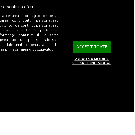
ediul cookies sau prin intermediul
ele pentru a oferi:
diferi semnificativ de numarul de
u accesarea informațiilor de pe un
tarea conținutului personalizat.
ofilurilor de conținut personalizat.
luiasi site masurat folosind un
 personalizate. Crearea profilurilor
ormanței conținutului. Utilizarea
gerea publicului prin statistici sau
 de date limitate pentru a selecta
ACCEPT TOATE
rea prin scanarea dispozitivului.
gregare. In calculul numarului de
VREAU SA MODIFIC
identificati de sistem si, in cazul
SETARILE INDIVIDUAL
 browser (tip/versiune), etc.