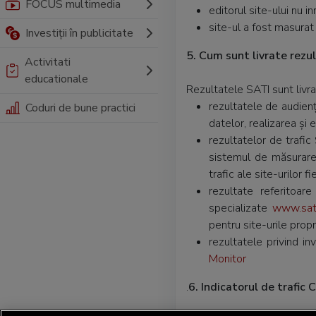
FOCUS multimedia
editorul site-ului nu in
site-ul a fost masurat 
Investiții în publicitate
5. Cum sunt livrate rezu
Activitati
educationale
Rezultatele SATI sunt livra
rezultatele de audienț
Coduri de bune practici
datelor, realizarea și 
rezultatelor de trafic
sistemul de măsurare,
trafic ale site-urilor f
rezultate referitoar
specializate
www.sati
pentru site-urile propri
rezultatele privind in
Monitor
.
6. Indicatorul de trafic