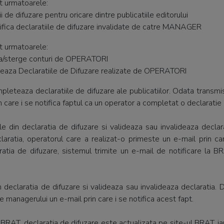
nt urmatoarele:
 de difuzare pentru oricare dintre publicatiile editorului
fica declaratiile de difuzare invalidate de catre MANAGER
nt urmatoarele:
a/sterge conturi de OPERATORI
ideaza Declaratiile de Difuzare realizate de OPERATORI
mpleteaza declaratiile de difuzare ale publicatiilor. Odata trans
n care i se notifica faptul ca un operator a completat o declaratie
le din declaratia de difuzare si valideaza sau invalideaza declara
aratia, operatorul care a realizat-o primeste un e-mail prin ca
atia de difuzare, sistemul trimite un e-mail de notificare la BRA
n declaratia de difuzare si valideaza sau invalideaza declaratia.
te managerului un e-mail prin care i se notifica acest fapt.
BRAT, declaratia de difuzare este actualizata pe site-ul BRAT, iar