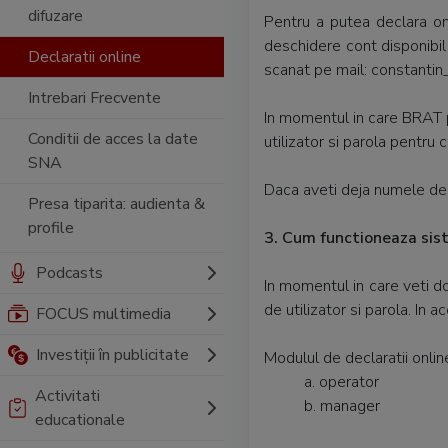
difuzare
Pentru a putea declara onl
deschidere cont disponibil
Declaratii online
scanat pe mail: constanti
Intrebari Frecvente
In momentul in care BRAT 
Conditii de acces la date
utilizator si parola pentru
SNA
Daca aveti deja numele de 
Presa tiparita: audienta &
profile
3. Cum functioneaza sis
Podcasts
In momentul in care veti do
de utilizator si parola. In 
FOCUS multimedia
Investiții în publicitate
Modulul de declaratii onlin
a. operator
Activitati
b. manager
educationale