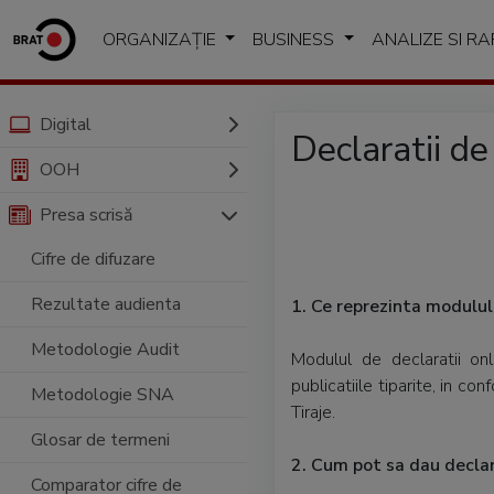
ORGANIZAȚIE
BUSINESS
ANALIZE SI R
Digital
Declaratii de
OOH
Presa scrisă
Cifre de difuzare
Rezultate audienta
1. Ce reprezinta modulul 
Metodologie Audit
Modulul de declaratii onl
publicatiile tiparite, in 
Metodologie SNA
Tiraje.
Glosar de termeni
2. Cum pot sa dau declara
Comparator cifre de