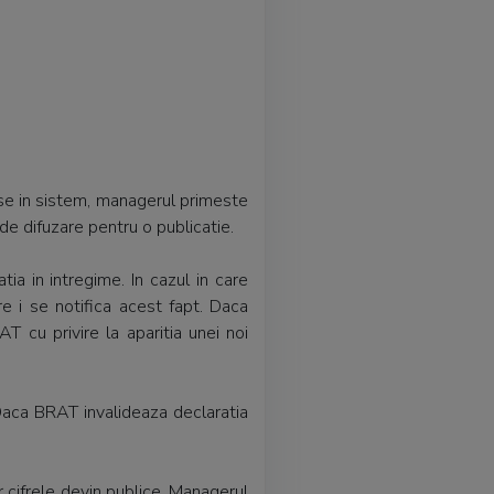
mise in sistem, managerul primeste
 de difuzare pentru o publicatie.
tia in intregime. In cazul in care
re i se notifica acest fapt. Daca
T cu privire la aparitia unei noi
 Daca BRAT invalideaza declaratia
 cifrele devin publice. Managerul