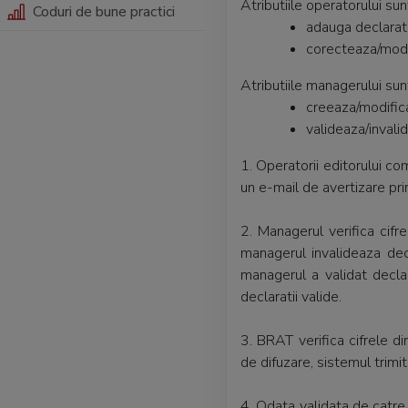
Atributiile operatorului su
Coduri de bune practici
adauga declaratii
corecteaza/modi
Atributiile managerului su
creeaza/modific
valideaza/inval
1.
Operatorii editorului co
un e-mail de avertizare pri
2.
Managerul verifica cifre
managerul invalideaza decl
managerul a validat declar
declaratii valide.
3.
BRAT verifica cifrele di
de difuzare, sistemul trimi
4.
Odata validata de catre 