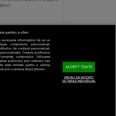
l BRAT.
 a contului. Noua parola trebuie
ele pentru a oferi:
u accesarea informațiilor de pe un
tarea conținutului personalizat.
pletarii cifrelor corespunzatoare
ofilurilor de conținut personalizat.
 personalizate. Crearea profilurilor
tatea editorului.
ormanței conținutului. Utilizarea
gerea publicului prin statistici sau
 de date limitate pentru a selecta
ACCEPT TOATE
 reguli prevazute de Regulamentul
rea prin scanarea dispozitivului.
VREAU SA MODIFIC
SETARILE INDIVIDUAL