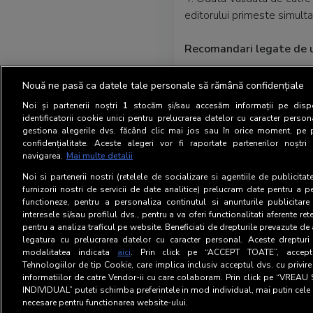
editorului primeste simulta
Recomandari legate de ut
1.
Pentru a mentine sigura
Nouă ne pasă ca datele tale personale să rămână confidențiale
tinuta secreta. Responsabili
Noi și partenerii noștri
1
stocăm și/sau accesăm informații pe dispo
identificatorii cookie unici pentru prelucrarea datelor cu caracter person
gestiona alegerile dvs. făcând clic mai jos sau în orice moment, pe 
2.
Declaratia de difuzare s
confidențialitate. Aceste alegeri vor fi raportate partenerilor noștr
tuturor termenilor de difuz
navigarea.
Mai multe detalii
Noi si partenerii nostri (retelele de socializare si agentiile de publicita
3. Declaratia de difuzare 
furnizorii nostri de servicii de date analitice) prelucram date pentru a p
de organizare si functionare
functioneze, pentru a personaliza continutul si anunturile publicitare
interesele si/sau profilul dvs., pentru a va oferi functionalitati aferente ret
pentru a analiza traficul pe website. Beneficiati de drepturile prevazute de
legatura cu prelucrarea datelor cu caracter personal. Aceste drepturi 
modalitatea indicata
aici
. Prin click pe “ACCEPT TOATE”, acceptat
Tehnologiilor de tip Cookie, care implica inclusiv acceptul dvs. cu privir
informatiilor de catre Vendor-ii cu care colaboram. Prin click pe “VRE
INDIVIDUAL” puteti schimba preferintele in mod individual, mai putin cele 
necesare pentru functionarea website-ului.