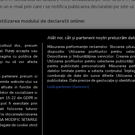
n un e-mail prin care i se notifica publicarea declaratiei pe site-u
ilizarea modului de declaratii online:
nta sistemului va rugam sa schimbati parola dupa prima accesare
Atât noi, cât și partenerii noștri prelucrăm dat
tatea protejarii parolei este in totalitate a editorului.
zitivul dvs., precum
Măsurarea performanței reclamelor. Stocarea și/sa
al. Puteți accepta sau
dispozitiv. Utilizarea profilurilor pentru selec
pagina cu politica de
e va completa in ordine cronologica, pe luni, avand obligatia com
Dezvoltarea și îmbunătățirea serviciilor. Crearea pr
Utilizarea profilurilor pentru selectarea publicității
i și nu vă vor afecta
are.Corectitudinea cifrelor de difuzare declarate este responsabili
pentru publicitate personalizată. Măsurarea perf
datelor limitate pentru a selecta conținutul. Înțele
combinații de date din surse diferite. Utilizarea
te partenere, precum si
facuta publica prin modulul de declaratii online respecta aceleasi
publicitatea. Date precise de geolocație și identifica
ermite website-ului sa
 DAT , ca si varianta tiparita.
Listă parteneri (furnizori)
 afisate in functie de
elelor de socializare si
 art. 15-22 din GDPR in
pot fi exercitate prin
i folosirea tuturor
e la stocarea/accesarea
AU SA MODIFIC SETARILE
legate de cookie strict