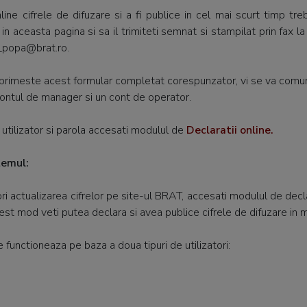
ine cifrele de difuzare si a fi publice in cel mai scurt timp tr
 in aceasta pagina si sa il trimiteti semnat si stampilat prin fax
n_popa@brat.ro.
primeste acest formular completat corespunzator, vi se va comun
 contul de manager si un cont de operator.
utilizator si parola accesati modulul de
Declaratii online
.
temul:
ri actualizarea cifrelor pe site-ul BRAT, accesati modulul de decla
acest mod veti putea declara si avea publice cifrele de difuzare in m
e functioneaza pe baza a doua tipuri de utilizatori: