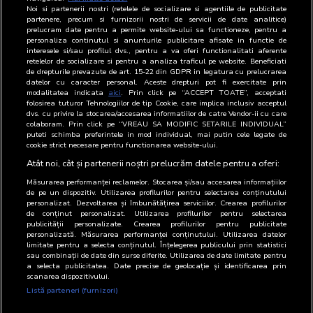
Stanculescu
Director
20.30.800;021-
Noi si partenerii nostri (retelele de socializare si agentiile de publicitate
20.93.400
partenere, precum si furnizorii nostri de servicii de date analitice)
prelucram date pentru a permite website-ului sa functioneze, pentru a
personaliza continutul si anunturile publicitare afisate in functie de
interesele si/sau profilul dvs., pentru a va oferi functionalitati aferente
Șef
retelelor de socializare si pentru a analiza traficul pe website. Beneficiati
Departament
departament
Functie
Email
Telefon
de drepturile prevazute de art. 15-22 din GDPR in legatura cu prelucrarea
datelor cu caracter personal. Aceste drepturi pot fi exercitate prin
modalitatea indicata
aici
. Prin click pe “ACCEPT TOATE”, acceptati
Difuzare
Alexandru
Manager
021-
folosirea tuturor Tehnologiilor de tip Cookie, care implica inclusiv acceptul
Stan
Operational
203.08.85
dvs. cu privire la stocarea/accesarea informatiilor de catre Vendor-ii cu care
colaboram. Prin click pe “VREAU SA MODIFIC SETARILE INDIVIDUAL”
Publicitate
Dana
Marketing
021-
puteti schimba preferintele in mod individual, mai putin cele legate de
cookie strict necesare pentru functionarea website-ului.
Aneculoaiei
Director
203.09.41
Atât noi, cât și partenerii noștri prelucrăm datele pentru a oferi:
Măsurarea performanței reclamelor. Stocarea și/sau accesarea informațiilor
de pe un dispozitiv. Utilizarea profilurilor pentru selectarea conținutului
personalizat. Dezvoltarea și îmbunătățirea serviciilor. Crearea profilurilor
de conținut personalizat. Utilizarea profilurilor pentru selectarea
publicității personalizate. Crearea profilurilor pentru publicitate
personalizată. Măsurarea performanței conținutului. Utilizarea datelor
limitate pentru a selecta conținutul. Înțelegerea publicului prin statistici
sau combinații de date din surse diferite. Utilizarea de date limitate pentru
a selecta publicitatea. Date precise de geolocație și identificarea prin
scanarea dispozitivului.
Listă parteneri (furnizori)