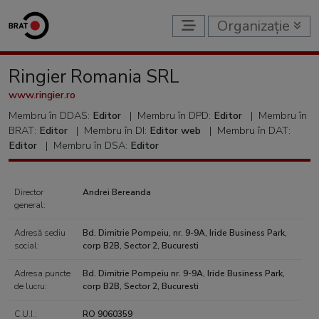
Organizație
Ringier Romania SRL
www.ringier.ro
Membru în DDAS:
Editor
|
Membru în DPD:
Editor
|
Membru în
BRAT:
Editor
|
Membru în DI:
Editor web
|
Membru în DAT:
Editor
|
Membru în DSA:
Editor
Director
Andrei Bereanda
general:
Adresă sediu
Bd. Dimitrie Pompeiu, nr. 9-9A, Iride Business Park,
social:
corp B2B, Sector 2, Bucuresti
Adresa puncte
Bd. Dimitrie Pompeiu nr. 9-9A, Iride Business Park,
de lucru:
corp B2B, Sector 2, Bucuresti
C.U.I.:
RO 9060359