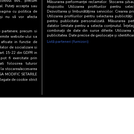
zitivul dvs., precum
Măsurarea performanței reclamelor. Stocarea și/sa
al. Puteți accepta sau
dispozitiv. Utilizarea profilurilor pentru selec
pagina cu politica de
Dezvoltarea și îmbunătățirea serviciilor. Crearea pr
Utilizarea profilurilor pentru selectarea publicității
i și nu vă vor afecta
pentru publicitate personalizată. Măsurarea perf
datelor limitate pentru a selecta conținutul. Înțele
combinații de date din surse diferite. Utilizarea
te partenere, precum si
publicitatea. Date precise de geolocație și identifica
ermite website-ului sa
Listă parteneri (furnizori)
 afisate in functie de
elelor de socializare si
 art. 15-22 din GDPR in
pot fi exercitate prin
i folosirea tuturor
e la stocarea/accesarea
AU SA MODIFIC SETARILE
legate de cookie strict
Copyright© 20
entialitate si cookies