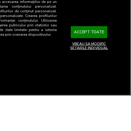
u accesarea informațiilor de pe un
tarea conținutului personalizat.
ofilurilor de conținut personalizat.
 personalizate. Crearea profilurilor
ormanței conținutului. Utilizarea
gerea publicului prin statistici sau
 de date limitate pentru a selecta
ACCEPT TOATE
rea prin scanarea dispozitivului.
VREAU SA MODIFIC
SETARILE INDIVIDUAL
26