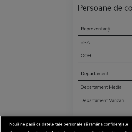
Persoane de co
Reprezentanți
BRAT
OOH
Departament
Departament Media
Departament Vanzari
Nouă ne pasă ca datele tale personale să rămână confidențiale