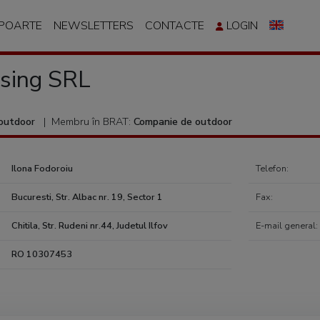
APOARTE
NEWSLETTERS
CONTACTE
LOGIN
ising SRL
outdoor
|
Membru în BRAT:
Companie de outdoor
Ilona Fodoroiu
Telefon:
Bucuresti, Str. Albac nr. 19, Sector 1
Fax:
Chitila, Str. Rudeni nr.44, Judetul Ilfov
E-mail general:
RO 10307453