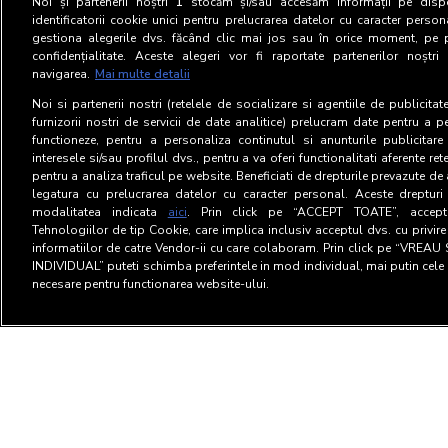
Noi și partenerii noștri
1
stocăm și/sau accesăm informații pe dispo
identificatorii cookie unici pentru prelucrarea datelor cu caracter person
gestiona alegerile dvs. făcând clic mai jos sau în orice moment, pe 
confidențialitate. Aceste alegeri vor fi raportate partenerilor noștr
navigarea.
Mai multe detalii
Noi si partenerii nostri (retelele de socializare si agentiile de publicita
furnizorii nostri de servicii de date analitice) prelucram date pentru a p
functioneze, pentru a personaliza continutul si anunturile publicitare
interesele si/sau profilul dvs., pentru a va oferi functionalitati aferente ret
pentru a analiza traficul pe website. Beneficiati de drepturile prevazute de
legatura cu prelucrarea datelor cu caracter personal. Aceste drepturi 
modalitatea indicata
aici
. Prin click pe “ACCEPT TOATE”, acceptat
Tehnologiilor de tip Cookie, care implica inclusiv acceptul dvs. cu privir
informatiilor de catre Vendor-ii cu care colaboram. Prin click pe “VRE
INDIVIDUAL” puteti schimba preferintele in mod individual, mai putin cele 
necesare pentru functionarea website-ului.
Termeni si Conditii
Confid