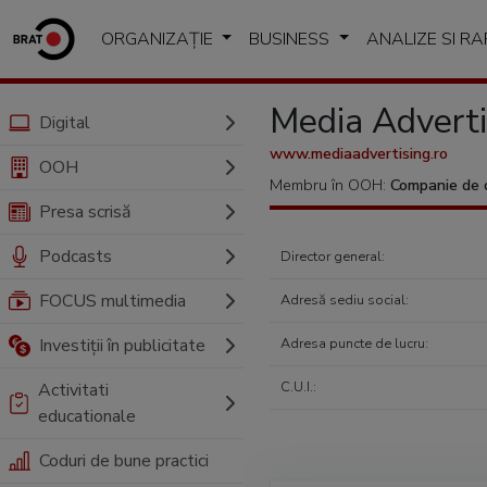
ORGANIZAȚIE
BUSINESS
ANALIZE SI R
Media Advert
Digital
www.mediaadvertising.ro
OOH
Membru în OOH:
Companie de 
Presa scrisă
Podcasts
Director general:
FOCUS multimedia
Adresă sediu social:
Investiții în publicitate
Adresa puncte de lucru:
C.U.I.:
Activitati
educationale
Coduri de bune practici