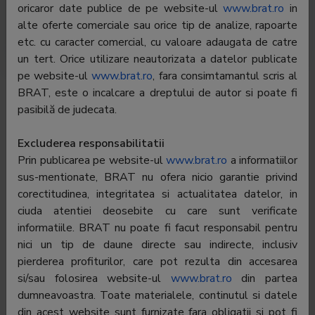
oricaror date publice de pe website-ul
www.brat.ro
in
de interes. Ai forum, concursuri online, podcast si
alte oferte comerciale sau orice tip de analize, rapoarte
posibilitatea de a asculta direct din browser Europa
etc. cu caracter comercial, cu valoare adaugata de catre
FM.
un tert. Orice utilizare neautorizata a datelor publicate
pe website-ul
www.brat.ro
, fara consimtamantul scris al
Editor:
Europe Developpement International - R SA
BRAT, este o incalcare a dreptului de autor si poate fi
pasibilă de judecata.
Contractor
Europe Developpement International - R SA
SATI:
Excluderea responsabilitatii
Director
Zuzana Haskova
Prin publicarea pe website-ul
www.brat.ro
a informatiilor
general:
sus-mentionate, BRAT nu ofera nicio garantie privind
Reprezentant
Stefan Bursuc
corectitudinea, integritatea si actualitatea datelor, in
BRAT:
ciuda atentiei deosebite cu care sunt verificate
informatiile. BRAT nu poate fi facut responsabil pentru
Adresa
Bucuresti, Sos Pipera nr. 46D-46E-48, Oregon
nici un tip de daune directe sau indirecte, inclusiv
Park, Cladirea B, parter, Sector 2
pierderea profiturilor, care pot rezulta din accesarea
Telefon:
021-599.35.01; 0372-069.501
si/sau folosirea website-ul
www.brat.ro
din partea
dumneavoastra. Toate materialele, continutul si datele
E-mail:
stefan.bursuc@rrm.ro
din acest website sunt furnizate fara obligatii si pot fi