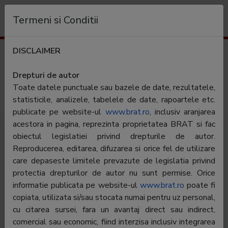
Organizație
Termeni si Conditii
DISCLAIMER
Rezultate trafic
europafm.ro
Drepturi de autor
Toate datele punctuale sau bazele de date, rezultatele,
Categorie:
Muzica & Audio
statisticile, analizele, tabelele de date, rapoartele etc.
publicate pe website-ul
www.brat.ro
, inclusiv aranjarea
acestora in pagina, reprezinta proprietatea BRAT si fac
obiectul legislatiei privind drepturile de autor.
Reproducerea, editarea, difuzarea si orice fel de utilizare
care depaseste limitele prevazute de legislatia privind
protectia drepturilor de autor nu sunt permise. Orice
informatie publicata pe website-ul
www.brat.ro
poate fi
EUROPAFM.RO este mai mult decat un site de radio!
copiata, utilizata si/sau stocata numai pentru uz personal,
Stirile care conteaza, o comunitate Club VIP Europa
cu citarea sursei, fara un avantaj direct sau indirect,
FM unde ai parte de suprize zilnice, informatii
comercial sau economic, fiind interzisa inclusiv integrarea
reactualizate din trafic, despre vreme si alte domenii