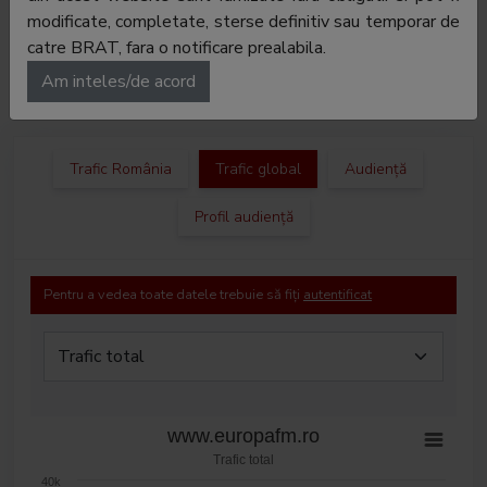
Regie
Europe Developpement International - R SA
modificate, completate, sterse definitiv sau temporar de
publicitate:
catre BRAT, fara o notificare prealabila.
Departament
-
Am inteles/de acord
publicitate:
Trafic România
Trafic global
Audiență
Profil audiență
Pentru a vedea toate datele trebuie să fiți
autentificat
www.europafm.ro
Trafic total
40k