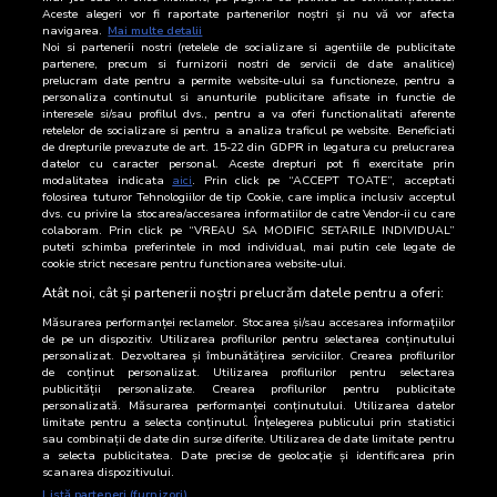
15 Iulie 2026
19.278
Aceste alegeri vor fi raportate partenerilor noștri și nu vă vor afecta
navigarea.
Mai multe detalii
Noi si partenerii nostri (retelele de socializare si agentiile de publicitate
14 Iulie 2026
19.701
partenere, precum si furnizorii nostri de servicii de date analitice)
prelucram date pentru a permite website-ului sa functioneze, pentru a
13 Iulie 2026
20.569
personaliza continutul si anunturile publicitare afisate in functie de
interesele si/sau profilul dvs., pentru a va oferi functionalitati aferente
retelelor de socializare si pentru a analiza traficul pe website. Beneficiati
12 Iulie 2026
6.579
de drepturile prevazute de art. 15-22 din GDPR in legatura cu prelucrarea
datelor cu caracter personal. Aceste drepturi pot fi exercitate prin
11 Iulie 2026
8.632
modalitatea indicata
aici
. Prin click pe “ACCEPT TOATE”, acceptati
folosirea tuturor Tehnologiilor de tip Cookie, care implica inclusiv acceptul
dvs. cu privire la stocarea/accesarea informatiilor de catre Vendor-ii cu care
10 Iulie 2026
23.567
colaboram. Prin click pe “VREAU SA MODIFIC SETARILE INDIVIDUAL”
puteti schimba preferintele in mod individual, mai putin cele legate de
cookie strict necesare pentru functionarea website-ului.
9 Iulie 2026
21.999
Atât noi, cât și partenerii noștri prelucrăm datele pentru a oferi:
Măsurarea performanței reclamelor. Stocarea și/sau accesarea informațiilor
de pe un dispozitiv. Utilizarea profilurilor pentru selectarea conținutului
personalizat. Dezvoltarea și îmbunătățirea serviciilor. Crearea profilurilor
de conținut personalizat. Utilizarea profilurilor pentru selectarea
publicității personalizate. Crearea profilurilor pentru publicitate
personalizată. Măsurarea performanței conținutului. Utilizarea datelor
limitate pentru a selecta conținutul. Înțelegerea publicului prin statistici
sau combinații de date din surse diferite. Utilizarea de date limitate pentru
a selecta publicitatea. Date precise de geolocație și identificarea prin
scanarea dispozitivului.
Listă parteneri (furnizori)