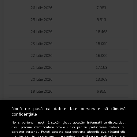
26 Iulie 2026
7.983
25 Iulie 2026
8.513
24 Iulie 2026
18.468
23 Iulie 2026
15.099
22 Iulie 2026
16.000
21 Iulie 2026
17.153
20 Iulie 2026
13.368
19 Iulie 2026
6.955
18 Iulie 2026
7.752
Nouă ne pasă ca datele tale personale să rămână
confidențiale
17 Iulie 2026
17.314
Noi și partenerii noștri
1
stocăm și/sau accesăm informații pe dispozitivul
16 Iulie 2026
17.410
dvs., precum identificatorii cookie unici pentru prelucrarea datelor cu
caracter personal. Puteți accepta sau gestiona alegerile dvs. făcând clic
mai jos sau în orice moment, pe pagina cu politica de confidențialitate.