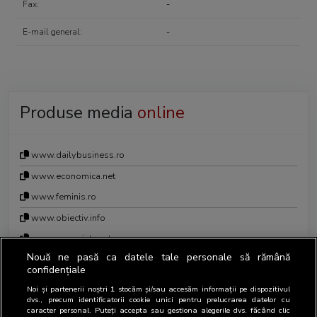
Fax:
-
E-mail general:
-
Produse media
online
www.dailybusiness.ro
www.economica.net
www.feminis.ro
www.obiectiv.info
www.romaniatv.net
Nouă ne pasă ca datele tale personale să rămână
confidențiale
Noi și partenerii noștri
1
stocăm și/sau accesăm informații pe dispozitivul
dvs., precum identificatorii cookie unici pentru prelucrarea datelor cu
Persoane de contact în relația cu
caracter personal. Puteți accepta sau gestiona alegerile dvs. făcând clic