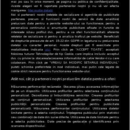
mai jos sau în orice moment, pe pagina cu politica de confidențialitate.
Aceste alegeri vor fi raportate partenerilor noștri și nu vă vor afecta
BRAT
navigarea.
Mai multe detalii
Noi si partenerii nostri (retelele de socializare si agentiile de publicitate
partenere, precum si furnizorii nostri de servicii de date analitice)
prelucram date pentru a permite website-ului sa functioneze, pentru a
personaliza continutul si anunturile publicitare afisate in functie de
Reprezentanți
Nume
Functie
Email
Telefon
interesele si/sau profilul dvs., pentru a va oferi functionalitati aferente
retelelor de socializare si pentru a analiza traficul pe website. Beneficiati
BRAT
Mihai-
Art Director
031-
de drepturile prevazute de art. 15-22 din GDPR in legatura cu prelucrarea
Gabriel
Publicitate
860.51.09
datelor cu caracter personal. Aceste drepturi pot fi exercitate prin
modalitatea indicata
aici
. Prin click pe “ACCEPT TOATE”, acceptati
Oprea
folosirea tuturor Tehnologiilor de tip Cookie, care implica inclusiv acceptul
dvs. cu privire la stocarea/accesarea informatiilor de catre Vendor-ii cu care
DI
Mihai-
Art Director
031-
colaboram. Prin click pe “VREAU SA MODIFIC SETARILE INDIVIDUAL”
Gabriel
Publicitate
860.51.09
puteti schimba preferintele in mod individual, mai putin cele legate de
cookie strict necesare pentru functionarea website-ului.
Oprea
Atât noi, cât și partenerii noștri prelucrăm datele pentru a oferi:
Măsurarea performanței reclamelor. Stocarea și/sau accesarea informațiilor
de pe un dispozitiv. Utilizarea profilurilor pentru selectarea conținutului
personalizat. Dezvoltarea și îmbunătățirea serviciilor. Crearea profilurilor
de conținut personalizat. Utilizarea profilurilor pentru selectarea
publicității personalizate. Crearea profilurilor pentru publicitate
personalizată. Măsurarea performanței conținutului. Utilizarea datelor
limitate pentru a selecta conținutul. Înțelegerea publicului prin statistici
sau combinații de date din surse diferite. Utilizarea de date limitate pentru
a selecta publicitatea. Date precise de geolocație și identificarea prin
scanarea dispozitivului.