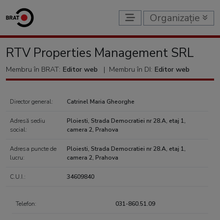
Organizație
RTV Properties Management SRL
Membru în BRAT:
Editor web
|
Membru în DI:
Editor web
Director general:
Catrinel Maria Gheorghe
Adresă sediu
Ploiesti, Strada Democratiei nr 28.A, etaj 1,
social:
camera 2, Prahova
Adresa puncte de
Ploiesti, Strada Democratiei nr 28.A, etaj 1,
lucru:
camera 2, Prahova
C.U.I.:
34609840
Telefon:
031-860.51.09