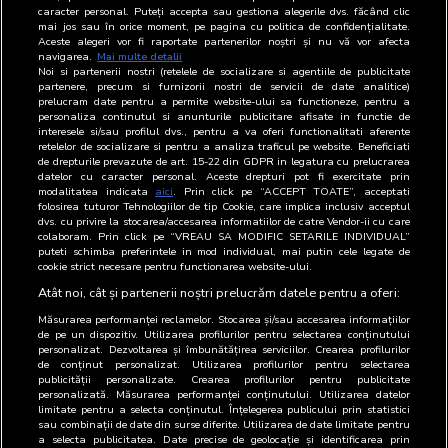
caracter personal. Puteți accepta sau gestiona alegerile dvs. făcând clic
BRAT
mai jos sau în orice moment, pe pagina cu politica de confidențialitate.
Aceste alegeri vor fi raportate partenerilor noștri și nu vă vor afecta
navigarea.
Mai multe detalii
Noi si partenerii nostri (retelele de socializare si agentiile de publicitate
partenere, precum si furnizorii nostri de servicii de date analitice)
Reprezentanți
Nume
Functie
Email
Telefon
prelucram date pentru a permite website-ului sa functioneze, pentru a
personaliza continutul si anunturile publicitare afisate in functie de
interesele si/sau profilul dvs., pentru a va oferi functionalitati aferente
BRAT
Valeria
Imputernicit
021-
retelelor de socializare si pentru a analiza traficul pe website. Beneficiati
Iliescu
318.80.00
de drepturile prevazute de art. 15-22 din GDPR in legatura cu prelucrarea
datelor cu caracter personal. Aceste drepturi pot fi exercitate prin
modalitatea indicata
aici
. Prin click pe “ACCEPT TOATE”, acceptati
DI
Valeria
Imputernicit
021-
folosirea tuturor Tehnologiilor de tip Cookie, care implica inclusiv acceptul
Iliescu
318.80.00
dvs. cu privire la stocarea/accesarea informatiilor de catre Vendor-ii cu care
colaboram. Prin click pe “VREAU SA MODIFIC SETARILE INDIVIDUAL”
RADIO
Valeria
Imputernicit
021-
puteti schimba preferintele in mod individual, mai putin cele legate de
cookie strict necesare pentru functionarea website-ului.
Iliescu
318.80.00
Atât noi, cât și partenerii noștri prelucrăm datele pentru a oferi:
Măsurarea performanței reclamelor. Stocarea și/sau accesarea informațiilor
de pe un dispozitiv. Utilizarea profilurilor pentru selectarea conținutului
personalizat. Dezvoltarea și îmbunătățirea serviciilor. Crearea profilurilor
de conținut personalizat. Utilizarea profilurilor pentru selectarea
publicității personalizate. Crearea profilurilor pentru publicitate
personalizată. Măsurarea performanței conținutului. Utilizarea datelor
limitate pentru a selecta conținutul. Înțelegerea publicului prin statistici
sau combinații de date din surse diferite. Utilizarea de date limitate pentru
a selecta publicitatea. Date precise de geolocație și identificarea prin