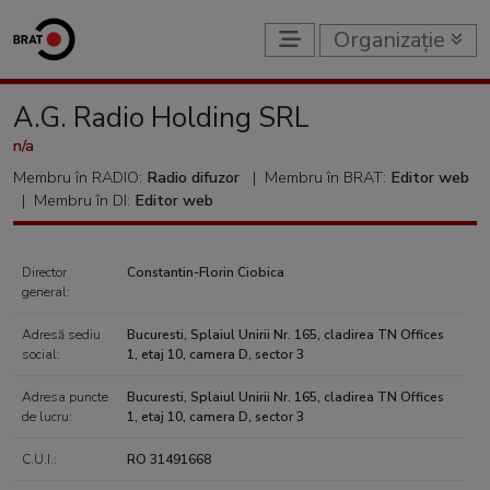
Organizație
A.G. Radio Holding SRL
n/a
Membru în RADIO:
Radio difuzor
|
Membru în BRAT:
Editor web
|
Membru în DI:
Editor web
Director
Constantin-Florin Ciobica
general:
Adresă sediu
Bucuresti, Splaiul Unirii Nr. 165, cladirea TN Offices
social:
1, etaj 10, camera D, sector 3
Adresa puncte
Bucuresti, Splaiul Unirii Nr. 165, cladirea TN Offices
de lucru:
1, etaj 10, camera D, sector 3
C.U.I.:
RO 31491668