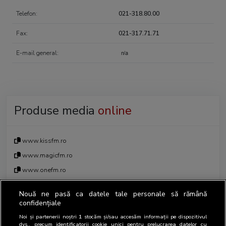
Telefon:
021-318.80.00
Fax:
021-317.71.71
E-mail general:
Produse media
online
www.kissfm.ro
www.magicfm.ro
www.onefm.ro
Nouă ne pasă ca datele tale personale să rămână
confidențiale
Noi și partenerii noștri
1
stocăm și/sau accesăm informații pe dispozitivul
Persoane de contact în relația cu
dvs., precum identificatorii cookie unici pentru prelucrarea datelor cu