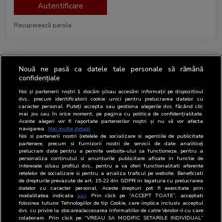
Autentificare
Recuperează parola
Nouă ne pasă ca datele tale personale să rămână
confidențiale
Noi și partenerii noștri
1
stocăm și/sau accesăm informații pe dispozitivul
dvs., precum identificatorii cookie unici pentru prelucrarea datelor cu
caracter personal. Puteți accepta sau gestiona alegerile dvs. făcând clic
mai jos sau în orice moment, pe pagina cu politica de confidențialitate.
Aceste alegeri vor fi raportate partenerilor noștri și nu vă vor afecta
navigarea.
Mai multe detalii
Noi si partenerii nostri (retelele de socializare si agentiile de publicitate
partenere, precum si furnizorii nostri de servicii de date analitice)
prelucram date pentru a permite website-ului sa functioneze, pentru a
personaliza continutul si anunturile publicitare afisate in functie de
interesele si/sau profilul dvs., pentru a va oferi functionalitati aferente
retelelor de socializare si pentru a analiza traficul pe website. Beneficiati
de drepturile prevazute de art. 15-22 din GDPR in legatura cu prelucrarea
datelor cu caracter personal. Aceste drepturi pot fi exercitate prin
modalitatea indicata
aici
. Prin click pe “ACCEPT TOATE”, acceptati
folosirea tuturor Tehnologiilor de tip Cookie, care implica inclusiv acceptul
dvs. cu privire la stocarea/accesarea informatiilor de catre Vendor-ii cu care
colaboram. Prin click pe “VREAU SA MODIFIC SETARILE INDIVIDUAL”