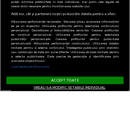
puteti schimba preferintele in mod individual, mai putin cele legate de
cookie strict necesare pentru functionarea website-ului.
Atât noi, cât și partenerii noștri prelucrăm datele pentru a oferi:
Măsurarea performanței reclamelor. Stocarea și/sau accesarea informațiilor
de pe un dispozitiv. Utilizarea profilurilor pentru selectarea conținutului
personalizat. Dezvoltarea și îmbunătățirea serviciilor. Crearea profilurilor
de conținut personalizat. Utilizarea profilurilor pentru selectarea
publicității personalizate. Crearea profilurilor pentru publicitate
personalizată. Măsurarea performanței conținutului. Utilizarea datelor
limitate pentru a selecta conținutul. Înțelegerea publicului prin statistici
sau combinații de date din surse diferite. Utilizarea de date limitate pentru
a selecta publicitatea. Date precise de geolocație și identificarea prin
scanarea dispozitivului.
Listă parteneri (furnizori)
ACCEPT TOATE
VREAU SA MODIFIC SETARILE INDIVIDUAL
Termeni si Conditii
Confidentialitate si cookies