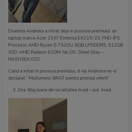
Doamna Andreea a intrat deja in posesia premiului: un
laptop marca Acer 15.6'' Extensa EX215-23, FHD-IPS,
Procesor AMD Ryzen 5 7520U, 8GB LPDDDR5, 512GB
SSD, AMD Radeon 610M, No OS, Steel Gray –
NX.EH3EX.01D.
Cand a intrat in posesia premiului, d-na Andreea ne-a
declarat: “Multumesc BRAT pentru premiul oferit!”
Dna. Blig Ioana din localitatea Arad – jud. Arad.