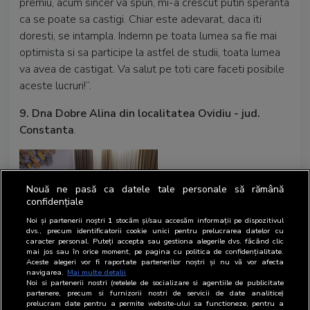
premiu, acum sincer va spun, mi-a crescut putin speranta
ca se poate sa castigi. Chiar este adevarat, daca iti
doresti, se intampla. Indemn pe toata lumea sa fie mai
optimista si sa participe la astfel de studii, toata lumea
va avea de castigat. Va salut pe toti care faceti posibile
aceste lucruri!“.
9. Dna Dobre Alina din localitatea Ovidiu - jud.
Constanta
.
Nouă ne pasă ca datele tale personale să rămână
confidențiale
Noi și partenerii noștri
1
stocăm și/sau accesăm informații pe dispozitivul
dvs., precum identificatorii cookie unici pentru prelucrarea datelor cu
caracter personal. Puteți accepta sau gestiona alegerile dvs. făcând clic
mai jos sau în orice moment, pe pagina cu politica de confidențialitate.
Doamna Alina a intrat deja in posesia premiului: un
Aceste alegeri vor fi raportate partenerilor noștri și nu vă vor afecta
navigarea.
Mai multe detalii
Laptop ASUS M515DA cu procesor AMD Ryzen
Noi si partenerii nostri (retelele de socializare si agentiile de publicitate
33250U, 15.6", Full HD, 8GB, 256GB SSD, AMD Radeon
partenere, precum si furnizorii nostri de servicii de date analitice)
prelucram date pentru a permite website-ului sa functioneze, pentru a