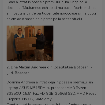
Cand a intrat in posesia premiului, d-na Kinga ne-a
declarat: “Multumesc echipei si ma bucur foarte mult ca
am fost una dintre participantele norocoase si ma bucur
ca am avut sansa de a participa la acest studiu”.
2. Dna Maxim Andreea din localitatea Botosani -
jud. Botosani.
Doamna Andreea a intrat deja in posesia premiului: un
Laptop ASUS M515DA cu procesor AMD Ryzen
33250U, 15.6", Full HD, 8GB, 256GB SSD, AMD Radeon
Graphics, No OS, Slate grey.
Cand a intrat in posesia premiului, dna Andreea ne-a