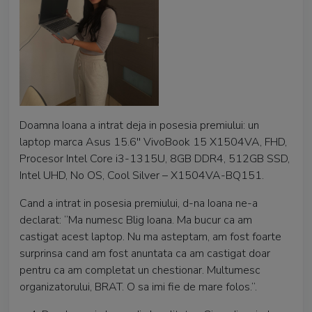
Doamna Ioana a intrat deja in posesia premiului: un
laptop marca Asus 15.6'' VivoBook 15 X1504VA, FHD,
Procesor Intel Core i3-1315U, 8GB DDR4, 512GB SSD,
Intel UHD, No OS, Cool Silver – X1504VA-BQ151.
Cand a intrat in posesia premiului, d-na Ioana ne-a
declarat: “Ma numesc Blig Ioana. Ma bucur ca am
castigat acest laptop. Nu ma asteptam, am fost foarte
surprinsa cand am fost anuntata ca am castigat doar
pentru ca am completat un chestionar. Multumesc
organizatorului, BRAT. O sa imi fie de mare folos.”.