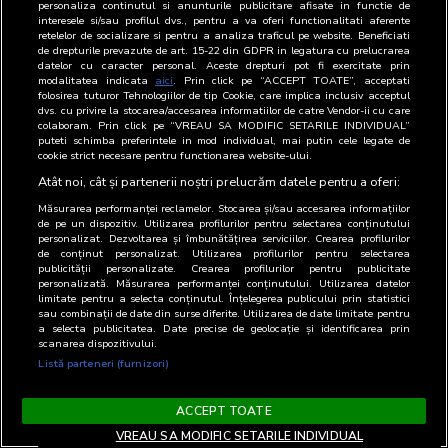
Graphics, No OS, Slate grey.
personaliza continutul si anunturile publicitare afisate in functie de
interesele si/sau profilul dvs., pentru a va oferi functionalitati aferente
Cand a intrat in posesia premiului, dna Alina ne-a
retelelor de socializare si pentru a analiza traficul pe website. Beneficiati
declarat: “Inca nu imi vine sa cred! In momentul cand am
de drepturile prevazute de art. 15-22 din GDPR in legatura cu prelucrarea
datelor cu caracter personal. Aceste drepturi pot fi exercitate prin
fost anuntata despre premiu am crezut ca este o farsa si
modalitatea indicata
aici
. Prin click pe “ACCEPT TOATE”, acceptati
ca cineva incearca sa obtina ceva de la mine. Ulterior,
folosirea tuturor Tehnologiilor de tip Cookie, care implica inclusiv acceptul
dvs. cu privire la stocarea/accesarea informatiilor de catre Vendor-ii cu care
dupa ce mi-am amintit despre chestionar, m-am linistit.
colaboram. Prin click pe “VREAU SA MODIFIC SETARILE INDIVIDUAL”
puteti schimba preferintele in mod individual, mai putin cele legate de
Ma bucur foarte mult ca am castigat, nu sunt neaparat
cookie strict necesare pentru functionarea website-ului.
cea mai norocoasa persoana insa pot spune ca a fost
Atât noi, cât și partenerii noștri prelucrăm datele pentru a oferi:
una dintre putinele intamplari placute din ultima vreme
Măsurarea performanței reclamelor. Stocarea și/sau accesarea informațiilor
pentru mine. Multumesc tuturor organizatorilor!“.
de pe un dispozitiv. Utilizarea profilurilor pentru selectarea conținutului
personalizat. Dezvoltarea și îmbunătățirea serviciilor. Crearea profilurilor
de conținut personalizat. Utilizarea profilurilor pentru selectarea
10. Dna Dobre Maria din localitatea Bucuresti.
publicității personalizate. Crearea profilurilor pentru publicitate
personalizată. Măsurarea performanței conținutului. Utilizarea datelor
limitate pentru a selecta conținutul. Înțelegerea publicului prin statistici
sau combinații de date din surse diferite. Utilizarea de date limitate pentru
Doamna Maria a intrat deja in posesia premiului: un
a selecta publicitatea. Date precise de geolocație și identificarea prin
Televizor LG LED 32LQ63006LA, 80 cm, Smart, Full HD.
scanarea dispozitivului.
Listă parteneri (furnizori)
Cand a intrat in posesia premiului, dna Maria ne-a
declarat: “Nici nu stiti cat de mult imi doream un
ACCEPT TOATE
televizor mai performant! Pentru mine nu este un obiect
VREAU SA MODIFIC SETARILE INDIVIDUAL
asa la indeamana, sa mi-l pot cumpara oricand. Nu am