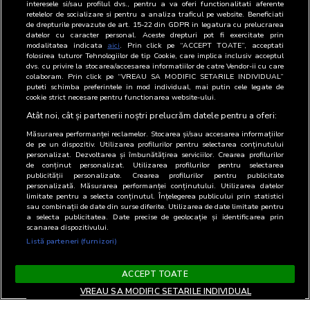
interesele si/sau profilul dvs., pentru a va oferi functionalitati aferente
retelelor de socializare si pentru a analiza traficul pe website. Beneficiati
de drepturile prevazute de art. 15-22 din GDPR in legatura cu prelucrarea
datelor cu caracter personal. Aceste drepturi pot fi exercitate prin
modalitatea indicata
aici
. Prin click pe “ACCEPT TOATE”, acceptati
folosirea tuturor Tehnologiilor de tip Cookie, care implica inclusiv acceptul
Urmareste filmul de prezentare BRAT
dvs. cu privire la stocarea/accesarea informatiilor de catre Vendor-ii cu care
colaboram. Prin click pe “VREAU SA MODIFIC SETARILE INDIVIDUAL”
puteti schimba preferintele in mod individual, mai putin cele legate de
cookie strict necesare pentru functionarea website-ului.
Atât noi, cât și partenerii noștri prelucrăm datele pentru a oferi:
Măsurarea performanței reclamelor. Stocarea și/sau accesarea informațiilor
de pe un dispozitiv. Utilizarea profilurilor pentru selectarea conținutului
personalizat. Dezvoltarea și îmbunătățirea serviciilor. Crearea profilurilor
de conținut personalizat. Utilizarea profilurilor pentru selectarea
publicității personalizate. Crearea profilurilor pentru publicitate
personalizată. Măsurarea performanței conținutului. Utilizarea datelor
limitate pentru a selecta conținutul. Înțelegerea publicului prin statistici
sau combinații de date din surse diferite. Utilizarea de date limitate pentru
a selecta publicitatea. Date precise de geolocație și identificarea prin
scanarea dispozitivului.
Listă parteneri (furnizori)
ACCEPT TOATE
VREAU SA MODIFIC SETARILE INDIVIDUAL