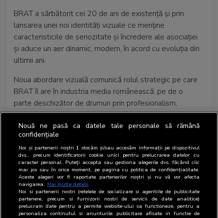
BRAT a sărbătorit cei 20 de ani de existență și prin
lansarea unei noi identități vizuale ce menține
caracteristicile de seriozitate și încredere ale asociației
și aduce un aer dinamic, modern, în acord cu evoluția din
ultimii ani.
Noua abordare vizuală comunică rolul strategic pe care
BRAT îl are în industria media românească: pe de o
parte deschizător de drumuri prin profesionalism,
inovație, adaptabilitate, pe de altă parte formator de
opinie prin produsele etalon lansate și tehnologiile
Nouă ne pasă ca datele tale personale să rămână
confidențiale
avansate folosite.
Noi și partenerii noștri
1
stocăm și/sau accesăm informații pe dispozitivul
dvs., precum identificatorii cookie unici pentru prelucrarea datelor cu
caracter personal. Puteți accepta sau gestiona alegerile dvs. făcând clic
mai jos sau în orice moment, pe pagina cu politica de confidențialitate.
Aceste alegeri vor fi raportate partenerilor noștri și nu vă vor afecta
navigarea.
Mai multe detalii
Noi si partenerii nostri (retelele de socializare si agentiile de publicitate
partenere, precum si furnizorii nostri de servicii de date analitice)
prelucram date pentru a permite website-ului sa functioneze, pentru a
personaliza continutul si anunturile publicitare afisate in functie de