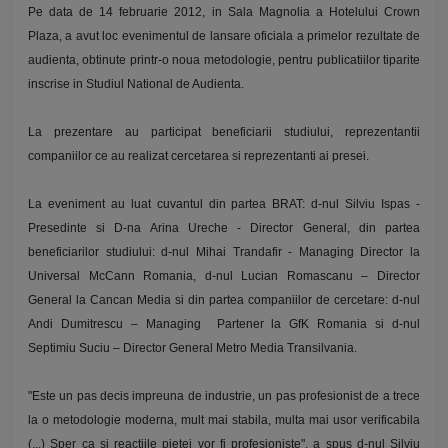
Pe data de 14 februarie 2012, in Sala Magnolia a Hotelului Crown
Plaza, a avut loc evenimentul de lansare oficiala a primelor rezultate de
audienta, obtinute printr-o noua metodologie, pentru publicatiilor tiparite
inscrise in Studiul National de Audienta.
La prezentare au participat beneficiarii studiului, reprezentantii
companiilor ce au realizat cercetarea si reprezentanti ai presei.
La eveniment au luat cuvantul din partea BRAT: d-nul Silviu Ispas -
Presedinte si D-na Arina Ureche - Director General, din partea
beneficiarilor studiului: d-nul Mihai Trandafir - Managing Director la
Universal McCann Romania, d-nul Lucian Romascanu – Director
General la Cancan Media si din partea companiilor de cercetare: d-nul
Andi Dumitrescu – Managing Partener la GfK Romania si d-nul
Septimiu Suciu – Director General Metro Media Transilvania.
"Este un pas decis impreuna de industrie, un pas profesionist de a trece
la o metodologie moderna, mult mai stabila, multa mai usor verificabila
(...) Sper ca si reactiile pietei vor fi profesioniste", a spus d-nul Silviu