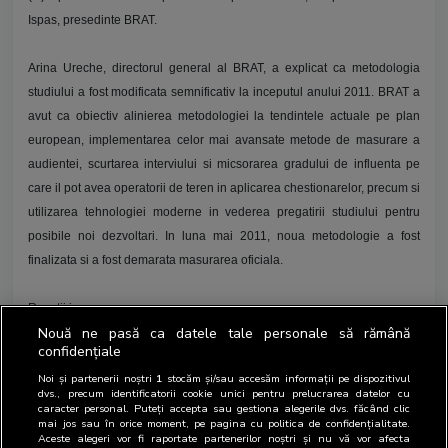
Ispas, presedinte BRAT.
Arina Ureche, directorul general al BRAT, a explicat ca metodologia
studiului a fost modificata semnificativ la inceputul anului 2011. BRAT a
avut ca obiectiv alinierea metodologiei la tendintele actuale pe plan
european, implementarea celor mai avansate metode de masurare a
audientei, scurtarea interviului si micsorarea gradului de influenta pe
care il pot avea operatorii de teren in aplicarea chestionarelor, precum si
utilizarea tehnologiei moderne in vederea pregatirii studiului pentru
posibile noi dezvoltari. In luna mai 2011, noua metodologie a fost
finalizata si a fost demarata masurarea oficiala.
Reactii in presa:
Nouă ne pasă ca datele tale personale să rămână
confidențiale
www.mediafax.ro - BRAT a lansat rezultatele de adienta ale SNA
Noi și partenerii noștri
1
stocăm și/sau accesăm informații pe dispozitivul
obtinute cu noua metodologie a studiului
dvs., precum identificatorii cookie unici pentru prelucrarea datelor cu
caracter personal. Puteți accepta sau gestiona alegerile dvs. făcând clic
mai jos sau în orice moment, pe pagina cu politica de confidențialitate.
www.hotnews.ro - Audientele de presa scrisa. Numarul cititorilor scade
Aceste alegeri vor fi raportate partenerilor noștri și nu vă vor afecta