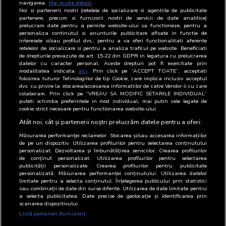
abrupt in cazul majoritatii ziarelor. Noul val SNA.
navigarea.
Mai multe detalii
Noi si partenerii nostri (retelele de socializare si agentiile de publicitate
partenere, precum si furnizorii nostri de servicii de date analitice)
prelucram date pentru a permite website-ului sa functioneze, pentru a
www.comunicatedepresa.ro - Practic in bucatarie cea mai citita
personaliza continutul si anunturile publicitare afisate in functie de
publicatie din Romania
interesele si/sau profilul dvs., pentru a va oferi functionalitati aferente
retelelor de socializare si pentru a analiza traficul pe website. Beneficiati
de drepturile prevazute de art. 15-22 din GDPR in legatura cu prelucrarea
www.stiriazi.ro - BRAT a lansat rezultatele de audienta ale SNA obtinute
datelor cu caracter personal. Aceste drepturi pot fi exercitate prin
modalitatea indicata
aici
. Prin click pe “ACCEPT TOATE”, acceptati
cu noua metodologie a studiului
folosirea tuturor Tehnologiilor de tip Cookie, care implica inclusiv acceptul
dvs. cu privire la stocarea/accesarea informatiilor de catre Vendor-ii cu care
colaboram. Prin click pe “VREAU SA MODIFIC SETARILE INDIVIDUAL”
puteti schimba preferintele in mod individual, mai putin cele legate de
cookie strict necesare pentru functionarea website-ului.
Mai multe informatii puteti gasi in comunicatul de presa, de mai jos,
Atât noi, cât și partenerii noștri prelucrăm datele pentru a oferi:
remis de BRAT cu ocazia acestui eveniment.
Măsurarea performanței reclamelor. Stocarea și/sau accesarea informațiilor
de pe un dispozitiv. Utilizarea profilurilor pentru selectarea conținutului
personalizat. Dezvoltarea și îmbunătățirea serviciilor. Crearea profilurilor
de conținut personalizat. Utilizarea profilurilor pentru selectarea
publicității personalizate. Crearea profilurilor pentru publicitate
personalizată. Măsurarea performanței conținutului. Utilizarea datelor
limitate pentru a selecta conținutul. Înțelegerea publicului prin statistici
sau combinații de date din surse diferite. Utilizarea de date limitate pentru
a selecta publicitatea. Date precise de geolocație și identificarea prin
scanarea dispozitivului.
Listă parteneri (furnizori)