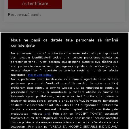
Autentificare
Recuperează parola
Nouă ne pasă ca datele tale personale să rămână
confidențiale
Noi și partenerii noștri
1
stocăm și/sau accesăm informații pe dispozitivul
dvs., precum identificatorii cookie unici pentru prelucrarea datelor cu
caracter personal. Puteți accepta sau gestiona alegerile dvs. făcând clic
mai jos sau în orice moment, pe pagina cu politica de confidențialitate.
Aceste alegeri vor fi raportate partenerilor noștri și nu vă vor afecta
navigarea.
Mai multe detalii
Noi si partenerii nostri (retelele de socializare si agentiile de publicitate
partenere, precum si furnizorii nostri de servicii de date analitice)
prelucram date pentru a permite website-ului sa functioneze, pentru a
personaliza continutul si anunturile publicitare afisate in functie de
interesele si/sau profilul dvs., pentru a va oferi functionalitati aferente
retelelor de socializare si pentru a analiza traficul pe website. Beneficiati
de drepturile prevazute de art. 15-22 din GDPR in legatura cu prelucrarea
datelor cu caracter personal. Aceste drepturi pot fi exercitate prin
modalitatea indicata
aici
. Prin click pe “ACCEPT TOATE”, acceptati
folosirea tuturor Tehnologiilor de tip Cookie, care implica inclusiv acceptul
dvs. cu privire la stocarea/accesarea informatiilor de catre Vendor-ii cu care
colaboram. Prin click pe “VREAU SA MODIFIC SETARILE INDIVIDUAL”