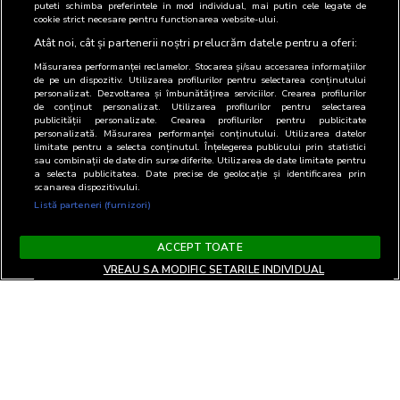
puteti schimba preferintele in mod individual, mai putin cele legate de
cookie strict necesare pentru functionarea website-ului.
Atât noi, cât și partenerii noștri prelucrăm datele pentru a oferi:
Măsurarea performanței reclamelor. Stocarea și/sau accesarea informațiilor
de pe un dispozitiv. Utilizarea profilurilor pentru selectarea conținutului
personalizat. Dezvoltarea și îmbunătățirea serviciilor. Crearea profilurilor
de conținut personalizat. Utilizarea profilurilor pentru selectarea
publicității personalizate. Crearea profilurilor pentru publicitate
personalizată. Măsurarea performanței conținutului. Utilizarea datelor
limitate pentru a selecta conținutul. Înțelegerea publicului prin statistici
sau combinații de date din surse diferite. Utilizarea de date limitate pentru
a selecta publicitatea. Date precise de geolocație și identificarea prin
scanarea dispozitivului.
Listă parteneri (furnizori)
ACCEPT TOATE
VREAU SA MODIFIC SETARILE INDIVIDUAL
Termeni si Conditii
Confidentialitate si cookies