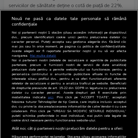
serviciilor de sănătate deține o cotă de piață de 22%,
echivalentul a 40,5 milioane de euro (rate card), în timp
Nouă ne pasă ca datele tale personale să rămână
ce reclamele pentru ofertele de
confidențiale
Divertisment/Media/Timp liber au investit un buget 14,6
Noi și partenerii noștri
1
stocăm și/sau accesăm informații pe dispozitivul
milioane de euro (rate card), cu o cotă de 8%.
dvs., precum identificatorii cookie unici pentru prelucrarea datelor cu
caracter personal. Puteți accepta sau gestiona alegerile dvs. făcând clic
Un alt domeniu cu investiții importante în publicitatea
mai jos sau în orice moment, pe pagina cu politica de confidențialitate.
Aceste alegeri vor fi raportate partenerilor noștri și nu vă vor afecta
radio este reprezentat de firmele de comunicații, cu un
navigarea.
Mai multe detalii
Noi si partenerii nostri (retelele de socializare si agentiile de publicitate
buget de 11,2 milioane de euro (rate card) și o cotă de
partenere, precum si furnizorii nostri de servicii de date analitice)
piață de 6,1%.
prelucram date pentru a permite website-ului sa functioneze, pentru a
personaliza continutul si anunturile publicitare afisate in functie de
interesele si/sau profilul dvs., pentru a va oferi functionalitati aferente
Cel mai mare client publicitar pe piața radio este Zdrovit,
retelelor de socializare si pentru a analiza traficul pe website. Beneficiati
de drepturile prevazute de art. 15-22 din GDPR in legatura cu prelucrarea
distribuitor de produse farmaceutice și suplimente
datelor cu caracter personal. Aceste drepturi pot fi exercitate prin
alimentare, cu un buget de 28,5 milioane de euro (rate
modalitatea indicata
aici
. Prin click pe “ACCEPT TOATE”, acceptati
folosirea tuturor Tehnologiilor de tip Cookie, care implica inclusiv acceptul
card). ALTEX și Media Galaxy ocupă următoarele două
dvs. cu privire la stocarea/accesarea informatiilor de catre Vendor-ii cu care
locuri în top, cu 9,8 milioane de euro (rate card),
colaboram. Prin click pe “VREAU SA MODIFIC SETARILE INDIVIDUAL”
puteti schimba preferintele in mod individual, mai putin cele legate de
respectiv 6,8 milioane de euro (rate card).
cookie strict necesare pentru functionarea website-ului.
Atât noi, cât și partenerii noștri prelucrăm datele pentru a oferi:
Măsurarea performanței reclamelor. Stocarea și/sau accesarea informațiilor