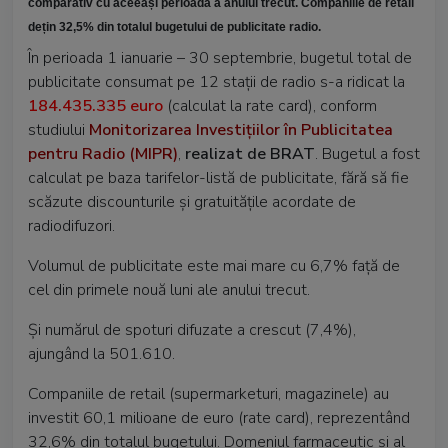
comparativ cu aceeași perioadă a anului trecut. Companiile de retail
dețin 32,5% din totalul bugetului de publicitate radio.
În perioada 1 ianuarie – 30 septembrie, bugetul total de
publicitate consumat pe 12 stații de radio s-a ridicat la
184.435.335 euro
(calculat la rate card), conform
studiului
Monitorizarea Investițiilor în Publicitatea
pentru Radio (MIPR)
,
realizat de BRAT
. Bugetul a fost
calculat pe baza tarifelor-listă de publicitate, fără să fie
scăzute discounturile și gratuitățile acordate de
radiodifuzori.
Volumul de publicitate este mai mare cu 6,7% față de
cel din primele nouă luni ale anului trecut.
Și numărul de spoturi difuzate a crescut (7,4%),
ajungând la 501.610.
Companiile de retail (supermarketuri, magazinele) au
investit 60,1 milioane de euro (rate card), reprezentând
32,6% din totalul bugetului. Domeniul farmaceutic și al